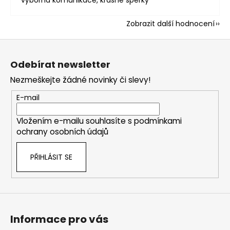
Zobrazit další hodnocení
Z
á
Odebírat newsletter
p
Nezmeškejte žádné novinky či slevy!
a
t
E-mail
í
Vložením e-mailu souhlasíte s
podmínkami
ochrany osobních údajů
PŘIHLÁSIT SE
Informace pro vás