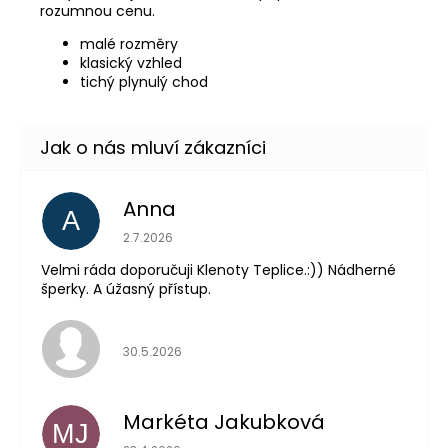
rozumnou cenu.
malé rozměry
klasický vzhled
tichý plynulý chod
Anna
A
Hodnocení obchodu je 5 z 5 hvězdiček.
2.7.2026
Velmi ráda doporučuji Klenoty Teplice.:)) Nádherné
šperky. A úžasný přístup.
Hodnocení obchodu je 5 z 5 hvězdiček.
30.5.2026
Markéta Jakubková
MJ
Hodnocení obchodu je 5 z 5 hvězdiček.