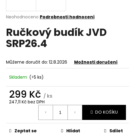
a
j
Průměrné
Neohodnoceno
Podrobnosti hodnocení
í
hodnocení
Ručkový budík JVD
produktu
t
je
?
SRP26.4
0,0
z
5
hvězdiček.
Můžeme doručit do:
12.8.2026
Možnosti doručení
HLEDAT
Skladem
(>5 ks)
299 Kč
D
/ ks
o
247,11 Kč bez DPH
Měrná
p
DO KOŠÍKU
cena:
o
r
u
Zeptat se
Hlídat
Sdílet