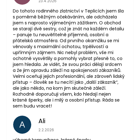
23.4.2026
Do tohoto rodinného zlatnictví v Teplicích jsem šla
s poměrně běžným očekáváním, ale odcházela
jsem s naprosto výjimečným zážitkem. O obchod
se starají dvě sestry, což je znát na každém detailu
– panuje tu neuvěřitelně příjemná, osobní a
přátelská atmosféra. Od prvního okamžiku se mi
věnovaly s maximální ochotou, trpělivostí a
upřímným zájmem. Nic nebyl problém, vše mi
ochotně vysvětlily a pomohly vybrat přesně to, co
jsem hledala. Je vidět, že svou práci dělají srdcem
a že jim opravdu záleží na spokojenosti zákazníků.
Velmi oceňuji jejich profesionální, ale zároveň lidský
přístup – člověk se tu necítí jako „další zákazník“,
ale jako někdo, na kom jim skutečně záleží.
Rozhodně doporučuji všem, kdo hledají nejen
krásné šperky, ale i milý a osobní přístup. Ráda se
sem budu vracet!
Ali
A
Hodnocení obchodu je 5 z 5 hvězdiček.
2.2.2026
výborná komunikace, krásné šperky