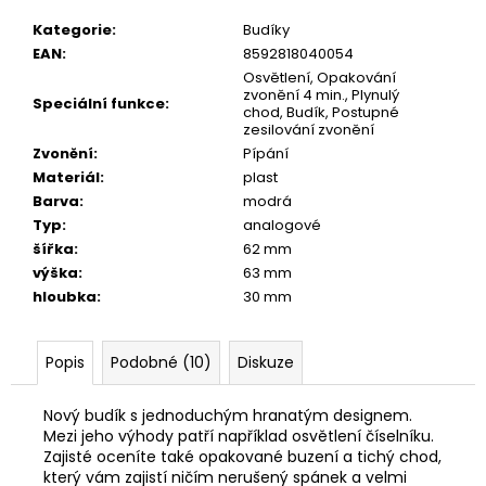
č
u
Kategorie
:
Budíky
j
EAN
:
8592818040054
e
Osvětlení, Opakování
m
zvonění 4 min., Plynulý
Speciální funkce
:
chod, Budík, Postupné
e
zesilování zvonění
Zvonění
:
Pípání
Materiál
:
plast
Barva
:
modrá
Typ
:
analogové
šířka
:
62 mm
výška
:
63 mm
hloubka
:
30 mm
Popis
Podobné (10)
Diskuze
Nový budík s jednoduchým hranatým designem.
Mezi jeho výhody patří například osvětlení číselníku.
Zajisté oceníte také opakované buzení a tichý chod,
který vám zajistí ničím nerušený spánek a velmi