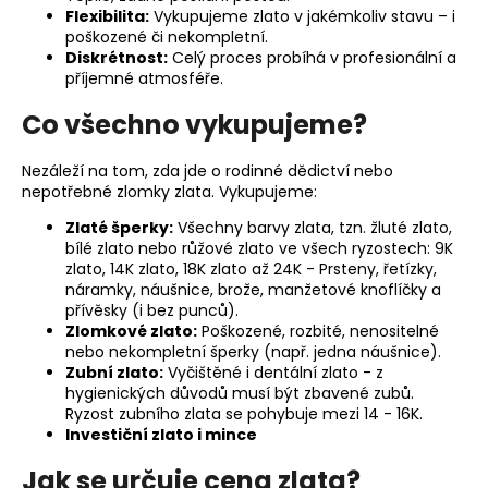
č
Flexibilita:
Vykupujeme zlato v jakémkoliv stavu – i
u
poškozené či nekompletní.
j
Diskrétnost:
Celý proces probíhá v profesionální a
e
příjemné atmosféře.
m
Co všechno vykupujeme?
e
Nezáleží na tom, zda jde o rodinné dědictví nebo
nepotřebné zlomky zlata. Vykupujeme:
Zlaté šperky:
Všechny barvy zlata, tzn. žluté zlato,
bílé zlato nebo růžové zlato ve všech ryzostech: 9K
zlato, 14K zlato, 18K zlato až 24K - Prsteny, řetízky,
náramky, náušnice, brože, manžetové knoflíčky a
přívěsky (i bez punců).
Zlomkové zlato:
Poškozené, rozbité, nenositelné
nebo nekompletní šperky (např. jedna náušnice).
Zubní zlato:
Vyčištěné i dentální zlato - z
hygienických důvodů musí být zbavené zubů.
Ryzost zubního zlata se pohybuje mezi 14 - 16K.
Investiční zlato i mince
Jak se určuje cena zlata?