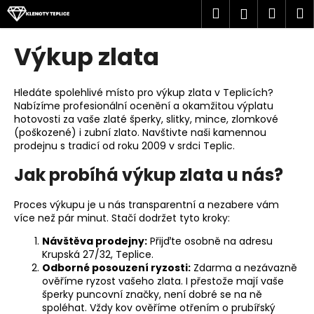
K
Přejít
Hledat
Náku
M
Přihlášen
na
o
obsah
Zpět
Zpět
košík
š
Výkup zlata
í
C
k
o
Hledáte spolehlivé místo pro výkup zlata v Teplicích?
Nabízíme profesionální ocenění a okamžitou výplatu
p
hotovosti za vaše zlaté šperky, slitky, mince, zlomkové
o
(poškozené) i zubní zlato. Navštivte naši kamennou
t
prodejnu s tradicí od roku 2009 v srdci Teplic.
ř
Jak probíhá výkup zlata u nás?
e
b
Proces výkupu je u nás transparentní a nezabere vám
u
více než pár minut. Stačí dodržet tyto kroky:
j
Návštěva prodejny:
Přijďte osobně na adresu
e
Krupská
27/32,
Teplice
.
Odborné posouzení ryzosti:
Zdarma a nezávazně
t
ověříme ryzost vašeho zlata. I přestože mají vaše
e
šperky puncovní značky, není dobré se na ně
spoléhat. Vždy kov ověříme otřením o prubířský
n