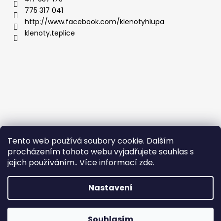
775 317 041
http://www.facebook.com/klenotyhlupa
klenoty.teplice
Tento web používá soubory cookie. Dalším
procházením tohoto webu vyjadřujete souhlas s
jejich používáním.. Více informací
zde
.
Nastavení
Vytvořil Shoptet
Copyright 2026
Klenoty Teplice
. Všechna práva
Souhlasím
vyhrazena.