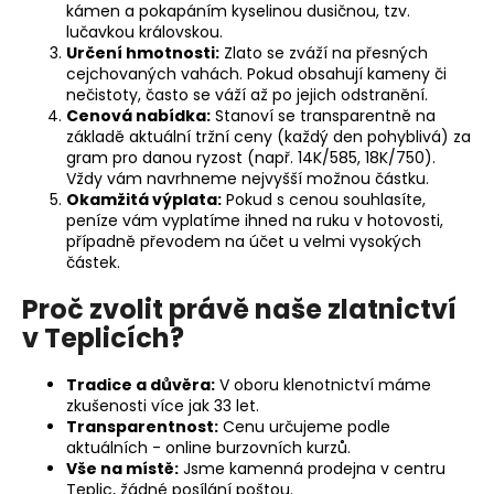
kámen a pokapáním kyselinou dusičnou, tzv.
a
lučavkou královskou.
j
Určení hmotnosti:
Zlato se zváží na přesných
cejchovaných vahách. Pokud obsahují kameny či
í
nečistoty, často se váží až po jejich odstranění.
t
Cenová nabídka:
Stanoví se transparentně na
?
základě aktuální tržní ceny (každý den pohyblivá) za
gram pro danou ryzost (např. 14K/585, 18K/750).
Vždy vám navrhneme nejvyšší možnou částku.
Okamžitá výplata:
Pokud s cenou souhlasíte,
peníze vám vyplatíme ihned na ruku v hotovosti,
případně převodem na účet u velmi vysokých
HLEDAT
částek.
Proč zvolit právě naše zlatnictví
v Teplicích?
D
o
Tradice a důvěra:
V oboru klenotnictví máme
p
zkušenosti více jak 33 let.
o
Transparentnost:
Cenu určujeme podle
r
aktuálních - online burzovních kurzů.
Vše na místě:
Jsme kamenná prodejna v centru
u
Teplic, žádné posílání poštou.