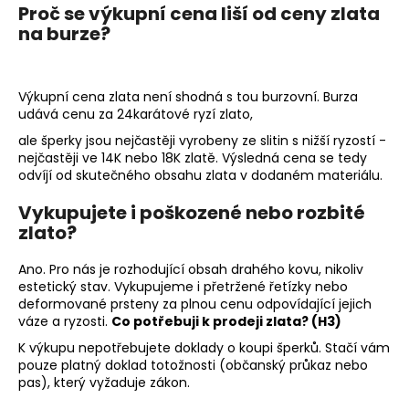
Proč se výkupní cena liší od ceny zlata
na burze?
Výkupní cena zlata není shodná s tou burzovní. Burza
udává cenu za 24karátové ryzí zlato,
ale šperky jsou nejčastěji vyrobeny ze slitin s nižší ryzostí -
nejčastěji ve 14K nebo 18K zlatě. Výsledná cena se tedy
odvíjí od skutečného obsahu zlata v dodaném materiálu.
Vykupujete i poškozené nebo rozbité
zlato?
Ano. Pro nás je rozhodující obsah drahého kovu, nikoliv
estetický stav. Vykupujeme i přetržené řetízky nebo
deformované prsteny za plnou cenu odpovídající jejich
váze a ryzosti.
Co potřebuji k prodeji zlata? (H3)
K výkupu nepotřebujete doklady o koupi šperků. Stačí vám
pouze platný doklad totožnosti (občanský průkaz nebo
pas), který vyžaduje zákon.