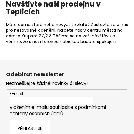
Navštivte naši prodejnu v
Teplicích
Máte doma staré nebo nevyužité zlato? Zastavte se u nás
pro nezávazné ocenění. Najdete nás v centru města na
adrese
Krupská
27/32
. Těšíme se na vaši návštěvu a
věříme, že s naší férovou nabídkou budete spokojeni.
Z
á
Odebírat newsletter
p
Nezmeškejte žádné novinky či slevy!
a
t
E-mail
í
Vložením e-mailu souhlasíte s
podmínkami
ochrany osobních údajů
PŘIHLÁSIT SE