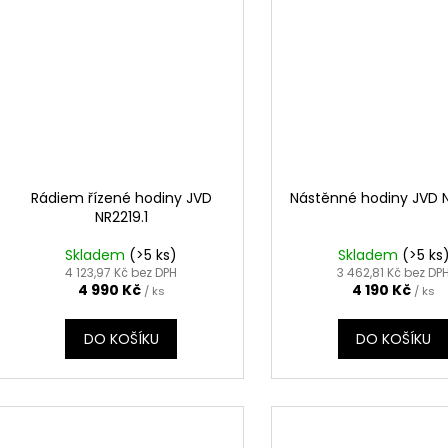
Rádiem řízené hodiny JVD
Nástěnné hodiny JVD 
NR2219.1
Skladem
(>5 ks)
Skladem
(>5 ks
4 123,97 Kč bez DPH
3 462,81 Kč bez DP
4 990 Kč
4 190 Kč
/ ks
/ ks
DO KOŠÍKU
DO KOŠÍKU