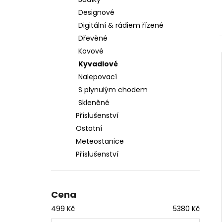
l
Designové
Digitální & rádiem řízené
Dřevěné
Kovové
Kyvadlové
Nalepovací
S plynulým chodem
Skleněné
Příslušenství
Ostatní
Meteostanice
Příslušenství
Cena
499
Kč
5380
Kč