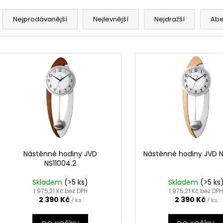
Ř
a
Nejprodávanější
Nejlevnější
Nejdražší
Ab
z
e
V
n
ý
í
p
p
i
r
s
o
p
d
r
u
o
k
d
Nástěnné hodiny JVD
Nástěnné hodiny JVD N
t
NS11004.2
u
ů
k
Skladem
(>5 ks)
Skladem
(>5 ks
t
1 975,21 Kč bez DPH
1 975,21 Kč bez DP
2 390 Kč
2 390 Kč
/ ks
/ ks
ů