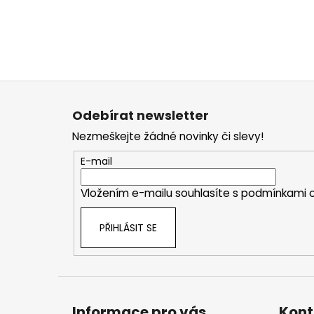
Z
á
Odebírat newsletter
p
Nezmeškejte žádné novinky či slevy!
a
t
E-mail
í
Vložením e-mailu souhlasíte s
podmínkami o
PŘIHLÁSIT SE
Informace pro vás
Kont