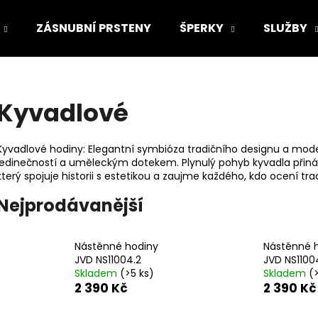
ZÁSNUBNÍ PRSTENY
ŠPERKY
SLUŽBY
Co potřebujete najít?
Kyvadlové
HLEDAT
Kyvadlové hodiny: Elegantní symbióza tradičního designu a mod
jedinečností a uměleckým dotekem. Plynulý pohyb kyvadla přináší
který spojuje historii s estetikou a zaujme každého, kdo ocení 
Doporučujeme
Nejprodávanější
Nástěnné hodiny
Nástěnné 
JVD NS11004.2
JVD NS11004
Skladem
(>5 ks)
Skladem
(
2 390 Kč
2 390 Kč