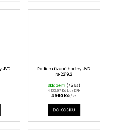
y JVD
Rádiem řízené hodiny JVD
NR2219.2
)
Skladem
(>5 ks)
H
4 123,97 Kč bez DPH
4 990 Kč
/ ks
DO KOŠÍKU