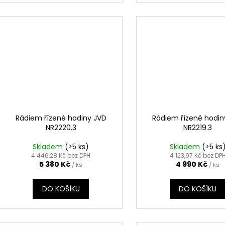
Rádiem řízené hodiny JVD
Rádiem řízené hodin
NR2220.3
NR2219.3
Skladem
(>5 ks)
Skladem
(>5 ks
4 446,28 Kč bez DPH
4 123,97 Kč bez DP
5 380 Kč
4 990 Kč
/ ks
/ ks
DO KOŠÍKU
DO KOŠÍKU