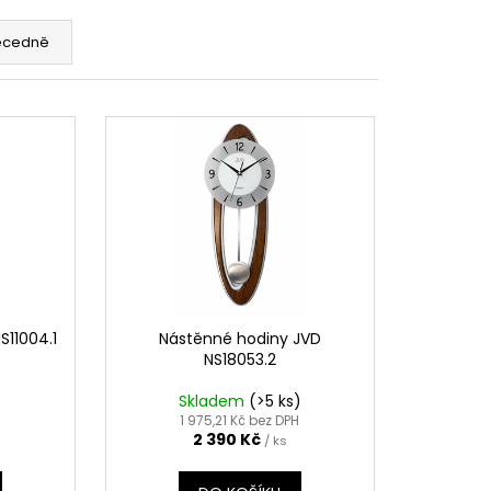
ecedně
S11004.1
Nástěnné hodiny JVD
NS18053.2
)
Skladem
(>5 ks)
H
1 975,21 Kč bez DPH
2 390 Kč
/ ks