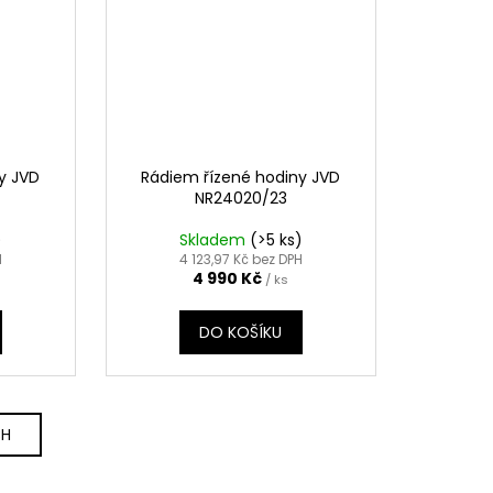
y JVD
Rádiem řízené hodiny JVD
NR24020/23
)
Skladem
(>5 ks)
H
4 123,97 Kč bez DPH
4 990 Kč
/ ks
DO KOŠÍKU
CH