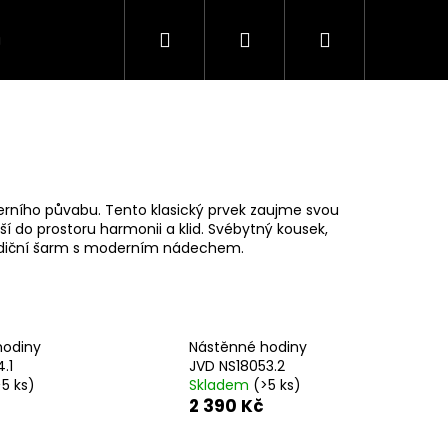
Hledat
Přihlášení
Nákupní
VÍCE
košík
erního půvabu. Tento klasický prvek zaujme svou
 do prostoru harmonii a klid. Svébytný kousek,
tradiční šarm s moderním nádechem.
hodiny
Nástěnné hodiny
.1
JVD NS18053.2
>5 ks)
Skladem
(>5 ks)
2 390 Kč