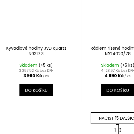
Kyvadlové hodiny JVD quartz
Rádiem řízené hodin
N9317.3
NR24020/78
Skladem
(>5 ks)
Skladem
(>5 ks
3 297,52 Kč bez DPH
4 123,97 Kč bez DP
3 990 Kč
4 990 Kč
/ ks
/ ks
DO KOŠÍKU
DO KOŠÍKU
NAČÍST 15 DALŠÍ
S
1
3
t