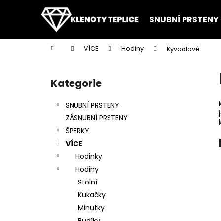
K
Přejít
na
o
SNUBNÍ PRSTENY
obsah
Zpět
Zpět
š
do
do
í
Domů
VÍCE
Hodiny
Kyvadlové
k
obchodu
obchodu
P
o
Kategorie
Přeskočit
s
kategorie
t
SNUBNÍ PRSTENY
r
ZÁSNUBNÍ PRSTENY
a
ŠPERKY
n
VÍCE
n
Hodinky
í
Hodiny
p
Stolní
a
Kukačky
n
Minutky
e
Budíky