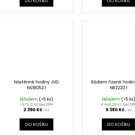
DO KOŠÍKU
DO KOŠÍKU
Nástěnné hodiny JVD
Rádiem řízené hodin
NS18053.1
NR2220.1
Skladem
(>5 ks)
Skladem
(>5 ks
1 975,21 Kč bez DPH
4 446,28 Kč bez DP
2 390 Kč
5 380 Kč
/ ks
/ ks
DO KOŠÍKU
DO KOŠÍKU