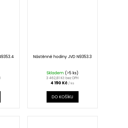
N9353.4
Nástěnné hodiny JVD N9353.3
)
Skladem
(>5 ks)
H
3 462,81 Kč bez DPH
4 190 Kč
/ ks
DO KOŠÍKU