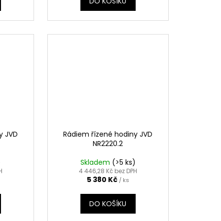
DO KOŠÍKU
y JVD
Rádiem řízené hodiny JVD
NR2220.2
)
Skladem
(>5 ks)
H
4 446,28 Kč bez DPH
5 380 Kč
/ ks
DO KOŠÍKU