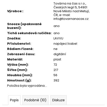
Továrna na čas s.r.o.,
Českých legií 5, 54901
Výrobce:
:
Nové Město nad Metují,
ČR, e-mail:
info@tovarnanacas.cz
Snooze (opakované
ano
buzení)
:
Tichá sekundová ručička
:
ano
Značka
:
LAVVU
Příslušenství
:
napájecí kabel
Rádiem řízené
:
ne
Zobrazení času
:
digitální
Materiál
:
plast
Výška (mm)
:
72
Šířka (mm)
:
217
Hloubka (mm)
:
56
Hmotnost (g)
:
392
Položka byla vyprodána…
Popis
Podobné (10)
Diskuze