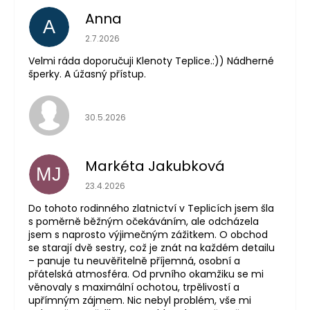
Anna
A
Hodnocení obchodu je 5 z 5 hvězdiček.
2.7.2026
Velmi ráda doporučuji Klenoty Teplice.:)) Nádherné
šperky. A úžasný přístup.
Hodnocení obchodu je 5 z 5 hvězdiček.
30.5.2026
Markéta Jakubková
MJ
Hodnocení obchodu je 5 z 5 hvězdiček.
23.4.2026
Do tohoto rodinného zlatnictví v Teplicích jsem šla
s poměrně běžným očekáváním, ale odcházela
jsem s naprosto výjimečným zážitkem. O obchod
se starají dvě sestry, což je znát na každém detailu
– panuje tu neuvěřitelně příjemná, osobní a
přátelská atmosféra. Od prvního okamžiku se mi
věnovaly s maximální ochotou, trpělivostí a
upřímným zájmem. Nic nebyl problém, vše mi