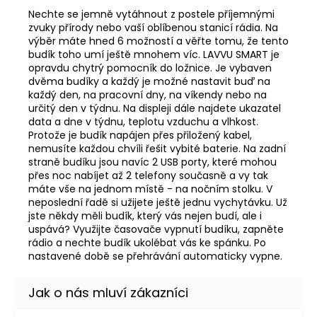
Nechte se jemně vytáhnout z postele příjemnými
zvuky přírody nebo vaší oblíbenou stanicí rádia. Na
výběr máte hned 6 možností a věřte tomu, že tento
budík toho umí ještě mnohem víc. LAVVU SMART je
opravdu chytrý pomocník do ložnice. Je vybaven
dvěma budíky a každý je možné nastavit buď na
každý den, na pracovní dny, na víkendy nebo na
určitý den v týdnu. Na displeji dále najdete ukazatel
data a dne v týdnu, teplotu vzduchu a vlhkost.
Protože je budík napájen přes přiložený kabel,
nemusíte každou chvíli řešit vybité baterie. Na zadní
straně budíku jsou navíc 2 USB porty, které mohou
přes noc nabíjet až 2 telefony současně a vy tak
máte vše na jednom místě - na nočním stolku. V
neposlední řadě si užijete ještě jednu vychytávku. Už
jste někdy měli budík, který vás nejen budí, ale i
uspává? Využijte časovače vypnutí budíku, zapněte
rádio a nechte budík ukolébat vás ke spánku. Po
nastavené době se přehrávání automaticky vypne.