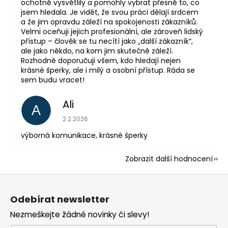
ochotně vysvětlily a pomohly vybrat přesně to, co
jsem hledala. Je vidět, že svou práci dělají srdcem
a že jim opravdu záleží na spokojenosti zákazníků.
Velmi oceňuji jejich profesionální, ale zároveň lidský
přístup – člověk se tu necítí jako „další zákazník“,
ale jako někdo, na kom jim skutečně záleží.
Rozhodně doporučuji všem, kdo hledají nejen
krásné šperky, ale i milý a osobní přístup. Ráda se
sem budu vracet!
Ali
A
Hodnocení obchodu je 5 z 5 hvězdiček.
2.2.2026
výborná komunikace, krásné šperky
Zobrazit další hodnocení
Z
á
Odebírat newsletter
p
Nezmeškejte žádné novinky či slevy!
a