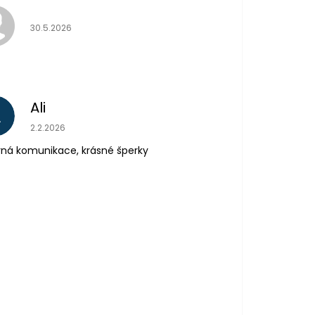
Hodnocení obchodu je 5 z 5 hvězdiček.
30.5.2026
Ali
A
Hodnocení obchodu je 5 z 5 hvězdiček.
2.2.2026
ná komunikace, krásné šperky