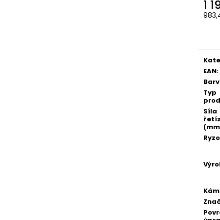
1 
983,
Měr
cena
Kate
EAN
:
Bar
Typ
prod
Síla
řetí
(mm
Ryzo
Výro
Kám
Zna
Pov