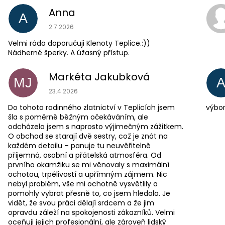
Anna
A
Hodnocení obchodu je 5 z 5 hvězdiček.
2.7.2026
Velmi ráda doporučuji Klenoty Teplice.:))
Nádherné šperky. A úžasný přístup.
Markéta Jakubková
MJ
Hodnocení obchodu je 5 z 5 hvězdiček.
23.4.2026
Do tohoto rodinného zlatnictví v Teplicích jsem
výbor
šla s poměrně běžným očekáváním, ale
odcházela jsem s naprosto výjimečným zážitkem.
O obchod se starají dvě sestry, což je znát na
každém detailu – panuje tu neuvěřitelně
příjemná, osobní a přátelská atmosféra. Od
prvního okamžiku se mi věnovaly s maximální
ochotou, trpělivostí a upřímným zájmem. Nic
nebyl problém, vše mi ochotně vysvětlily a
pomohly vybrat přesně to, co jsem hledala. Je
vidět, že svou práci dělají srdcem a že jim
opravdu záleží na spokojenosti zákazníků. Velmi
oceňuji jejich profesionální, ale zároveň lidský