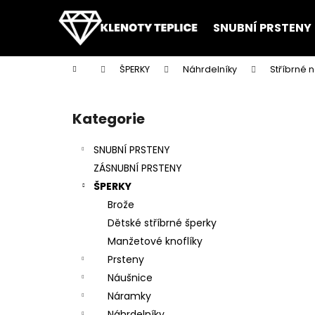
K
Přejít
na
o
SNUBNÍ PRSTENY
obsah
Zpět
Zpět
š
do
do
í
Domů
ŠPERKY
Náhrdelníky
Stříbrné 
k
obchodu
obchodu
P
o
Kategorie
Přeskočit
s
kategorie
t
SNUBNÍ PRSTENY
r
ZÁSNUBNÍ PRSTENY
a
ŠPERKY
n
Brože
n
Dětské stříbrné šperky
í
Manžetové knoflíky
p
Prsteny
a
Náušnice
n
Náramky
e
Náhrdelníky