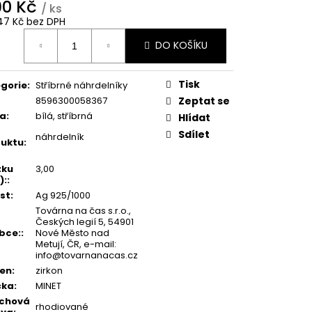
190 Kč
/ ks
47 Kč bez DPH
ná
DO KOŠÍKU
:
Tisk
gorie
:
Stříbrné náhrdelníky
8596300058367
Zeptat se
va
:
bílá, stříbrná
Hlídat
Sdílet
náhrdelník
uktu
:
zku
3,00
):
:
st
:
Ag 925/1000
Továrna na čas s.r.o.,
Českých legií 5, 54901
bce:
:
Nové Město nad
Metují, ČR, e-mail:
info@tovarnanacas.cz
en
:
zirkon
čka
:
MINET
rchová
rhodiované