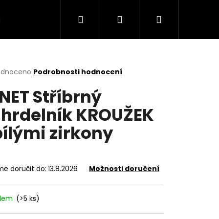
Hledat
Přihlášení
Nákupní
VÍCE
košík
rné
odnoceno
Podrobnosti hodnocení
cení
NET Stříbrný
ktu
hrdelník KROUŽEK
bílými zirkony
ček.
e doručit do:
13.8.2026
Možnosti doručení
adem
(>5 ks)