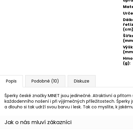
úpr
Mate
Urče
Délk
řetí
(cm
Šířk
(mm
Výš
(mm
Hmo
(g)
:
Popis
Podobné (10)
Diskuze
Šperky české značky MINET jsou jedinečné. Atraktivní a přito
každodenního nošení i při výjimečných příležitostech. Šperky
a dlouho si tak udrží svou barvu i lesk. Tak co myslíte, k jaké