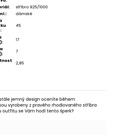
ava
:
riál
:
stříbro 925/1000
ní:
:
dámské
a
zku
45
)
:
a
17
)
:
ka
7
)
:
tnost
2,85
m stále jemný design oceníte během
 jsou vyrobeny z pravého rhodiovaného stříbra
mu outfitu se Vám hodí tento šperk?