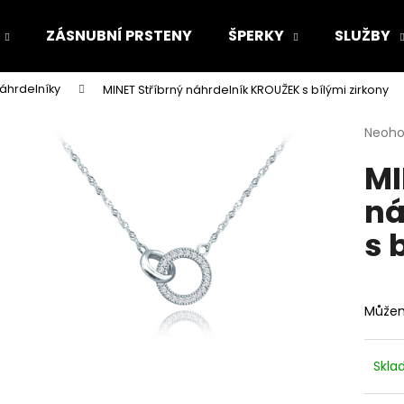
ZÁSNUBNÍ PRSTENY
ŠPERKY
SLUŽBY
náhrdelníky
MINET Stříbrný náhrdelník KROUŽEK s bílými zirkony
Co potřebujete najít?
Průmě
Neoh
hodno
MI
produ
HLEDAT
je
ná
0,0
z
s 
5
Doporučujeme
hvězdi
Můžem
Skl