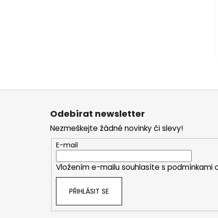
Z
á
Odebírat newsletter
p
Nezmeškejte žádné novinky či slevy!
a
t
E-mail
í
Vložením e-mailu souhlasíte s
podmínkami o
PŘIHLÁSIT SE