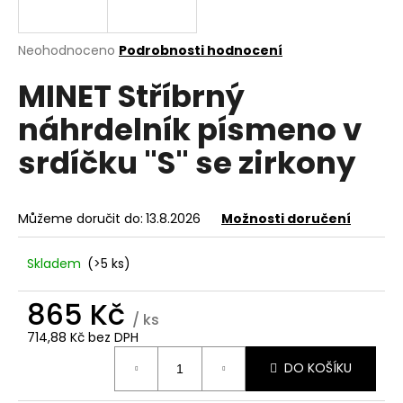
a
j
Průměrné
Neohodnoceno
Podrobnosti hodnocení
í
hodnocení
MINET Stříbrný
produktu
t
je
?
náhrdelník písmeno v
0,0
z
srdíčku "S" se zirkony
5
hvězdiček.
HLEDAT
Můžeme doručit do:
13.8.2026
Možnosti doručení
Skladem
(>5 ks)
D
865 Kč
o
/ ks
p
714,88 Kč bez DPH
o
Měrná
r
DO KOŠÍKU
cena:
u