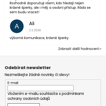
Rozhodně doporučuji všem, kdo hledají nejen
krásné šperky, ale i milý a osobní přístup. Ráda se
sem budu vracet!
Ali
A
Hodnocení obchodu je 5 z 5 hvězdiček.
2.2.2026
výborná komunikace, krásné šperky
Zobrazit další hodnocení
Z
á
Odebírat newsletter
p
Nezmeškejte žádné novinky či slevy!
a
t
E-mail
í
Vložením e-mailu souhlasíte s
podmínkami
ochrany osobních údajů