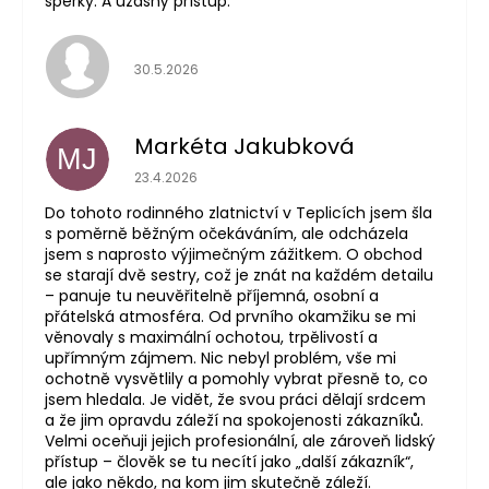
šperky. A úžasný přístup.
Hodnocení obchodu je 5 z 5 hvězdiček.
30.5.2026
Markéta Jakubková
MJ
Hodnocení obchodu je 5 z 5 hvězdiček.
23.4.2026
Do tohoto rodinného zlatnictví v Teplicích jsem šla
s poměrně běžným očekáváním, ale odcházela
jsem s naprosto výjimečným zážitkem. O obchod
se starají dvě sestry, což je znát na každém detailu
– panuje tu neuvěřitelně příjemná, osobní a
přátelská atmosféra. Od prvního okamžiku se mi
věnovaly s maximální ochotou, trpělivostí a
upřímným zájmem. Nic nebyl problém, vše mi
ochotně vysvětlily a pomohly vybrat přesně to, co
jsem hledala. Je vidět, že svou práci dělají srdcem
a že jim opravdu záleží na spokojenosti zákazníků.
Velmi oceňuji jejich profesionální, ale zároveň lidský
přístup – člověk se tu necítí jako „další zákazník“,
ale jako někdo, na kom jim skutečně záleží.