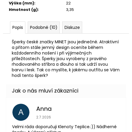
Výška (mm)
:
22
Hmotnost (g)
:
3,35
Popis
Podobné (10)
Diskuze
Šperky české značky MINET jsou jedinečné. Atraktivní
a přitom stále jemný design oceníte během
každodenního nošení i při výjimečných
příležitostech. Šperky jsou vyrobeny z pravého
rhodiovaného stříbra a dlouho si tak udrží svou
barvu i lesk. Tak co myslíte, k jakému outfitu se Vám
hodí tento šperk?
Anna
A
Hodnocení obchodu je 5 z 5 hvězdiček.
2.7.2026
Velmi ráda doporučuji Klenoty Teplice.:)) Nádherné