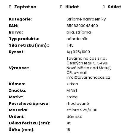
č
u
Zeptat se
Hlídat
Sdílet
j
Kategorie
:
Stříbrné náhrdelníky
e
EAN
:
8596300043400
m
Barva
:
bílá, stříbrná
e
Typ produktu
:
náhrdelník
Síla řetízku (mm):
:
1,45
Ryzost
:
Ag 925/1000
Továrna na čas s.r.o.,
Českých legií 5, 54901
Výrobce:
:
Nové Město nad Metují,
ČR, e-mail:
info@tovarnanacas.cz
Kámen
:
zirkon
Značka
:
MINET
Motiv:
:
srdce
Povrchová úprava
:
rhodiované
Materiál
:
stříbro 925/1000
Určení:
:
dámské
Délka řetízku (cm)
:
45
Šířka (mm)
:
18