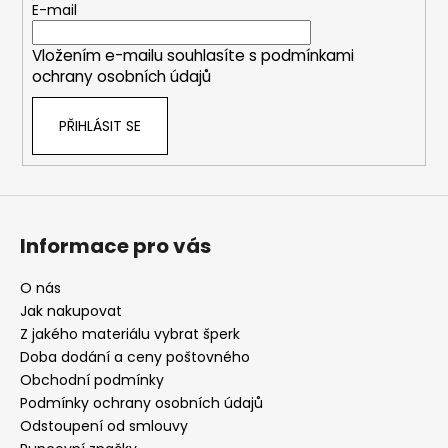
r
t
E-mail
v
í
k
Vložením e-mailu souhlasíte s
podmínkami
y
ochrany osobních údajů
v
ý
PŘIHLÁSIT SE
p
i
s
u
Informace pro vás
O nás
Jak nakupovat
Z jakého materiálu vybrat šperk
Doba dodání a ceny poštovného
Obchodní podmínky
Podmínky ochrany osobních údajů
Odstoupení od smlouvy