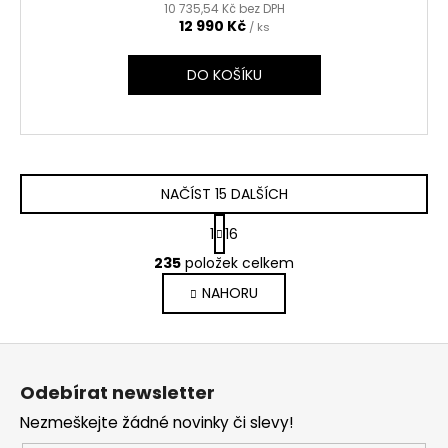
10 735,54 Kč bez DPH
12 990 Kč
/ ks
DO KOŠÍKU
NAČÍST 15 DALŠÍCH
S
1
16
t
O
r
235
položek celkem
v
á
NAHORU
l
n
k
á
o
d
Z
v
a
á
á
c
Odebírat newsletter
n
p
í
í
Nezmeškejte žádné novinky či slevy!
p
a