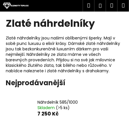
K
Přejít
Hledat
Náku
M
Přihlášen
na
o
obsah
Zpět
Zpět
košík
š
Zlaté náhrdelníky
í
C
k
o
Zlaté náhrdelníky jsou našimi oblíbenými šperky. Mají v
sobě punc luxusu a elixír krásy. Dámské zlaté náhrdelníky
p
jsou tak bezkonkurenčně luxusním dárkem pro vaši
o
nejmilejší. Náhrdelníky ze zlata máme ve všech
t
barevných provedeních. Přijdou si na své jak milovnice
klasického žlutého zlata, tak bílého nebo růžového. V
ř
nabídce naleznete i zlaté náhrdelníky s drahokamy.
e
Nejprodávanější
b
u
j
Náhrdelník 585/1000
e
Skladem
(>5 ks)
t
7 250 Kč
e
n