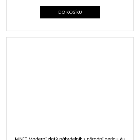
DO KOŠÍKU
MINET Moderní zlatý náhrdelník s přirodní perlou Au