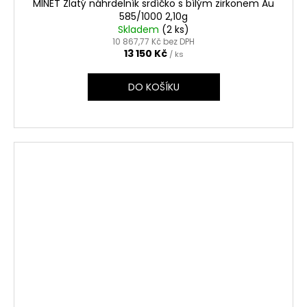
MINET Zlatý náhrdelník srdíčko s bílým zirkonem Au
585/1000 2,10g
Skladem
(2 ks)
10 867,77 Kč bez DPH
13 150 Kč
/ ks
DO KOŠÍKU