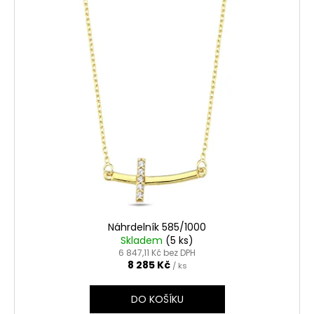
Náhrdelník 585/1000
Skladem
(5 ks)
6 847,11 Kč bez DPH
8 285 Kč
/ ks
DO KOŠÍKU