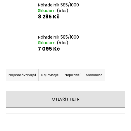
Náhrdelník 585/1000
a
Skladem
(5 ks)
j
8 285 Kč
í
t
?
Náhrdelník 585/1000
Skladem
(5 ks)
7 095 Kč
Ř
HLEDAT
a
Nejprodávanější
Nejlevnější
Nejdražší
Abecedně
z
e
D
n
o
OTEVŘÍT FILTR
í
p
o
p
V
r
r
ý
u
o