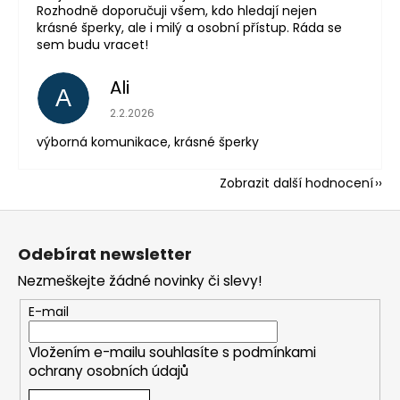
Rozhodně doporučuji všem, kdo hledají nejen
krásné šperky, ale i milý a osobní přístup. Ráda se
sem budu vracet!
Ali
A
Hodnocení obchodu je 5 z 5 hvězdiček.
2.2.2026
výborná komunikace, krásné šperky
Zobrazit další hodnocení
Z
á
Odebírat newsletter
p
Nezmeškejte žádné novinky či slevy!
a
t
E-mail
í
Vložením e-mailu souhlasíte s
podmínkami
ochrany osobních údajů