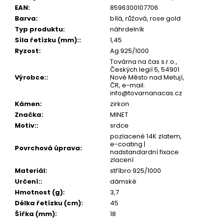
č
EAN
:
8596300107706
u
Barva
:
bílá, růžová, rose gold
j
Typ produktu
:
náhrdelník
e
Síla řetízku (mm):
:
1,45
m
Ryzost
:
Ag 925/1000
e
Továrna na čas s.r.o.,
Českých legií 5, 54901
Výrobce:
:
Nové Město nad Metují,
ČR, e-mail:
info@tovarnanacas.cz
Kámen
:
zirkon
Značka
:
MINET
Motiv:
:
srdce
pozlacené 14K zlatem,
e-coating |
Povrchová úprava
:
nadstandardní fixace
zlacení
Materiál
:
stříbro 925/1000
Určení:
:
dámské
Hmotnost (g)
:
3,7
Délka řetízku (cm)
:
45
Šířka (mm)
:
18