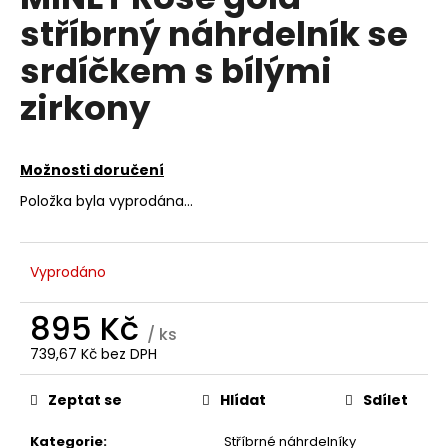
je
a
stříbrný náhrdelník se
0,0
z
j
srdíčkem s bílými
5
í
hvězdiček.
zirkony
t
?
Možnosti doručení
Položka byla vyprodána…
HLEDAT
Vyprodáno
D
895 Kč
/ ks
o
739,67 Kč bez DPH
p
Měrná
o
cena:
Zeptat se
Hlídat
Sdílet
r
u
Kategorie
:
Stříbrné náhrdelníky