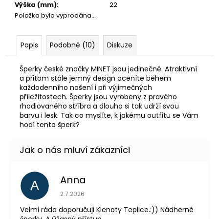
Výška (mm)
:
22
Položka byla vyprodána…
Popis
Podobné (10)
Diskuze
Šperky české značky MINET jsou jedinečné. Atraktivní
a přitom stále jemný design oceníte během
každodenního nošení i při výjimečných
příležitostech. Šperky jsou vyrobeny z pravého
rhodiovaného stříbra a dlouho si tak udrží svou
barvu i lesk. Tak co myslíte, k jakému outfitu se Vám
hodí tento šperk?
Anna
A
Hodnocení obchodu je 5 z 5 hvězdiček.
2.7.2026
Velmi ráda doporučuji Klenoty Teplice.:)) Nádherné
šperky. A úžasný přístup.