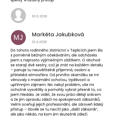
Hodnocení obchodu je 5 z 5 hvězdiček.
30.5.2026
Markéta Jakubková
MJ
Hodnocení obchodu je 5 z 5 hvězdiček.
23.4.2026
Do tohoto rodinného zlatnictví v Teplicích jsem šla
s poměrně běžným očekáváním, ale odcházela
jsem s naprosto výjimečným zážitkem. O obchod
se starají dvě sestry, což je znát na každém detailu
– panuje tu neuvěřitelně příjemná, osobní a
přátelská atmosféra. Od prvního okamžiku se mi
věnovaly s maximální ochotou, trpělivostí a
upřímným zájmem. Nic nebyl problém, vše mi
ochotně vysvětlily a pomohly vybrat přesně to, co
jsem hledala. Je vidět, že svou práci dělají srdcem
a že jim opravdu záleží na spokojenosti zákazníků.
Velmi oceňuji jejich profesionální, ale zároveň lidský
přístup – člověk se tu necítí jako „další zákazník“,
ale jako někdo, na kom jim skutečně záleží.