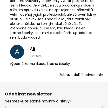
ochotně vysvětlily a pomohly vybrat přesně to, co
jsem hledala. Je vidět, že svou práci dělají srdcem
a že jim opravdu záleží na spokojenosti zákazníků.
Velmi oceňuji jejich profesionální, ale zároveň lidský
přístup – člověk se tu necítí jako „další zákazník“,
ale jako někdo, na kom jim skutečně záleží.
Rozhodně doporučuji všem, kdo hledají nejen
krásné šperky, ale i milý a osobní přístup. Ráda se
sem budu vracet!
Ali
A
Hodnocení obchodu je 5 z 5 hvězdiček.
2.2.2026
výborná komunikace, krásné šperky
Zobrazit další hodnocení
Z
á
Odebírat newsletter
p
Nezmeškejte žádné novinky či slevy!
a