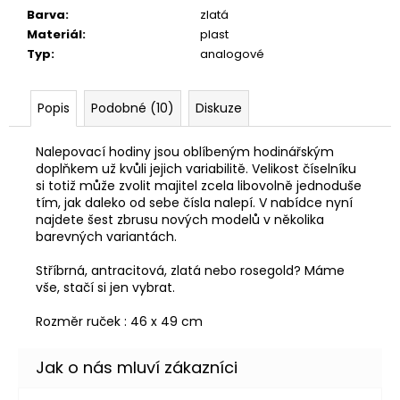
č
Barva
:
zlatá
u
Materiál
:
plast
j
Typ
:
analogové
e
m
e
Popis
Podobné (10)
Diskuze
Nalepovací hodiny jsou oblíbeným hodinářským
doplňkem už kvůli jejich variabilitě. Velikost číselníku
si totiž může zvolit majitel zcela libovolně jednoduše
tím, jak daleko od sebe čísla nalepí. V nabídce nyní
najdete šest zbrusu nových modelů v několika
barevných variantách.
Stříbrná, antracitová, zlatá nebo rosegold? Máme
vše, stačí si jen vybrat.
Rozměr ruček : 46 x 49 cm