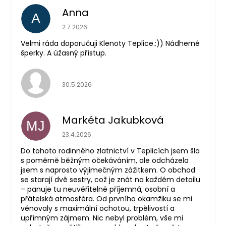
Anna
A
Hodnocení obchodu je 5 z 5 hvězdiček.
2.7.2026
Velmi ráda doporučuji Klenoty Teplice.:)) Nádherné
šperky. A úžasný přístup.
Hodnocení obchodu je 5 z 5 hvězdiček.
30.5.2026
Markéta Jakubková
MJ
Hodnocení obchodu je 5 z 5 hvězdiček.
23.4.2026
Do tohoto rodinného zlatnictví v Teplicích jsem šla
s poměrně běžným očekáváním, ale odcházela
jsem s naprosto výjimečným zážitkem. O obchod
se starají dvě sestry, což je znát na každém detailu
– panuje tu neuvěřitelně příjemná, osobní a
přátelská atmosféra. Od prvního okamžiku se mi
věnovaly s maximální ochotou, trpělivostí a
upřímným zájmem. Nic nebyl problém, vše mi