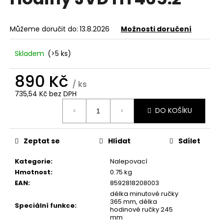
je
a
0,0
z
j
Můžeme doručit do:
13.8.2026
Možnosti doručení
5
í
hvězdiček.
t
Skladem
(>5 ks)
?
890 Kč
/ ks
735,54 Kč bez DPH
Měrná
DO KOŠÍKU
cena:
HLEDAT
Zeptat se
Hlídat
Sdílet
D
Kategorie
:
Nalepovací
o
Hmotnost
:
0.75 kg
p
EAN
:
8592818208003
o
délka minutové ručky
r
365 mm, délka
Speciální funkce
:
u
hodinové ručky 245
mm