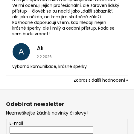
Velmi oceňuji jejich profesionální, ale zároveň lidský
přístup – člověk se tu necítí jako „další zákazník“,
ale jako někdo, na kom jim skutečně záleží.
Rozhodně doporučuji všem, kdo hledají nejen
krásné šperky, ale i milý a osobní přístup. Ráda se
sem budu vracet!
Ali
A
Hodnocení obchodu je 5 z 5 hvězdiček.
2.2.2026
výborná komunikace, krásné šperky
Zobrazit další hodnocení
Z
á
Odebírat newsletter
p
Nezmeškejte žádné novinky či slevy!
a
t
E-mail
í