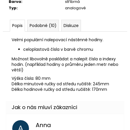
č
Barva
:
stříbrná
u
Typ
:
analogové
j
e
m
Popis
Podobné (10)
Diskuze
e
Velmi populární nalepovací nástěnné hodiny.
celoplastová čísla v barvě chromu
Možnost libovolně poskládat a nalepit čísla a indexy
hodin. (například hodiny o průměru jeden metr nebo
větší)
Výška čísla: 80 mm
Délka minutové ručky od středu ručiště: 245mm
Délka hodinové ručky od středu ručiště: 170mm
Anna
A