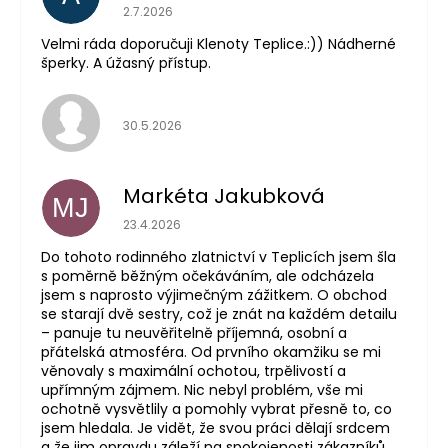
Hodnocení obchodu je 5 z 5 hvězdiček.
2.7.2026
Velmi ráda doporučuji Klenoty Teplice.:)) Nádherné
šperky. A úžasný přístup.
Hodnocení obchodu je 5 z 5 hvězdiček.
30.5.2026
Markéta Jakubková
MJ
Hodnocení obchodu je 5 z 5 hvězdiček.
23.4.2026
Do tohoto rodinného zlatnictví v Teplicích jsem šla
s poměrně běžným očekáváním, ale odcházela
jsem s naprosto výjimečným zážitkem. O obchod
se starají dvě sestry, což je znát na každém detailu
– panuje tu neuvěřitelně příjemná, osobní a
přátelská atmosféra. Od prvního okamžiku se mi
věnovaly s maximální ochotou, trpělivostí a
upřímným zájmem. Nic nebyl problém, vše mi
ochotně vysvětlily a pomohly vybrat přesně to, co
jsem hledala. Je vidět, že svou práci dělají srdcem
a že jim opravdu záleží na spokojenosti zákazníků.