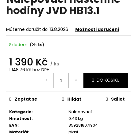
je
a
hodiny JVD HB13.1
0,0
z
j
5
í
hvězdiček.
Můžeme doručit do:
13.8.2026
Možnosti doručení
t
?
Skladem
(>5 ks)
1 390 Kč
/ ks
1 148,76 Kč bez DPH
HLEDAT
Měrná
DO KOŠÍKU
cena:
D
Zeptat se
Hlídat
Sdílet
o
p
Kategorie
:
Nalepovací
o
Hmotnost
:
0.43 kg
r
EAN
:
8592818071904
u
Materiál
:
plast