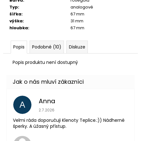
č
Barva
:
rosegold
u
Typ
:
analogové
j
šířka
:
67 mm
e
výška
:
31 mm
m
hloubka
:
67 mm
e
Popis
Podobné (10)
Diskuze
Popis produktu není dostupný
Anna
A
Hodnocení obchodu je 5 z 5 hvězdiček.
2.7.2026
Velmi ráda doporučuji Klenoty Teplice.:)) Nádherné
šperky. A úžasný přístup.