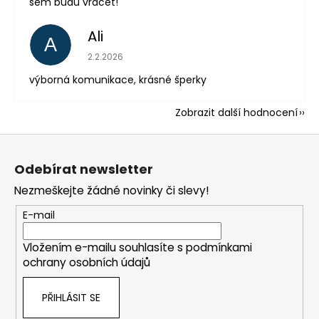
sem budu vracet!
Ali
A
Hodnocení obchodu je 5 z 5 hvězdiček.
2.2.2026
výborná komunikace, krásné šperky
Zobrazit další hodnocení
Z
á
Odebírat newsletter
p
Nezmeškejte žádné novinky či slevy!
a
t
E-mail
í
Vložením e-mailu souhlasíte s
podmínkami
ochrany osobních údajů
PŘIHLÁSIT SE