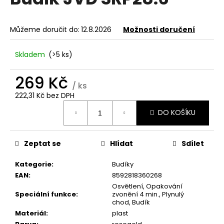
je
a
0,0
z
j
Můžeme doručit do:
12.8.2026
Možnosti doručení
5
í
hvězdiček.
t
Skladem
(>5 ks)
?
269 Kč
/ ks
222,31 Kč bez DPH
Měrná
DO KOŠÍKU
cena:
HLEDAT
Zeptat se
Hlídat
Sdílet
D
Kategorie
:
Budíky
o
EAN
:
8592818360268
p
Osvětlení, Opakování
o
Speciální funkce
:
zvonění 4 min., Plynulý
r
chod, Budík
u
Materiál
:
plast