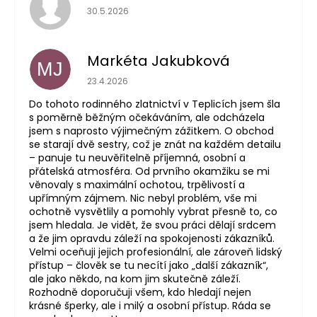
Hodnocení obchodu je 5 z 5 hvězdiček.
30.5.2026
Markéta Jakubková
MJ
Hodnocení obchodu je 5 z 5 hvězdiček.
23.4.2026
Do tohoto rodinného zlatnictví v Teplicích jsem šla
s poměrně běžným očekáváním, ale odcházela
jsem s naprosto výjimečným zážitkem. O obchod
se starají dvě sestry, což je znát na každém detailu
– panuje tu neuvěřitelně příjemná, osobní a
přátelská atmosféra. Od prvního okamžiku se mi
věnovaly s maximální ochotou, trpělivostí a
upřímným zájmem. Nic nebyl problém, vše mi
ochotně vysvětlily a pomohly vybrat přesně to, co
jsem hledala. Je vidět, že svou práci dělají srdcem
a že jim opravdu záleží na spokojenosti zákazníků.
Velmi oceňuji jejich profesionální, ale zároveň lidský
přístup – člověk se tu necítí jako „další zákazník“,
ale jako někdo, na kom jim skutečně záleží.
Rozhodně doporučuji všem, kdo hledají nejen
krásné šperky, ale i milý a osobní přístup. Ráda se