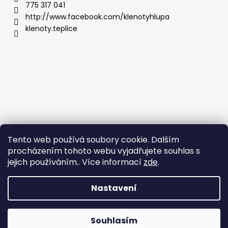
775 317 041
http://www.facebook.com/klenotyhlupa
klenoty.teplice
Tento web používá soubory cookie. Dalším
procházením tohoto webu vyjadřujete souhlas s
jejich používáním.. Více informací
zde
.
Nastavení
Vytvořil Shoptet
Copyright 2026
Klenoty Teplice
. Všechna práva
Souhlasím
vyhrazena.