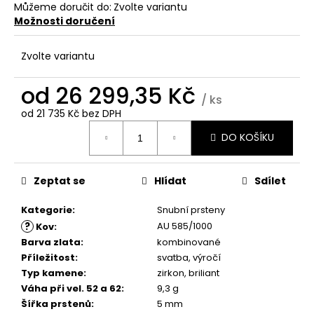
č
Můžeme doručit do:
Zvolte variantu
u
Možnosti doručení
j
e
Zvolte variantu
m
e
od
26 299,35 Kč
/ ks
od
21 735 Kč
bez DPH
Měrná
DO KOŠÍKU
cena:
Zeptat se
Hlídat
Sdílet
Kategorie
:
Snubní prsteny
?
AU 585/1000
Kov
:
Barva zlata
:
kombinované
Příležitost
:
svatba, výročí
Typ kamene
:
zirkon, briliant
Váha při vel. 52 a 62
:
9,3 g
Šířka prstenů
:
5 mm