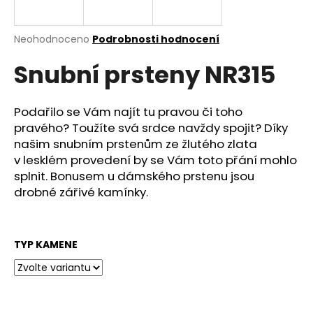
a
j
Průměrné
Neohodnoceno
Podrobnosti hodnocení
í
hodnocení
Snubní prsteny NR315
produktu
t
je
?
0,0
z
Podařilo se Vám najít tu pravou či toho
5
pravého? Toužíte svá srdce navždy spojit? Díky
hvězdiček.
našim snubním prstenům ze žlutého zlata
v lesklém provedení by se Vám toto přání mohlo
HLEDAT
splnit. Bonusem u dámského prstenu jsou
drobné zářivé kamínky.
D
o
TYP KAMENE
p
o
r
u