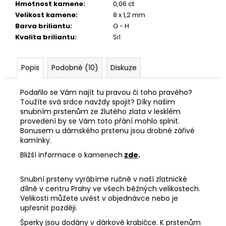
Hmotnost kamene
:
0,06 ct
Velikost kamene
:
8 x 1,2 mm
Barva briliantu
:
G - H
Kvalita briliantu
:
Si1
Popis
Podobné (10)
Diskuze
Podařilo se Vám najít tu pravou či toho pravého?
Toužíte svá srdce navždy spojit? Díky našim
snubním prstenům ze žlutého zlata v lesklém
provedení by se Vám toto přání mohlo splnit.
Bonusem u dámského prstenu jsou drobné zářivé
kamínky.
Bližší informace o kamenech
zde
.
Snubní prsteny vyrábíme ručně v naší zlatnické
dílně v centru Prahy ve všech běžných velikostech.
Velikosti můžete uvést v objednávce nebo je
upřesnit později.
Šperky jsou dodány v dárkové krabičce. K prstenům