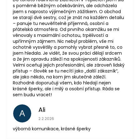
s poměrně běžným očekáváním, ale odcházela
jsem s naprosto výjimečným zážitkem. O obchod
se starají dvě sestry, což je znát na každém detailu
– panuje tu neuvěřitelně příjemná, osobní a
přátelská atmosféra. Od prvního okamžiku se mi
věnovaly s maximální ochotou, trpělivostí a
upřímným zájmem. Nic nebyl problém, vše mi
ochotně vysvětlily a pomohly vybrat přesně to, co
jsem hledala. Je vidět, že svou práci dělají srdcem
a že jim opravdu záleží na spokojenosti zákazníků.
Velmi oceňuji jejich profesionální, ale zároveň lidský
přístup – člověk se tu necítí jako „další zákazník“,
ale jako někdo, na kom jim skutečně záleží.
Rozhodně doporučuji všem, kdo hledají nejen
krásné šperky, ale i milý a osobní přístup. Ráda se
sem budu vracet!
Ali
A
Hodnocení obchodu je 5 z 5 hvězdiček.
2.2.2026
výborná komunikace, krásné šperky