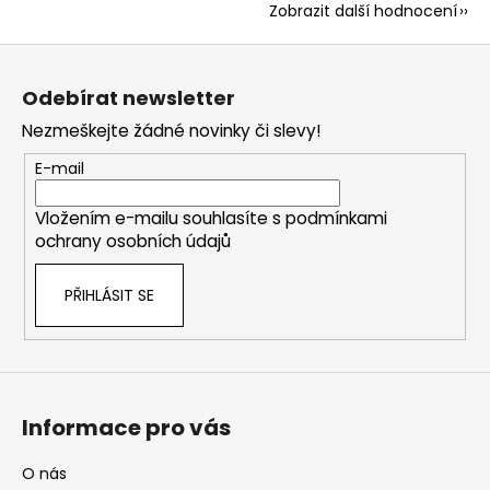
Zobrazit další hodnocení
Z
á
Odebírat newsletter
p
Nezmeškejte žádné novinky či slevy!
a
t
E-mail
í
Vložením e-mailu souhlasíte s
podmínkami
ochrany osobních údajů
PŘIHLÁSIT SE
Informace pro vás
O nás