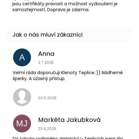
jsou certifikáty pravosti a možnost vyzkoušení je
samozřejmostí. Doprava je zdarma.
Anna
A
Hodnocení obchodu je 5 z 5 hvězdiček.
2.7.2026
Velmi ráda doporučuji Klenoty Teplice.:)) Nádherné
šperky. A úžasný přístup.
Hodnocení obchodu je 5 z 5 hvězdiček.
30.5.2026
Markéta Jakubková
MJ
Hodnocení obchodu je 5 z 5 hvězdiček.
23.4.2026
Do tohoto rodinného zlatnictví v Teplicích jsem šla