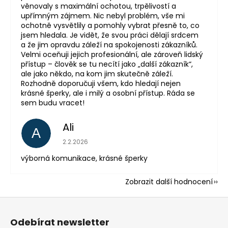
věnovaly s maximální ochotou, trpělivostí a
upřímným zájmem. Nic nebyl problém, vše mi
ochotně vysvětlily a pomohly vybrat přesně to, co
jsem hledala. Je vidět, že svou práci dělají srdcem
a že jim opravdu záleží na spokojenosti zákazníků.
Velmi oceňuji jejich profesionální, ale zároveň lidský
přístup – člověk se tu necítí jako „další zákazník“,
ale jako někdo, na kom jim skutečně záleží.
Rozhodně doporučuji všem, kdo hledají nejen
krásné šperky, ale i milý a osobní přístup. Ráda se
sem budu vracet!
Ali
A
Hodnocení obchodu je 5 z 5 hvězdiček.
2.2.2026
výborná komunikace, krásné šperky
Zobrazit další hodnocení
Z
á
Odebírat newsletter