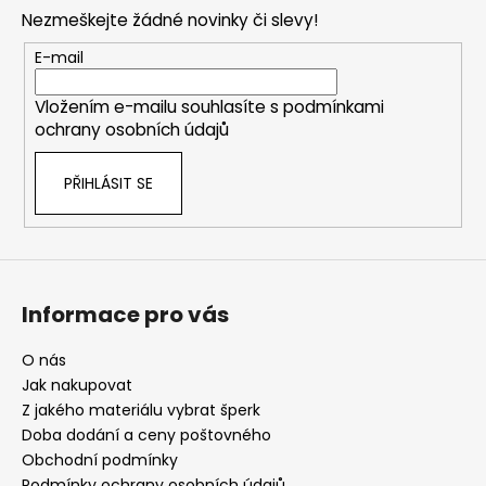
p
Nezmeškejte žádné novinky či slevy!
a
t
E-mail
í
Vložením e-mailu souhlasíte s
podmínkami
ochrany osobních údajů
PŘIHLÁSIT SE
Informace pro vás
O nás
Jak nakupovat
Z jakého materiálu vybrat šperk
Doba dodání a ceny poštovného
Obchodní podmínky
Podmínky ochrany osobních údajů