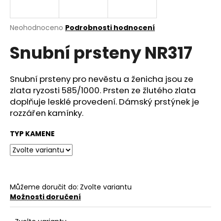
a
j
Průměrné
Neohodnoceno
Podrobnosti hodnocení
í
hodnocení
Snubní prsteny NR317
produktu
t
je
?
0,0
z
Snubní prsteny pro nevěstu a ženicha jsou ze
5
zlata ryzosti 585/1000. Prsten ze žlutého zlata
hvězdiček.
doplňuje lesklé provedení. Dámský prstýnek je
rozzářen kamínky.
HLEDAT
TYP KAMENE
D
o
p
Můžeme doručit do:
Zvolte variantu
o
Možnosti doručení
r
u