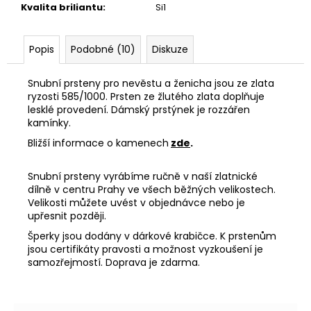
Kvalita briliantu
:
Si1
Popis
Podobné (10)
Diskuze
Snubní prsteny pro nevěstu a ženicha jsou ze zlata
ryzosti 585/1000. Prsten ze žlutého zlata doplňuje
lesklé provedení. Dámský prstýnek je rozzářen
kamínky.
Bližší informace o kamenech
zde
.
Snubní prsteny vyrábíme ručně v naší zlatnické
dílně v centru Prahy ve všech běžných velikostech.
Velikosti můžete uvést v objednávce nebo je
upřesnit později.
Šperky jsou dodány v dárkové krabičce. K prstenům
jsou certifikáty pravosti a možnost vyzkoušení je
samozřejmostí. Doprava je zdarma.