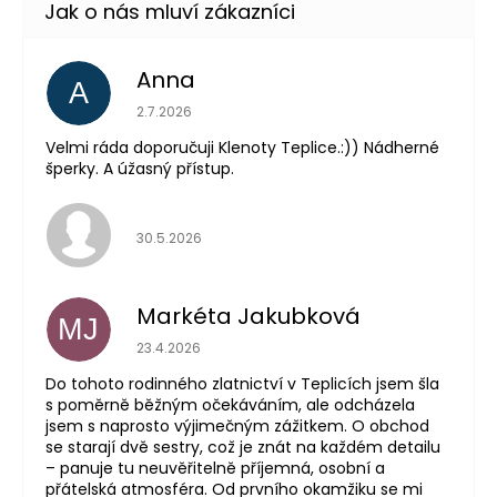
Anna
A
Hodnocení obchodu je 5 z 5 hvězdiček.
2.7.2026
Velmi ráda doporučuji Klenoty Teplice.:)) Nádherné
šperky. A úžasný přístup.
Hodnocení obchodu je 5 z 5 hvězdiček.
30.5.2026
Markéta Jakubková
MJ
Hodnocení obchodu je 5 z 5 hvězdiček.
23.4.2026
Do tohoto rodinného zlatnictví v Teplicích jsem šla
s poměrně běžným očekáváním, ale odcházela
jsem s naprosto výjimečným zážitkem. O obchod
se starají dvě sestry, což je znát na každém detailu
– panuje tu neuvěřitelně příjemná, osobní a
přátelská atmosféra. Od prvního okamžiku se mi