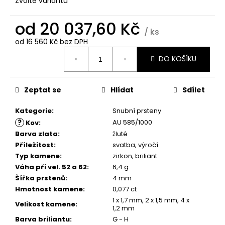
č
Zvolte variantu
u
j
od
20 037,60 Kč
/ ks
e
od
16 560 Kč
bez DPH
m
Měrná
e
DO KOŠÍKU
cena:
Zeptat se
Hlídat
Sdílet
Kategorie
:
Snubní prsteny
?
AU 585/1000
Kov
:
Barva zlata
:
žluté
Příležitost
:
svatba, výročí
Typ kamene
:
zirkon, briliant
Váha při vel. 52 a 62
:
6,4 g
Šířka prstenů
:
4 mm
Hmotnost kamene
:
0,077 ct
1 x 1,7 mm, 2 x 1,5 mm, 4 x
Velikost kamene
:
1,2 mm
Barva briliantu
:
G - H