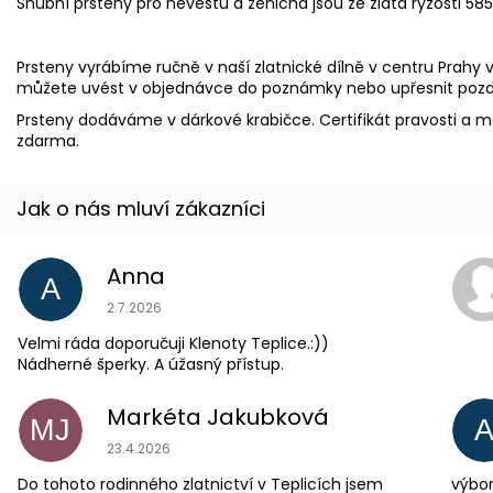
Snubní prsteny pro nevěstu a ženicha jsou ze zlata ryzosti 58
Prsteny vyrábíme ručně v naší zlatnické dílně v centru Prahy 
můžete uvést v objednávce do poznámky nebo upřesnit pozdě
Prsteny dodáváme v dárkové krabičce. Certifikát pravosti a 
zdarma.
Anna
A
Hodnocení obchodu je 5 z 5 hvězdiček.
2.7.2026
Velmi ráda doporučuji Klenoty Teplice.:))
Nádherné šperky. A úžasný přístup.
Markéta Jakubková
MJ
Hodnocení obchodu je 5 z 5 hvězdiček.
23.4.2026
Do tohoto rodinného zlatnictví v Teplicích jsem
výbor