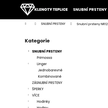
K
Přejít
na
o
SNUBNÍ PRSTENY
obsah
Zpět
Zpět
š
do
do
í
Domů
SNUBNÍ PRSTENY
Snubní prsteny NR1
k
obchodu
obchodu
P
o
Kategorie
Přeskočit
s
kategorie
t
SNUBNÍ PRSTENY
r
Primossa
a
Linger
n
Jednobarevné
n
Kombinované
í
ZÁSNUBNÍ PRSTENY
p
ŠPERKY
a
VÍCE
n
Hodinky
e
Hodiny