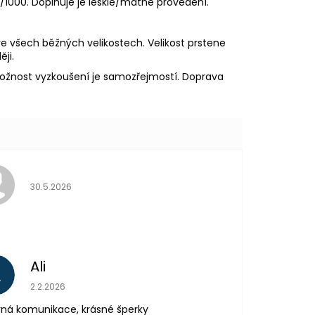
5/1000. Doplňuje je lesklé/matné provedení.
ve všech běžných velikostech. Velikost prstene
ji.
možnost vyzkoušení je samozřejmostí. Doprava
Hodnocení obchodu je 5 z 5 hvězdiček.
30.5.2026
Ali
A
Hodnocení obchodu je 5 z 5 hvězdiček.
2.2.2026
ná komunikace, krásné šperky