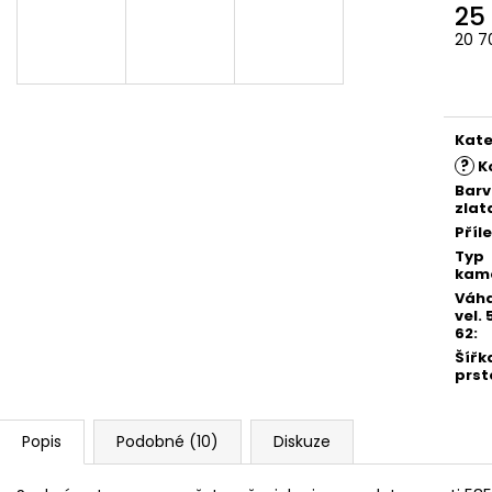
25
20 7
Měr
cena
Kate
?
K
Bar
zlat
Příl
Typ
kam
Váha
vel. 
62
:
Šířk
prst
Popis
Podobné (10)
Diskuze