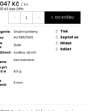
 047 Kč
/ ks
00 Kč bez DPH
ná
DO KOŠÍKU
:
Tisk
gorie
:
Snubní prsteny
Zeptat se
AU 585/1000
ov
:
va
Hlídat
žluté
a
:
Sdílet
ežitost
:
svatba, výročí
bez kamene
ene
:
 při
52 a
8,5 g
a
5 mm
enů
: