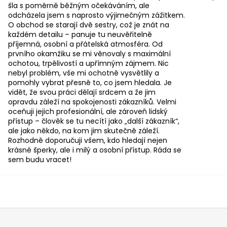
šla s poměrně běžným očekáváním, ale
odcházela jsem s naprosto výjimečným zážitkem.
O obchod se starají dvě sestry, což je znát na
každém detailu – panuje tu neuvěřitelně
příjemná, osobní a přátelská atmosféra. Od
prvního okamžiku se mi věnovaly s maximální
ochotou, trpělivostí a upřímným zájmem. Nic
nebyl problém, vše mi ochotně vysvětlily a
pomohly vybrat přesně to, co jsem hledala. Je
vidět, že svou práci dělají srdcem a že jim
opravdu záleží na spokojenosti zákazníků. Velmi
oceňuji jejich profesionální, ale zároveň lidský
přístup – člověk se tu necítí jako „další zákazník“,
ale jako někdo, na kom jim skutečně záleží.
Rozhodně doporučuji všem, kdo hledají nejen
krásné šperky, ale i milý a osobní přístup. Ráda se
sem budu vracet!