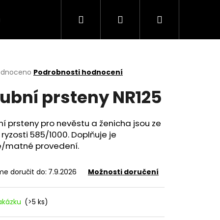
Hledat
Přihlášení
Nákupní
VÍCE
košík
rné
odnoceno
Podrobnosti hodnocení
cení
ubní prsteny NR125
ktu
í prsteny pro nevěstu a ženicha jsou ze
 ryzosti 585/1000. Doplňuje je
ček.
lé/matné provedení.
e doručit do:
7.9.2026
Možnosti doručení
akázku
(>5 ks)