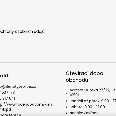
chrany osobních údajů
Otevírací doba
akt
obchodu
o
@
klenotyteplice.cz
Adresa: Krupská 27/32, Te
7 537 173
41501
5 317 041
Pondělí až pátek: 9:00 - 1
tp://www.facebook.com/klen
Sobota: 9:00 - 12:00
yhlupa
Neděle: Zavřeno
noty.teplice