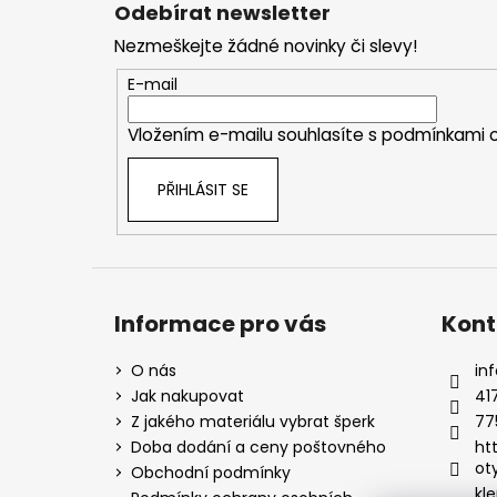
á
Odebírat newsletter
p
Nezmeškejte žádné novinky či slevy!
a
t
E-mail
í
Vložením e-mailu souhlasíte s
podmínkami o
PŘIHLÁSIT SE
Informace pro vás
Kont
O nás
inf
Jak nakupovat
41
Z jakého materiálu vybrat šperk
77
Doba dodání a ceny poštovného
ht
ot
Obchodní podmínky
kle