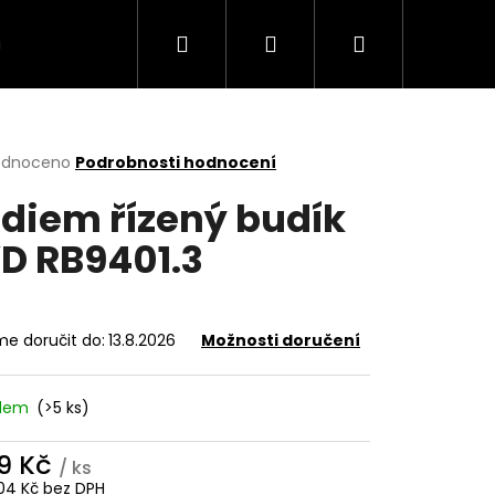
Hledat
Přihlášení
Nákupní
VÍCE
košík
rné
odnoceno
Podrobnosti hodnocení
cení
diem řízený budík
ktu
D RB9401.3
ček.
e doručit do:
13.8.2026
Možnosti doručení
adem
(>5 ks)
9 Kč
/ ks
04 Kč bez DPH