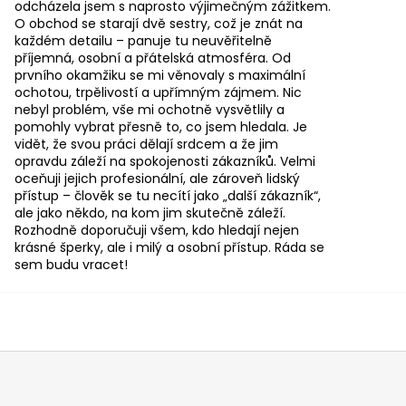
odcházela jsem s naprosto výjimečným zážitkem.
O obchod se starají dvě sestry, což je znát na
každém detailu – panuje tu neuvěřitelně
příjemná, osobní a přátelská atmosféra. Od
prvního okamžiku se mi věnovaly s maximální
ochotou, trpělivostí a upřímným zájmem. Nic
nebyl problém, vše mi ochotně vysvětlily a
pomohly vybrat přesně to, co jsem hledala. Je
vidět, že svou práci dělají srdcem a že jim
opravdu záleží na spokojenosti zákazníků. Velmi
oceňuji jejich profesionální, ale zároveň lidský
přístup – člověk se tu necítí jako „další zákazník“,
ale jako někdo, na kom jim skutečně záleží.
Rozhodně doporučuji všem, kdo hledají nejen
krásné šperky, ale i milý a osobní přístup. Ráda se
sem budu vracet!