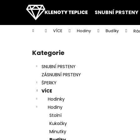
K
Přejít
na
o
SNUBNÍ PRSTENY
obsah
Zpět
Zpět
š
do
do
í
Domů
VÍCE
Hodiny
Budíky
Rád
k
obchodu
obchodu
P
o
Kategorie
Přeskočit
s
kategorie
t
SNUBNÍ PRSTENY
r
ZÁSNUBNÍ PRSTENY
a
ŠPERKY
n
VÍCE
n
Hodinky
í
Hodiny
p
Stolní
a
Kukačky
n
Minutky
e
Budíky