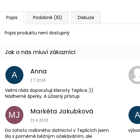
Popis
Podobné (10)
Diskuze
Popis produktu není dostupný
Anna
A
Hodnocení obchodu je 5 z 5 hvězdiček.
2.7.2026
Velmi ráda doporučuji Klenoty Teplice.:))
Nádherné šperky. A úžasný přístup.
Markéta Jakubková
MJ
Hodnocení obchodu je 5 z 5 hvězdiček.
23.4.2026
Do tohoto rodinného zlatnictví v Teplicích jsem
výbor
šla s poměrně běžným očekáváním, ale