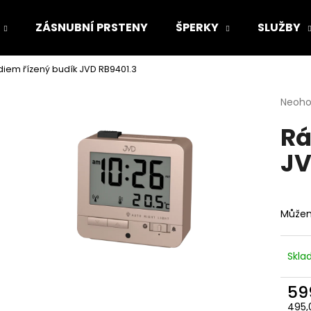
ZÁSNUBNÍ PRSTENY
ŠPERKY
SLUŽBY
iem řízený budík JVD RB9401.3
Co potřebujete najít?
Průmě
Neoh
hodno
Rá
produ
HLEDAT
je
JV
0,0
z
5
Doporučujeme
hvězdi
Můžem
Skl
59
495,