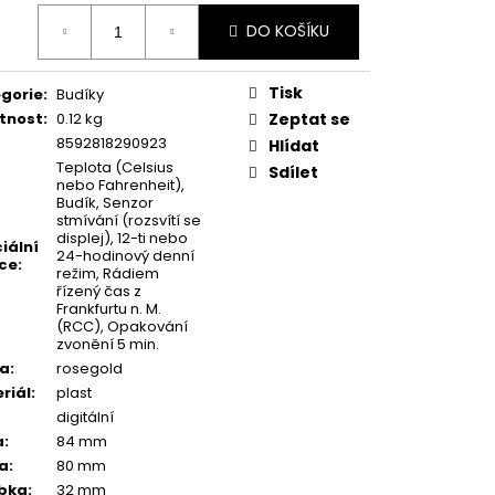
ná
DO KOŠÍKU
:
Tisk
gorie
:
Budíky
tnost
:
0.12 kg
Zeptat se
8592818290923
Hlídat
Teplota (Celsius
Sdílet
nebo Fahrenheit),
Budík, Senzor
stmívání (rozsvítí se
displej), 12-ti nebo
iální
24-hodinový denní
ce
:
režim, Rádiem
řízený čas z
Frankfurtu n. M.
(RCC), Opakování
zvonění 5 min.
va
:
rosegold
riál
:
plast
digitální
a
:
84 mm
a
:
80 mm
bka
:
32 mm