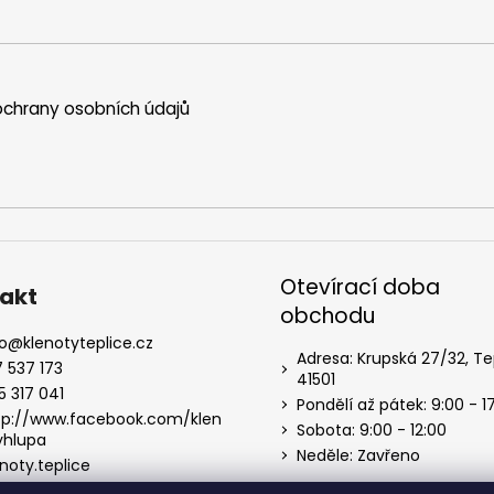
chrany osobních údajů
Otevírací doba
akt
obchodu
o
@
klenotyteplice.cz
Adresa: Krupská 27/32, Te
7 537 173
41501
5 317 041
Pondělí až pátek: 9:00 - 1
tp://www.facebook.com/klen
Sobota: 9:00 - 12:00
yhlupa
Neděle: Zavřeno
noty.teplice