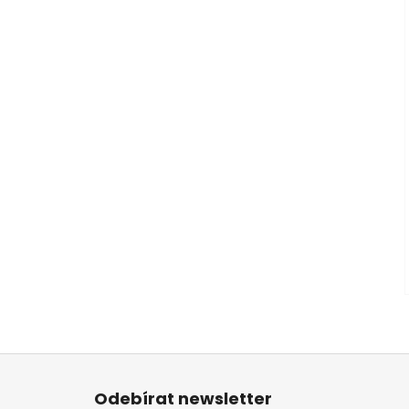
Z
á
Odebírat newsletter