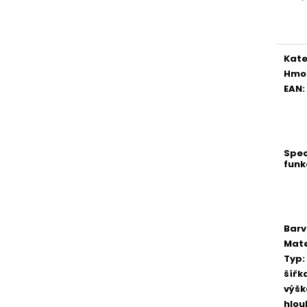
Měr
cena
Kate
Hmo
EAN
:
Spec
funk
Bar
Mate
Typ
:
šířk
výšk
hlou