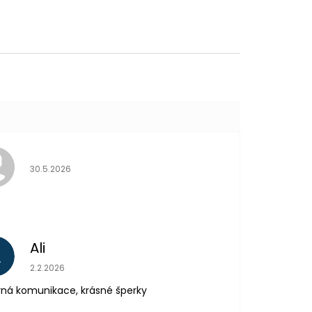
Hodnocení obchodu je 5 z 5 hvězdiček.
30.5.2026
Ali
A
Hodnocení obchodu je 5 z 5 hvězdiček.
2.2.2026
ná komunikace, krásné šperky