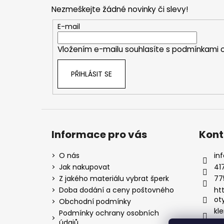
p
Nezmeškejte žádné novinky či slevy!
a
t
E-mail
í
Vložením e-mailu souhlasíte s
podmínkami o
PŘIHLÁSIT SE
Informace pro vás
Kont
O nás
inf
Jak nakupovat
41
Z jakého materiálu vybrat šperk
77
Doba dodání a ceny poštovného
ht
ot
Obchodní podmínky
kle
Podmínky ochrany osobních
údajů