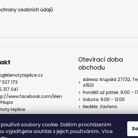
chrany osobních údajů
Otevírací doba
akt
obchodu
o
@
klenotyteplice.cz
Adresa: Krupská 27/32, Te
7 537 173
41501
5 317 041
Pondělí až pátek: 9:00 - 1
tp://www.facebook.com/klen
Sobota: 9:00 - 12:00
yhlupa
Neděle: Zavřeno
noty.teplice
používá soubory cookie. Dalším procházením
S
 vyjadřujete souhlas s jejich používáním.. Více