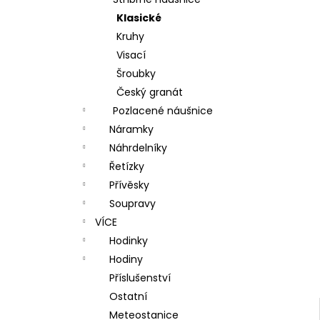
l
Klasické
Kruhy
Visací
Šroubky
Český granát
Pozlacené náušnice
Náramky
Náhrdelníky
Řetízky
Přívěsky
Soupravy
VÍCE
Hodinky
Hodiny
Příslušenství
Ostatní
Meteostanice