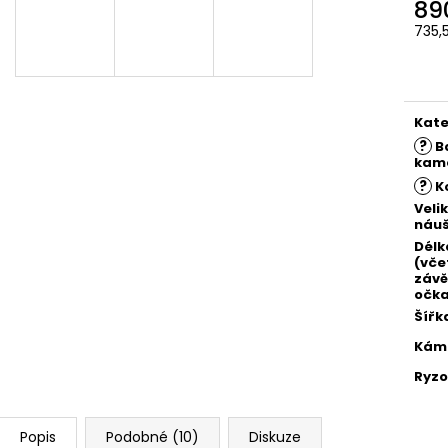
89
735,
Měr
cena
Kate
?
B
kam
?
K
Veli
náuš
Délk
(vče
záv
očka
Šířk
Kám
Ryzo
Popis
Podobné (10)
Diskuze