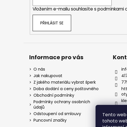
í
Vložením e-mailu souhlasíte s
podmínkami o
PŘIHLÁSIT SE
Informace pro vás
Kont
O nás
inf
Jak nakupovat
41
Z jakého materiálu vybrat šperk
77
Doba dodání a ceny poštovného
ht
ot
Obchodní podmínky
kle
Podmínky ochrany osobních
údajů
Odstoupení od smlouvy
Tento web 
Puncovní značky
tohoto webu