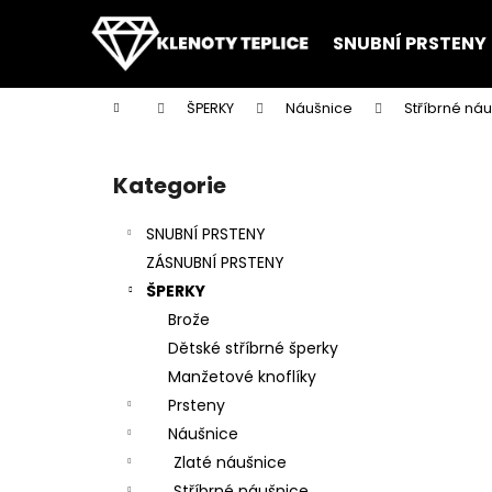
K
Přejít
na
o
SNUBNÍ PRSTENY
obsah
Zpět
Zpět
š
do
do
í
Domů
ŠPERKY
Náušnice
Stříbrné ná
k
obchodu
obchodu
P
o
Kategorie
Přeskočit
s
kategorie
t
SNUBNÍ PRSTENY
r
ZÁSNUBNÍ PRSTENY
a
ŠPERKY
n
Brože
n
Dětské stříbrné šperky
í
Manžetové knoflíky
p
Prsteny
a
Náušnice
n
Zlaté náušnice
e
Stříbrné náušnice