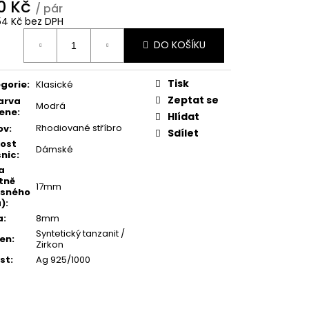
0 Kč
/ pár
54 Kč bez DPH
ná
DO KOŠÍKU
:
Tisk
gorie
:
Klasické
Zeptat se
arva
Modrá
ene
:
Hlídat
Rhodiované stříbro
ov
:
Sdílet
kost
Dámské
nic
:
a
tně
17mm
ěsného
)
:
a
:
8mm
Syntetický tanzanit /
en
:
Zirkon
st
:
Ag 925/1000