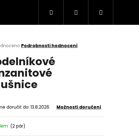
Hledat
Přihlášení
Nákupní
VÍCE
košík
rné
odnoceno
Podrobnosti hodnocení
cení
delníkové
ktu
nzanitové
ušnice
ček.
e doručit do:
13.8.2026
Možnosti doručení
adem
(2 pár)