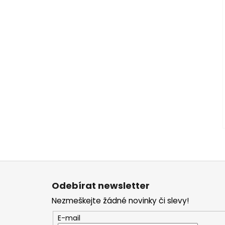
Z
á
Odebírat newsletter
p
Nezmeškejte žádné novinky či slevy!
a
t
E-mail