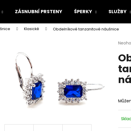
ZÁSNUBNÍ PRSTENY
ŠPERKY
SLUŽBY
ušnice
Klasické
Obdelníkové tanzanitové náušnice
Co potřebujete najít?
Průmě
Neoh
hodno
Ob
produ
HLEDAT
je
ta
0,0
z
ná
5
Doporučujeme
hvězdi
Můžem
Skl