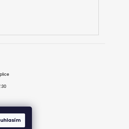
plice
7:30
ouhlasím