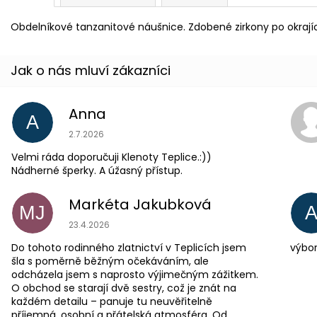
Obdelníkové tanzanitové náušnice. Zdobené zirkony po okrajíc
Anna
A
Hodnocení obchodu je 5 z 5 hvězdiček.
2.7.2026
Velmi ráda doporučuji Klenoty Teplice.:))
Nádherné šperky. A úžasný přístup.
Markéta Jakubková
MJ
Hodnocení obchodu je 5 z 5 hvězdiček.
23.4.2026
Do tohoto rodinného zlatnictví v Teplicích jsem
výbor
šla s poměrně běžným očekáváním, ale
odcházela jsem s naprosto výjimečným zážitkem.
O obchod se starají dvě sestry, což je znát na
každém detailu – panuje tu neuvěřitelně
příjemná, osobní a přátelská atmosféra. Od