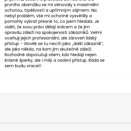
prvního okamžiku se mi věnovaly s maximální
ochotou, trpělivostí a upřímným zájmem. Nic
nebyl problém, vše mi ochotně vysvětlily a
pomohly vybrat přesně to, co jsem hledala. Je
vidět, že svou práci dělají srdcem a že jim
opravdu záleží na spokojenosti zákazníků. Velmi
oceňuji jejich profesionální, ale zároveň lidský
přístup – člověk se tu necítí jako „další zákazník“,
ale jako někdo, na kom jim skutečně záleží.
Rozhodně doporučuji všem, kdo hledají nejen
krásné šperky, ale i milý a osobní přístup. Ráda se
sem budu vracet!