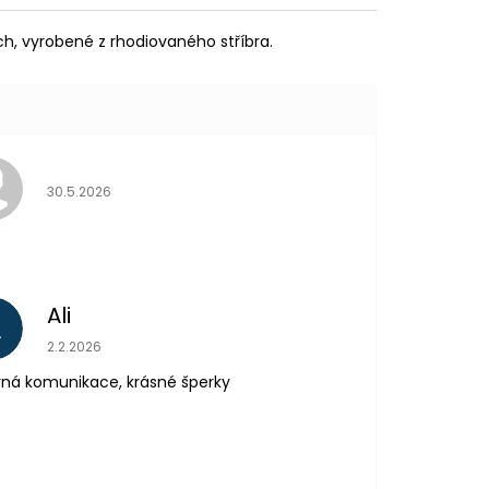
h, vyrobené z rhodiovaného stříbra.
Hodnocení obchodu je 5 z 5 hvězdiček.
30.5.2026
Ali
A
Hodnocení obchodu je 5 z 5 hvězdiček.
2.2.2026
ná komunikace, krásné šperky