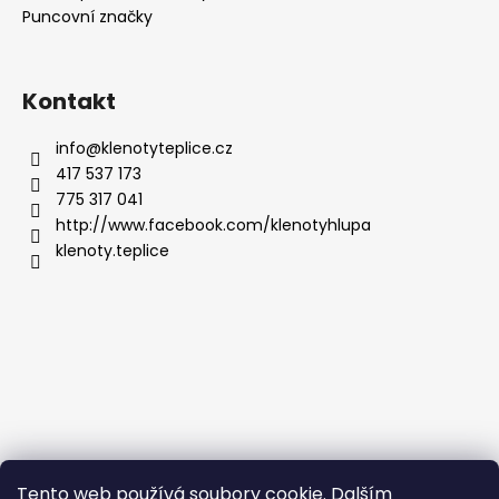
Puncovní značky
Kontakt
info
@
klenotyteplice.cz
417 537 173
775 317 041
http://www.facebook.com/klenotyhlupa
klenoty.teplice
Tento web používá soubory cookie. Dalším