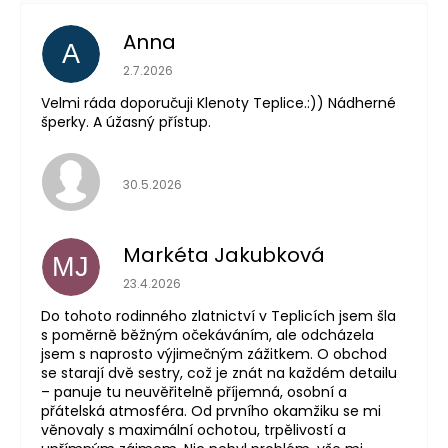
Anna
A
Hodnocení obchodu je 5 z 5 hvězdiček.
2.7.2026
Velmi ráda doporučuji Klenoty Teplice.:)) Nádherné
šperky. A úžasný přístup.
Hodnocení obchodu je 5 z 5 hvězdiček.
30.5.2026
Markéta Jakubková
MJ
Hodnocení obchodu je 5 z 5 hvězdiček.
23.4.2026
Do tohoto rodinného zlatnictví v Teplicích jsem šla
s poměrně běžným očekáváním, ale odcházela
jsem s naprosto výjimečným zážitkem. O obchod
se starají dvě sestry, což je znát na každém detailu
– panuje tu neuvěřitelně příjemná, osobní a
přátelská atmosféra. Od prvního okamžiku se mi
věnovaly s maximální ochotou, trpělivostí a