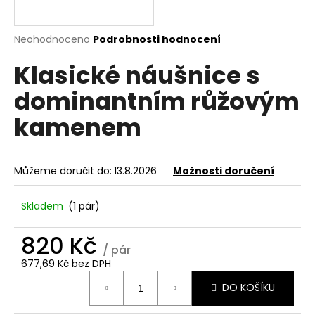
a
j
Průměrné
Neohodnoceno
Podrobnosti hodnocení
í
hodnocení
Klasické náušnice s
produktu
t
je
?
dominantním růžovým
0,0
z
kamenem
5
hvězdiček.
HLEDAT
Můžeme doručit do:
13.8.2026
Možnosti doručení
Skladem
(1 pár)
D
820 Kč
o
/ pár
p
677,69 Kč bez DPH
o
Měrná
r
DO KOŠÍKU
cena:
u