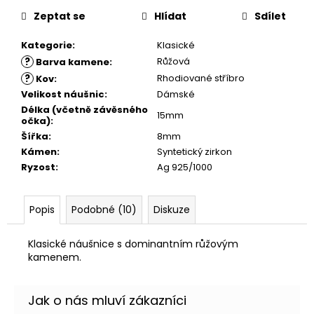
č
u
Zeptat se
Hlídat
Sdílet
j
Kategorie
:
Klasické
e
m
?
Růžová
Barva kamene
:
e
?
Rhodiované stříbro
Kov
:
Velikost náušnic
:
Dámské
Délka (včetně závěsného
15mm
očka)
:
Šířka
:
8mm
Kámen
:
Syntetický zirkon
Ryzost
:
Ag 925/1000
Popis
Podobné (10)
Diskuze
Klasické náušnice s dominantním růžovým
kamenem.