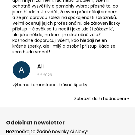
upřímným zájmem. Nic nebyl problém, vše mi
ochotně vysvětlily a pomohly vybrat přesně to, co
jsem hledala. Je vidět, že svou práci dělají srdcem
a že jim opravdu záleží na spokojenosti zákazníků.
Velmi oceňuji jejich profesionální, ale zároveň lidský
přístup – člověk se tu necítí jako „další zákazník“,
ale jako někdo, na kom jim skutečně záleží.
Rozhodně doporučuji všem, kdo hledají nejen
krásné šperky, ale i milý a osobní přístup. Ráda se
sem budu vracet!
Ali
A
Hodnocení obchodu je 5 z 5 hvězdiček.
2.2.2026
výborná komunikace, krásné šperky
Zobrazit další hodnocení
Z
á
Odebírat newsletter
p
Nezmeškejte žádné novinky či slevy!
a