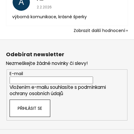
A
Hodnocení obchodu je 5 z 5 hvězdiček.
2.2.2026
výborná komunikace, krásné šperky
Zobrazit další hodnocení
Z
á
Odebírat newsletter
p
Nezmeškejte žádné novinky či slevy!
a
t
E-mail
í
Vložením e-mailu souhlasíte s
podmínkami
ochrany osobních údajů
PŘIHLÁSIT SE