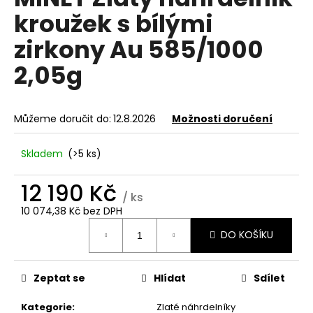
je
a
kroužek s bílými
0,0
z
j
zirkony Au 585/1000
5
í
hvězdiček.
2,05g
t
?
Můžeme doručit do:
12.8.2026
Možnosti doručení
Skladem
(>5 ks)
HLEDAT
12 190 Kč
/ ks
10 074,38 Kč bez DPH
D
Měrná
DO KOŠÍKU
o
cena:
p
o
Zeptat se
Hlídat
Sdílet
r
u
Kategorie
:
Zlaté náhrdelníky