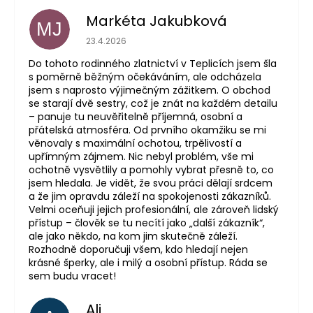
Markéta Jakubková
MJ
Hodnocení obchodu je 5 z 5 hvězdiček.
23.4.2026
Do tohoto rodinného zlatnictví v Teplicích jsem šla
s poměrně běžným očekáváním, ale odcházela
jsem s naprosto výjimečným zážitkem. O obchod
se starají dvě sestry, což je znát na každém detailu
– panuje tu neuvěřitelně příjemná, osobní a
přátelská atmosféra. Od prvního okamžiku se mi
věnovaly s maximální ochotou, trpělivostí a
upřímným zájmem. Nic nebyl problém, vše mi
ochotně vysvětlily a pomohly vybrat přesně to, co
jsem hledala. Je vidět, že svou práci dělají srdcem
a že jim opravdu záleží na spokojenosti zákazníků.
Velmi oceňuji jejich profesionální, ale zároveň lidský
přístup – člověk se tu necítí jako „další zákazník“,
ale jako někdo, na kom jim skutečně záleží.
Rozhodně doporučuji všem, kdo hledají nejen
krásné šperky, ale i milý a osobní přístup. Ráda se
sem budu vracet!
Ali