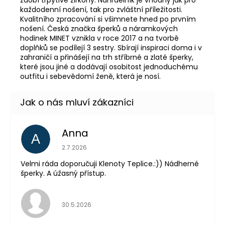
každodenní nošení, tak pro zvláštní příležitosti.
Kvalitního zpracování si všimnete hned po prvním
nošení. Česká značka šperků a náramkových
hodinek MINET vznikla v roce 2017 a na tvorbě
doplňků se podílejí 3 sestry. Sbírají inspiraci doma i v
zahraničí a přinášejí na trh stříbrné a zlaté šperky,
které jsou jiné a dodávají osobitost jednoduchému
outfitu i sebevědomí ženě, která je nosí.
Anna
A
Hodnocení obchodu je 5 z 5 hvězdiček.
2.7.2026
Velmi ráda doporučuji Klenoty Teplice.:)) Nádherné
šperky. A úžasný přístup.
Hodnocení obchodu je 5 z 5 hvězdiček.
30.5.2026