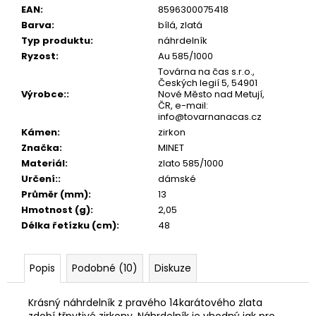
č
EAN
:
8596300075418
u
Barva
:
bílá, zlatá
j
Typ produktu
:
náhrdelník
e
Ryzost
:
Au 585/1000
m
Továrna na čas s.r.o.,
e
Českých legií 5, 54901
Výrobce:
:
Nové Město nad Metují,
ČR, e-mail:
info@tovarnanacas.cz
Kámen
:
zirkon
Značka
:
MINET
Materiál
:
zlato 585/1000
Určení:
:
dámské
Průměr (mm)
:
13
Hmotnost (g)
:
2,05
Délka řetízku (cm)
:
48
Popis
Podobné (10)
Diskuze
Krásný náhrdelník z pravého 14karátového zlata
zdobí třpytivé zirkony. Náhrdelník je vhodný jak pro