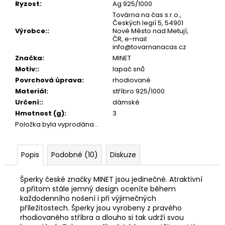
č
Ryzost
:
Ag 925/1000
u
Továrna na čas s.r.o.,
j
Českých legií 5, 54901
Výrobce:
:
Nové Město nad Metují,
e
ČR, e-mail:
m
info@tovarnanacas.cz
e
Značka
:
MINET
Motiv:
:
lapač snů
Povrchová úprava
:
rhodiované
Materiál
:
stříbro 925/1000
Určení:
:
dámské
Hmotnost (g)
:
3
Položka byla vyprodána…
Popis
Podobné (10)
Diskuze
Šperky české značky MINET jsou jedinečné. Atraktivní
a přitom stále jemný design oceníte během
každodenního nošení i při výjimečných
příležitostech. Šperky jsou vyrobeny z pravého
rhodiovaného stříbra a dlouho si tak udrží svou