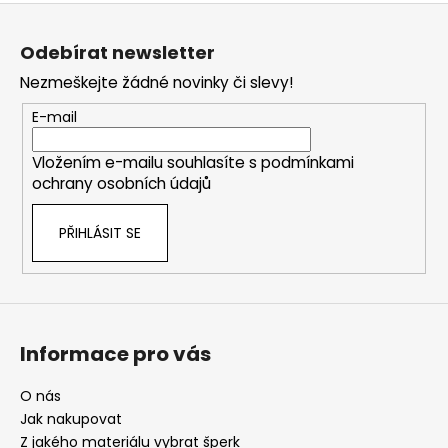
Z
á
Odebírat newsletter
p
Nezmeškejte žádné novinky či slevy!
a
t
E-mail
í
Vložením e-mailu souhlasíte s
podmínkami
ochrany osobních údajů
PŘIHLÁSIT SE
Informace pro vás
O nás
Jak nakupovat
Z jakého materiálu vybrat šperk