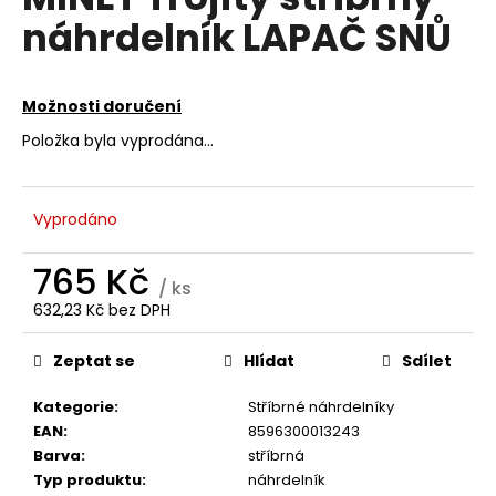
je
a
náhrdelník LAPAČ SNŮ
0,0
z
j
5
í
hvězdiček.
Možnosti doručení
t
?
Položka byla vyprodána…
Vyprodáno
HLEDAT
765 Kč
/ ks
632,23 Kč bez DPH
Měrná
D
cena:
Zeptat se
Hlídat
Sdílet
o
p
Kategorie
:
Stříbrné náhrdelníky
o
EAN
:
8596300013243
r
Barva
:
stříbrná
u
Typ produktu
:
náhrdelník