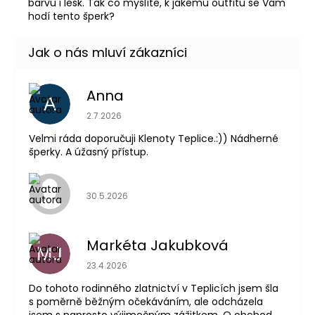
barvu i lesk. Tak co myslíte, k jakému outfitu se Vám
hodí tento šperk?
Anna
A
Hodnocení obchodu je 5 z 5 hvězdiček.
2.7.2026
Velmi ráda doporučuji Klenoty Teplice.:)) Nádherné
šperky. A úžasný přístup.
Hodnocení obchodu je 5 z 5 hvězdiček.
30.5.2026
Markéta Jakubková
MJ
Hodnocení obchodu je 5 z 5 hvězdiček.
23.4.2026
Do tohoto rodinného zlatnictví v Teplicích jsem šla
s poměrně běžným očekáváním, ale odcházela
jsem s naprosto výjimečným zážitkem. O obchod