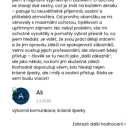
se starají dvě sestry, což je znát na každém detailu
– panuje tu neuvěřitelně příjemná, osobní a
přátelská atmosféra. Od prvního okamžiku se mi
věnovaly s maximální ochotou, trpělivostí a
upřímným zájmem. Nic nebyl problém, vše mi
ochotně vysvětlily a pomohly vybrat přesně to, co
jsem hledala. Je vidět, že svou práci dělají srdcem
a že jim opravdu záleží na spokojenosti zákazníků.
Velmi oceňuji jejich profesionální, ale zároveň lidský
přístup – člověk se tu necítí jako „další zákazník“,
ale jako někdo, na kom jim skutečně záleží.
Rozhodně doporučuji všem, kdo hledají nejen
krásné šperky, ale i milý a osobní přístup. Ráda se
sem budu vracet!
Ali
A
Hodnocení obchodu je 5 z 5 hvězdiček.
2.2.2026
výborná komunikace, krásné šperky
Zobrazit další hodnocení