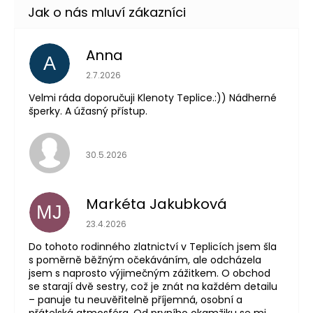
Anna
A
Hodnocení obchodu je 5 z 5 hvězdiček.
2.7.2026
Velmi ráda doporučuji Klenoty Teplice.:)) Nádherné
šperky. A úžasný přístup.
Hodnocení obchodu je 5 z 5 hvězdiček.
30.5.2026
Markéta Jakubková
MJ
Hodnocení obchodu je 5 z 5 hvězdiček.
23.4.2026
Do tohoto rodinného zlatnictví v Teplicích jsem šla
s poměrně běžným očekáváním, ale odcházela
jsem s naprosto výjimečným zážitkem. O obchod
se starají dvě sestry, což je znát na každém detailu
– panuje tu neuvěřitelně příjemná, osobní a
přátelská atmosféra. Od prvního okamžiku se mi