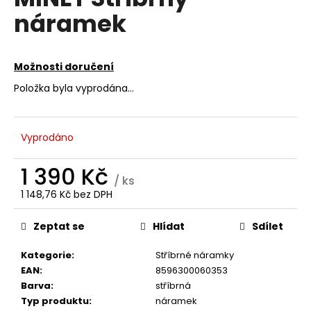
je
a
náramek
0,0
z
j
5
í
hvězdiček.
Možnosti doručení
t
?
Položka byla vyprodána…
Vyprodáno
HLEDAT
1 390 Kč
/ ks
1 148,76 Kč bez DPH
Měrná
D
cena:
Zeptat se
Hlídat
Sdílet
o
p
Kategorie
:
Stříbrné náramky
o
EAN
:
8596300060353
r
Barva
:
stříbrná
u
Typ produktu
:
náramek