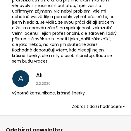
věnovaly s maximální ochotou, trpělivostí a
upřímným zájmem. Nic nebyl problém, vše mi
ochotně vysvětlily a pomohly vybrat přesně to, co
jsem hledala. Je vidět, že svou práci dělají srdcem
a že jim opravdu záleží na spokojenosti zákazníků.
Velmi oceňuji jejich profesionální, ale zároveň lidský
přístup – člověk se tu necítí jako „další zákazník“,
ale jako někdo, na kom jim skutečně záleží.
Rozhodně doporučuji všem, kdo hledají nejen
krásné šperky, ale i milý a osobní přístup. Ráda se
sem budu vracet!
Ali
A
Hodnocení obchodu je 5 z 5 hvězdiček.
2.2.2026
výborná komunikace, krásné šperky
Zobrazit další hodnocení
Z
á
Odebírat newsletter