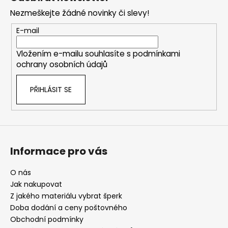
p
Nezmeškejte žádné novinky či slevy!
a
t
E-mail
í
Vložením e-mailu souhlasíte s
podmínkami
ochrany osobních údajů
PŘIHLÁSIT SE
Informace pro vás
O nás
Jak nakupovat
Z jakého materiálu vybrat šperk
Doba dodání a ceny poštovného
Obchodní podmínky