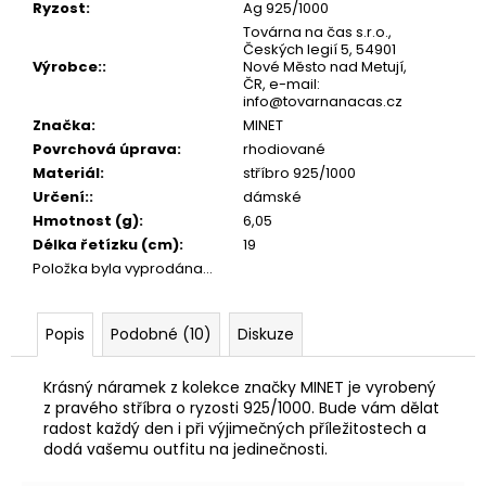
č
Ryzost
:
Ag 925/1000
u
Továrna na čas s.r.o.,
j
Českých legií 5, 54901
Výrobce:
:
Nové Město nad Metují,
e
ČR, e-mail:
m
info@tovarnanacas.cz
e
Značka
:
MINET
Povrchová úprava
:
rhodiované
Materiál
:
stříbro 925/1000
Určení:
:
dámské
Hmotnost (g)
:
6,05
Délka řetízku (cm)
:
19
Položka byla vyprodána…
Popis
Podobné (10)
Diskuze
Krásný náramek z kolekce značky MINET je vyrobený
z pravého stříbra o ryzosti 925/1000. Bude vám dělat
radost každý den i při výjimečných příležitostech a
dodá vašemu outfitu na jedinečnosti.