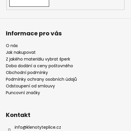
p
i
s
u
Informace pro vás
O nás
Jak nakupovat
Z jakého materiálu vybrat šperk
Doba dodání a ceny poštovného
Obchodní podmínky
Podmínky ochrany osobních údajů
Odstoupení od smlouvy
Puncovní značky
Kontakt
info
@
klenotyteplice.cz