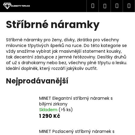
K
Přejít
Hledat
Náku
M
Přihlášen
na
o
obsah
Zpět
Zpět
košík
š
Stříbrné náramky
í
C
k
o
Stříbrné náramky pro ženy, dívky, zkrátka pro všechny
milovnice třpytivých šperků na ruce. Do této kategorie se
p
vždy snažíme vybírat jak masivnější statement kousky,
o
tak decentní zástupce z jemné řetězoviny. Desítky druhů
t
ať už s drahokamy nebo bez, všechny plné třpytu a lesku.
Ideální doplněk, který rozzáří jakýkoliv outfit.
ř
e
Nejprodávanější
b
u
MINET Elegantní stříbrný náramek s
j
bílými zirkony
e
Skladem
(>5 ks)
1 290 Kč
t
e
MINET Pozlacený stříbrný náramek s
n