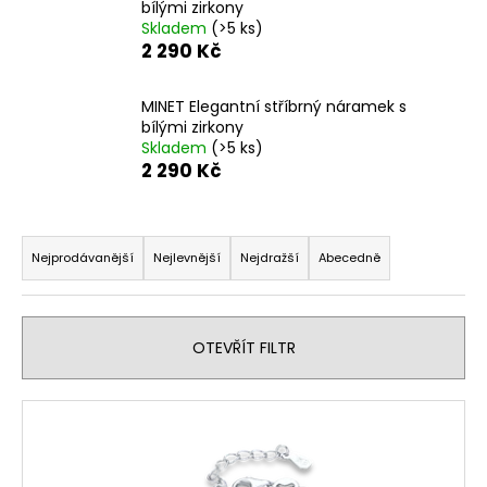
bílými zirkony
a
Skladem
(>5 ks)
j
2 290 Kč
í
t
MINET Elegantní stříbrný náramek s
bílými zirkony
?
Skladem
(>5 ks)
2 290 Kč
Ř
HLEDAT
a
Nejprodávanější
Nejlevnější
Nejdražší
Abecedně
z
e
n
D
OTEVŘÍT FILTR
o
í
p
p
V
o
r
ý
r
o
u
p