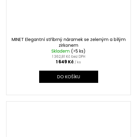
MINET Elegantní stříbrný náramek se zeleným a bílým
zirkonem
Skladem
(>5 ks)
1 362,81 Kč bez DPH
1 649 Kč
/ ks
DO KOŠÍKU