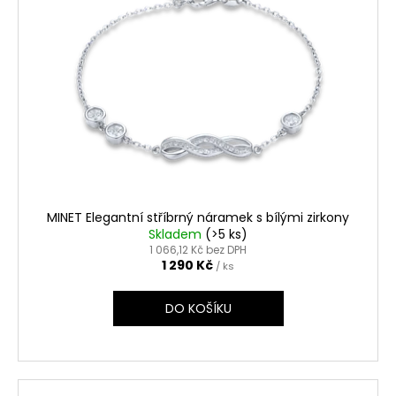
d
č
i
u
u
s
j
k
p
e
t
r
m
ů
o
e
d
u
k
t
ů
MINET Elegantní stříbrný náramek s bílými zirkony
Skladem
(>5 ks)
1 066,12 Kč bez DPH
1 290 Kč
/ ks
DO KOŠÍKU