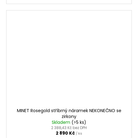
MINET Rosegold stříbrný náramek NEKONEČNO se
zirkony
Skladem
(>5 ks)
2 388,43 Kč bez DPH
2 890 Kč
/ ks