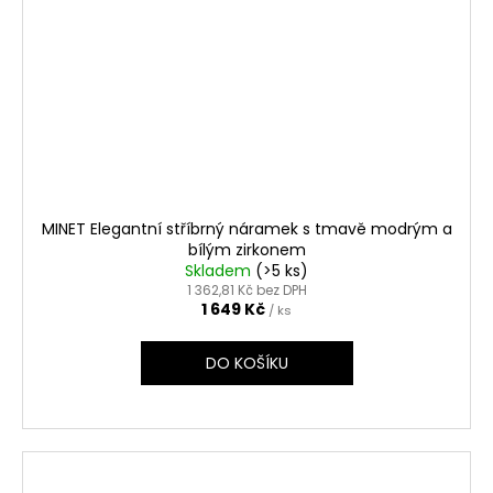
MINET Elegantní stříbrný náramek s tmavě modrým a
bílým zirkonem
Skladem
(>5 ks)
1 362,81 Kč bez DPH
1 649 Kč
/ ks
DO KOŠÍKU