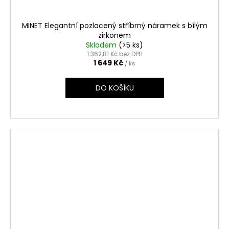
MINET Elegantní pozlacený stříbrný náramek s bílým
zirkonem
Skladem
(>5 ks)
1 362,81 Kč bez DPH
1 649 Kč
/ ks
DO KOŠÍKU