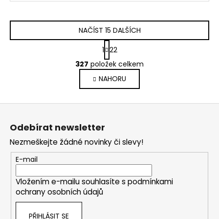
NAČÍST 15 DALŠÍCH
S
1
22
t
O
r
327
položek celkem
v
á
NAHORU
l
n
k
á
o
d
Z
v
a
á
á
c
Odebírat newsletter
n
p
í
í
Nezmeškejte žádné novinky či slevy!
p
a
r
t
E-mail
v
í
k
Vložením e-mailu souhlasíte s
podmínkami
y
ochrany osobních údajů
v
ý
PŘIHLÁSIT SE