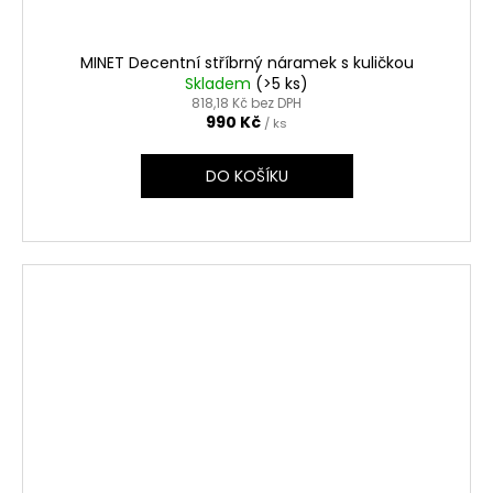
MINET Decentní stříbrný náramek s kuličkou
Skladem
(>5 ks)
818,18 Kč bez DPH
990 Kč
/ ks
DO KOŠÍKU