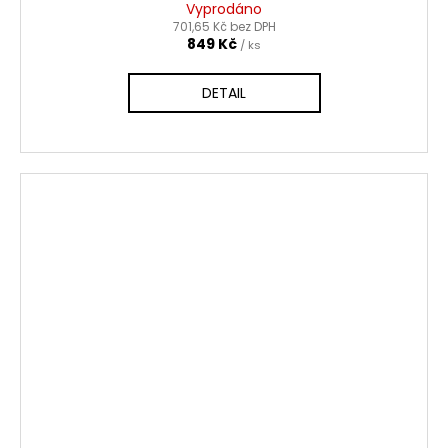
Vyprodáno
701,65 Kč bez DPH
849 Kč
/ ks
DETAIL