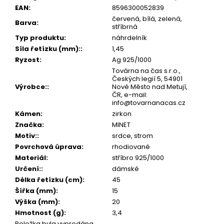
č
EAN
:
8596300052839
u
červená, bílá, zelená,
j
Barva
:
stříbrná
e
Typ produktu
:
náhrdelník
m
Síla řetízku (mm):
:
1,45
e
Ryzost
:
Ag 925/1000
Továrna na čas s.r.o.,
Českých legií 5, 54901
Výrobce:
:
Nové Město nad Metují,
ČR, e-mail:
info@tovarnanacas.cz
Kámen
:
zirkon
Značka
:
MINET
Motiv:
:
srdce, strom
Povrchová úprava
:
rhodiované
Materiál
:
stříbro 925/1000
Určení:
:
dámské
Délka řetízku (cm)
:
45
Šířka (mm)
:
15
Výška (mm)
:
20
Hmotnost (g)
:
3,4
Položka byla vyprodána…