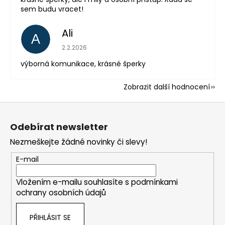
sem budu vracet!
Ali
A
Hodnocení obchodu je 5 z 5 hvězdiček.
2.2.2026
výborná komunikace, krásné šperky
Zobrazit další hodnocení
Z
á
Odebírat newsletter
p
Nezmeškejte žádné novinky či slevy!
a
t
E-mail
í
Vložením e-mailu souhlasíte s
podmínkami
ochrany osobních údajů
PŘIHLÁSIT SE