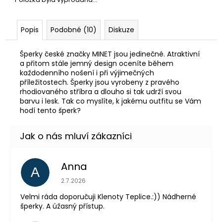
Popis
Podobné (10)
Diskuze
Šperky české značky MINET jsou jedinečné. Atraktivní
a přitom stále jemný design oceníte během
každodenního nošení i při výjimečných
příležitostech. Šperky jsou vyrobeny z pravého
rhodiovaného stříbra a dlouho si tak udrží svou
barvu i lesk. Tak co myslíte, k jakému outfitu se Vám
hodí tento šperk?
Anna
A
Hodnocení obchodu je 5 z 5 hvězdiček.
2.7.2026
Velmi ráda doporučuji Klenoty Teplice.:)) Nádherné
šperky. A úžasný přístup.