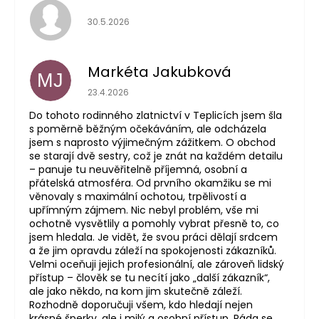
Hodnocení obchodu je 5 z 5 hvězdiček.
30.5.2026
Markéta Jakubková
MJ
Hodnocení obchodu je 5 z 5 hvězdiček.
23.4.2026
Do tohoto rodinného zlatnictví v Teplicích jsem šla
s poměrně běžným očekáváním, ale odcházela
jsem s naprosto výjimečným zážitkem. O obchod
se starají dvě sestry, což je znát na každém detailu
– panuje tu neuvěřitelně příjemná, osobní a
přátelská atmosféra. Od prvního okamžiku se mi
věnovaly s maximální ochotou, trpělivostí a
upřímným zájmem. Nic nebyl problém, vše mi
ochotně vysvětlily a pomohly vybrat přesně to, co
jsem hledala. Je vidět, že svou práci dělají srdcem
a že jim opravdu záleží na spokojenosti zákazníků.
Velmi oceňuji jejich profesionální, ale zároveň lidský
přístup – člověk se tu necítí jako „další zákazník“,
ale jako někdo, na kom jim skutečně záleží.
Rozhodně doporučuji všem, kdo hledají nejen
krásné šperky, ale i milý a osobní přístup. Ráda se