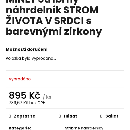
je
a
náhrdelník STROM
0,0
z
j
ŽIVOTA V SRDCI s
5
í
hvězdiček.
barevnými zirkony
t
?
Možnosti doručení
Položka byla vyprodána…
HLEDAT
Vyprodáno
D
895 Kč
/ ks
o
739,67 Kč bez DPH
p
Měrná
o
cena:
Zeptat se
Hlídat
Sdílet
r
u
Kategorie
:
Stříbrné náhrdelníky