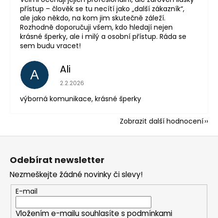
přístup – člověk se tu necítí jako „další zákazník“,
ale jako někdo, na kom jim skutečně záleží.
Rozhodně doporučuji všem, kdo hledají nejen
krásné šperky, ale i milý a osobní přístup. Ráda se
sem budu vracet!
Ali
A
Hodnocení obchodu je 5 z 5 hvězdiček.
2.2.2026
výborná komunikace, krásné šperky
Zobrazit další hodnocení
Z
á
Odebírat newsletter
p
Nezmeškejte žádné novinky či slevy!
a
t
E-mail
í
Vložením e-mailu souhlasíte s
podmínkami