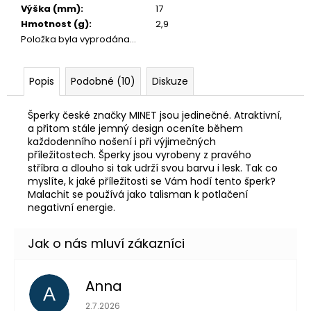
Výška (mm)
:
17
Hmotnost (g)
:
2,9
Položka byla vyprodána…
Popis
Podobné (10)
Diskuze
Šperky české značky MINET jsou jedinečné. Atraktivní,
a přitom stále jemný design oceníte během
každodenního nošení i při výjimečných
příležitostech. Šperky jsou vyrobeny z pravého
stříbra a dlouho si tak udrží svou barvu i lesk. Tak co
myslíte, k jaké příležitosti se Vám hodí tento šperk?
Malachit se používá jako talisman k potlačení
negativní energie.
Anna
A
Hodnocení obchodu je 5 z 5 hvězdiček.
2.7.2026