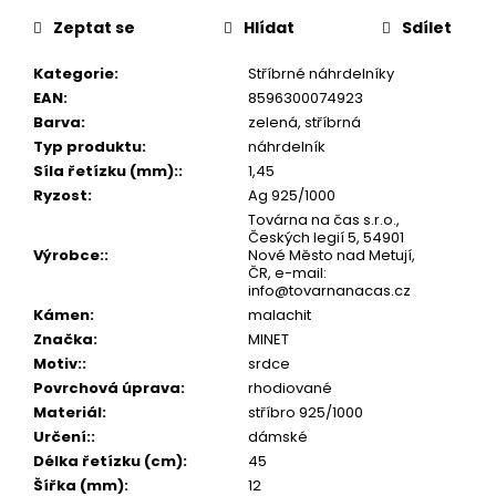
č
cena:
u
Zeptat se
Hlídat
Sdílet
j
e
Kategorie
:
Stříbrné náhrdelníky
m
EAN
:
8596300074923
e
Barva
:
zelená, stříbrná
Typ produktu
:
náhrdelník
Síla řetízku (mm):
:
1,45
Ryzost
:
Ag 925/1000
Továrna na čas s.r.o.,
Českých legií 5, 54901
Výrobce:
:
Nové Město nad Metují,
ČR, e-mail:
info@tovarnanacas.cz
Kámen
:
malachit
Značka
:
MINET
Motiv:
:
srdce
Povrchová úprava
:
rhodiované
Materiál
:
stříbro 925/1000
Určení:
:
dámské
Délka řetízku (cm)
:
45
Šířka (mm)
:
12