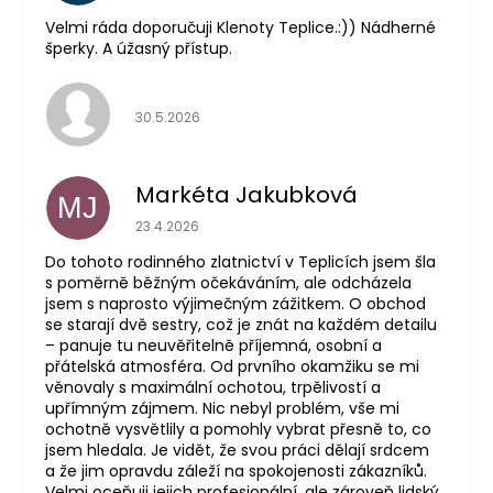
Velmi ráda doporučuji Klenoty Teplice.:)) Nádherné
šperky. A úžasný přístup.
Hodnocení obchodu je 5 z 5 hvězdiček.
30.5.2026
Markéta Jakubková
MJ
Hodnocení obchodu je 5 z 5 hvězdiček.
23.4.2026
Do tohoto rodinného zlatnictví v Teplicích jsem šla
s poměrně běžným očekáváním, ale odcházela
jsem s naprosto výjimečným zážitkem. O obchod
se starají dvě sestry, což je znát na každém detailu
– panuje tu neuvěřitelně příjemná, osobní a
přátelská atmosféra. Od prvního okamžiku se mi
věnovaly s maximální ochotou, trpělivostí a
upřímným zájmem. Nic nebyl problém, vše mi
ochotně vysvětlily a pomohly vybrat přesně to, co
jsem hledala. Je vidět, že svou práci dělají srdcem
a že jim opravdu záleží na spokojenosti zákazníků.
Velmi oceňuji jejich profesionální, ale zároveň lidský