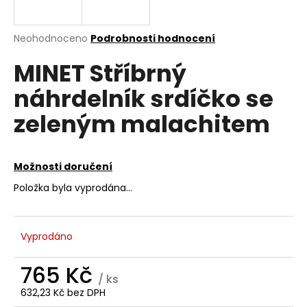
a
j
Průměrné
Neohodnoceno
Podrobnosti hodnocení
í
hodnocení
MINET Stříbrný
produktu
t
je
?
náhrdelník srdíčko se
0,0
z
zeleným malachitem
5
hvězdiček.
HLEDAT
Možnosti doručení
Položka byla vyprodána…
D
o
Vyprodáno
p
o
765 Kč
r
/ ks
u
632,23 Kč bez DPH
Měrná