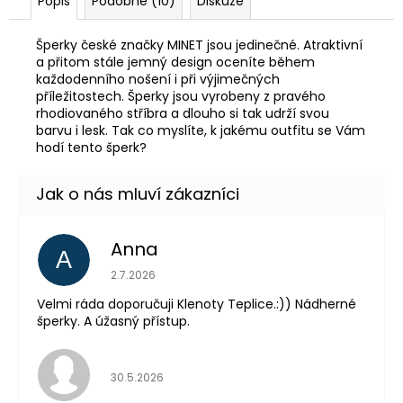
Popis
Podobné (10)
Diskuze
Šperky české značky MINET jsou jedinečné. Atraktivní
a přitom stále jemný design oceníte během
každodenního nošení i při výjimečných
příležitostech. Šperky jsou vyrobeny z pravého
rhodiovaného stříbra a dlouho si tak udrží svou
barvu i lesk. Tak co myslíte, k jakému outfitu se Vám
hodí tento šperk?
Anna
A
Hodnocení obchodu je 5 z 5 hvězdiček.
2.7.2026
Velmi ráda doporučuji Klenoty Teplice.:)) Nádherné
šperky. A úžasný přístup.
Hodnocení obchodu je 5 z 5 hvězdiček.
30.5.2026