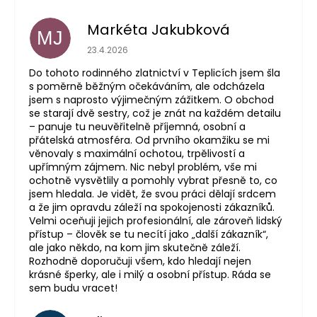
Markéta Jakubková
MJ
Hodnocení obchodu je 5 z 5 hvězdiček.
23.4.2026
Do tohoto rodinného zlatnictví v Teplicích jsem šla
s poměrně běžným očekáváním, ale odcházela
jsem s naprosto výjimečným zážitkem. O obchod
se starají dvě sestry, což je znát na každém detailu
– panuje tu neuvěřitelně příjemná, osobní a
přátelská atmosféra. Od prvního okamžiku se mi
věnovaly s maximální ochotou, trpělivostí a
upřímným zájmem. Nic nebyl problém, vše mi
ochotně vysvětlily a pomohly vybrat přesně to, co
jsem hledala. Je vidět, že svou práci dělají srdcem
a že jim opravdu záleží na spokojenosti zákazníků.
Velmi oceňuji jejich profesionální, ale zároveň lidský
přístup – člověk se tu necítí jako „další zákazník“,
ale jako někdo, na kom jim skutečně záleží.
Rozhodně doporučuji všem, kdo hledají nejen
krásné šperky, ale i milý a osobní přístup. Ráda se
sem budu vracet!