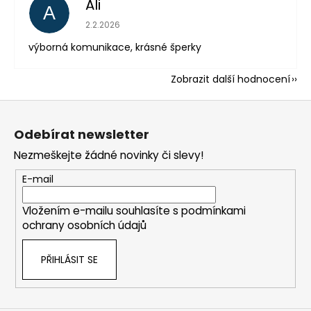
Ali
A
Hodnocení obchodu je 5 z 5 hvězdiček.
2.2.2026
výborná komunikace, krásné šperky
Zobrazit další hodnocení
Z
á
Odebírat newsletter
p
Nezmeškejte žádné novinky či slevy!
a
t
E-mail
í
Vložením e-mailu souhlasíte s
podmínkami
ochrany osobních údajů
PŘIHLÁSIT SE