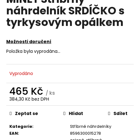
je
a
náhrdelník SRDÍČKO s
0,0
z
j
tyrkysovým opálkem
5
í
hvězdiček.
t
?
Možnosti doručení
Položka byla vyprodána…
HLEDAT
Vyprodáno
465 Kč
/ ks
D
384,30 Kč bez DPH
Měrná
o
cena:
p
Zeptat se
Hlídat
Sdílet
o
r
Kategorie
:
Stříbrné náhrdelníky
u
EAN
:
8596300015278