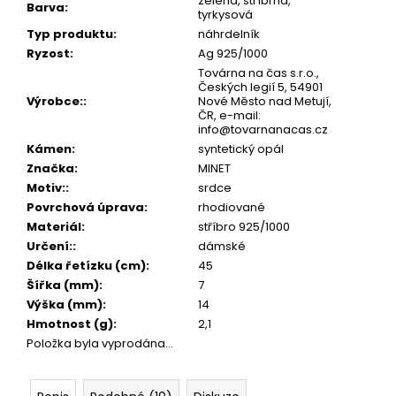
č
zelená, stříbrná,
Barva
:
tyrkysová
u
Typ produktu
:
náhrdelník
j
Ryzost
:
Ag 925/1000
e
Továrna na čas s.r.o.,
m
Českých legií 5, 54901
e
Výrobce:
:
Nové Město nad Metují,
ČR, e-mail:
info@tovarnanacas.cz
Kámen
:
syntetický opál
Značka
:
MINET
Motiv:
:
srdce
Povrchová úprava
:
rhodiované
Materiál
:
stříbro 925/1000
Určení:
:
dámské
Délka řetízku (cm)
:
45
Šířka (mm)
:
7
Výška (mm)
:
14
Hmotnost (g)
:
2,1
Položka byla vyprodána…