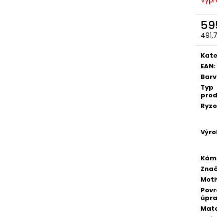
59
491,
Měr
cena
Kate
EAN
:
Bar
Typ
prod
Ryzo
Výro
Kám
Zna
Moti
Pov
úpr
Mate