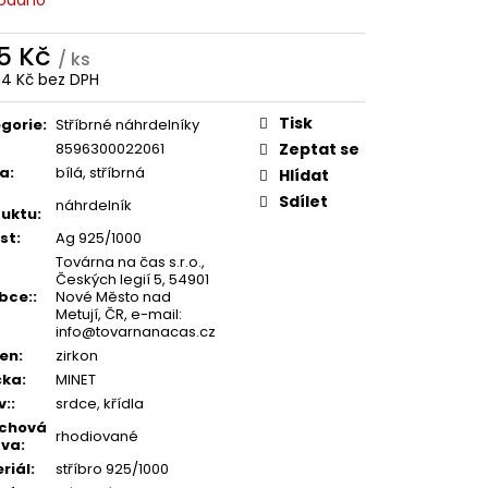
5 Kč
/ ks
74 Kč bez DPH
ná
:
Tisk
gorie
:
Stříbrné náhrdelníky
8596300022061
Zeptat se
va
:
bílá, stříbrná
Hlídat
Sdílet
náhrdelník
uktu
:
st
:
Ag 925/1000
Továrna na čas s.r.o.,
Českých legií 5, 54901
bce:
:
Nové Město nad
Metují, ČR, e-mail:
info@tovarnanacas.cz
en
:
zirkon
čka
:
MINET
v:
:
srdce, křídla
rchová
rhodiované
ava
:
riál
:
stříbro 925/1000