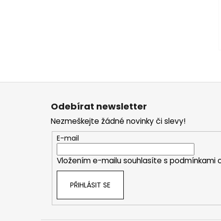
Z
á
Odebírat newsletter
p
Nezmeškejte žádné novinky či slevy!
a
t
E-mail
í
Vložením e-mailu souhlasíte s
podmínkami o
PŘIHLÁSIT SE