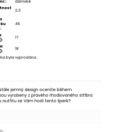
ní:
:
dámské
tnost
2,3
a
zku
45
)
:
a
17
)
:
ka
18
)
:
žka byla vyprodána…
m stále jemný design oceníte během
 jsou vyrobeny z pravého rhodiovaného stříbra
mu outfitu se Vám hodí tento šperk?