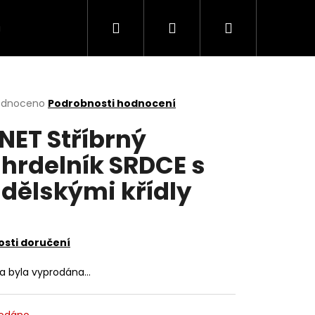
Hledat
Přihlášení
Nákupní
VÍCE
košík
rné
odnoceno
Podrobnosti hodnocení
cení
NET Stříbrný
ktu
hrdelník SRDCE s
dělskými křídly
ček.
sti doručení
ka byla vyprodána…
odáno