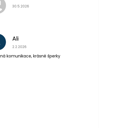
Hodnocení obchodu je 5 z 5 hvězdiček.
30.5.2026
Ali
A
Hodnocení obchodu je 5 z 5 hvězdiček.
2.2.2026
ná komunikace, krásné šperky