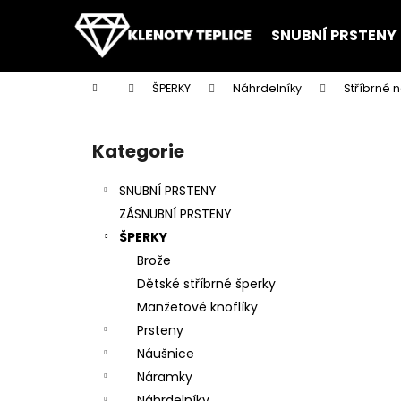
K
Přejít
na
o
SNUBNÍ PRSTENY
obsah
Zpět
Zpět
š
do
do
í
Domů
ŠPERKY
Náhrdelníky
Stříbrné 
k
obchodu
obchodu
P
o
Kategorie
Přeskočit
s
kategorie
t
SNUBNÍ PRSTENY
r
ZÁSNUBNÍ PRSTENY
a
ŠPERKY
n
Brože
n
Dětské stříbrné šperky
í
Manžetové knoflíky
p
Prsteny
a
Náušnice
n
Náramky
e
Náhrdelníky