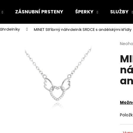
ZÁSNUBNÍ PRSTENY
ŠPERKY
SLUŽBY
náhrdelníky
MINET Stříbrný náhrdelník SRDCE s andělskými křídly
Co potřebujete najít?
Průmě
Neoh
hodno
MI
produ
HLEDAT
je
ná
0,0
z
an
5
Doporučujeme
hvězdi
Možno
Polož
Vypr