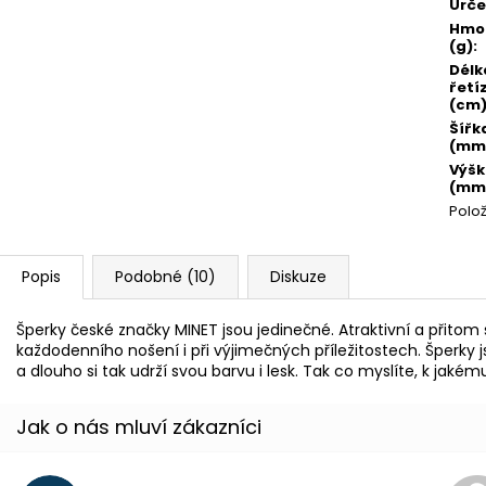
Urče
Hmo
(g)
:
Délk
řetí
(cm
Šířk
(mm
Výš
(mm
Polo
Popis
Podobné (10)
Diskuze
Šperky české značky MINET jsou jedinečné. Atraktivní a přito
každodenního nošení i při výjimečných příležitostech. Šperky
a dlouho si tak udrží svou barvu i lesk. Tak co myslíte, k jaké