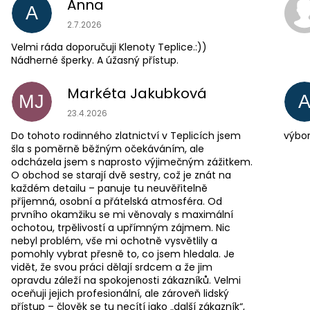
Anna
A
Hodnocení obchodu je 5 z 5 hvězdiček.
2.7.2026
Velmi ráda doporučuji Klenoty Teplice.:))
Nádherné šperky. A úžasný přístup.
Markéta Jakubková
MJ
Hodnocení obchodu je 5 z 5 hvězdiček.
23.4.2026
Do tohoto rodinného zlatnictví v Teplicích jsem
výbor
šla s poměrně běžným očekáváním, ale
odcházela jsem s naprosto výjimečným zážitkem.
O obchod se starají dvě sestry, což je znát na
každém detailu – panuje tu neuvěřitelně
příjemná, osobní a přátelská atmosféra. Od
prvního okamžiku se mi věnovaly s maximální
ochotou, trpělivostí a upřímným zájmem. Nic
nebyl problém, vše mi ochotně vysvětlily a
pomohly vybrat přesně to, co jsem hledala. Je
vidět, že svou práci dělají srdcem a že jim
opravdu záleží na spokojenosti zákazníků. Velmi
oceňuji jejich profesionální, ale zároveň lidský
přístup – člověk se tu necítí jako „další zákazník“,