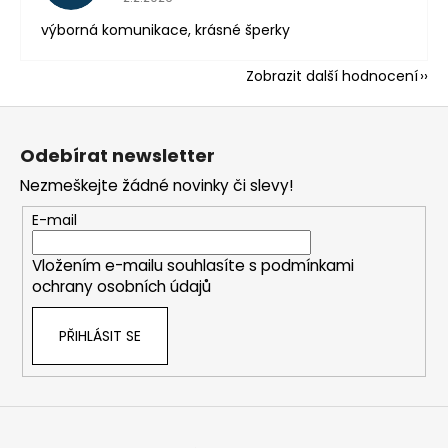
výborná komunikace, krásné šperky
Zobrazit další hodnocení
Z
á
Odebírat newsletter
p
Nezmeškejte žádné novinky či slevy!
a
t
E-mail
í
Vložením e-mailu souhlasíte s
podmínkami
ochrany osobních údajů
PŘIHLÁSIT SE