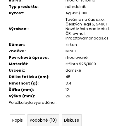
č
Barva
:
modrá, stříbrná
u
Typ produktu
:
náhrdelník
j
Ryzost
:
Ag 925/1000
e
Továrna na čas s.r.o.,
Českých legií 5, 54901
m
Výrobce:
:
Nové Město nad Metují,
e
ČR, e-mail:
info@tovarnanacas.cz
Kámen
:
zirkon
Značka
:
MINET
Povrchová úprava
:
rhodiované
Materiál
:
stříbro 925/1000
Určení:
:
dámské
Délka řetízku (cm)
:
45
Hmotnost (g)
:
3,4
Šířka (mm)
:
12
Výška (mm)
:
26
Položka byla vyprodána…
Popis
Podobné (10)
Diskuze