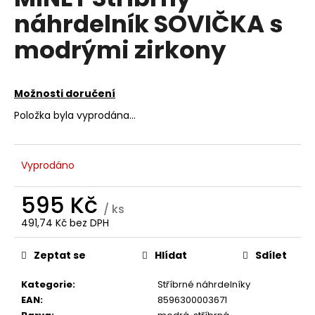
je
a
náhrdelník SOVIČKA s
0,0
z
j
modrými zirkony
5
í
hvězdiček.
t
?
Možnosti doručení
Položka byla vyprodána…
HLEDAT
Vyprodáno
595 Kč
/ ks
D
491,74 Kč bez DPH
Měrná
o
cena:
p
Zeptat se
Hlídat
Sdílet
o
r
Kategorie
:
Stříbrné náhrdelníky
u
EAN
:
8596300003671