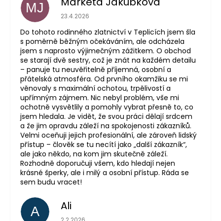
Markéta Jakubková
MJ
Hodnocení obchodu je 5 z 5 hvězdiček.
23.4.2026
Do tohoto rodinného zlatnictví v Teplicích jsem šla
s poměrně běžným očekáváním, ale odcházela
jsem s naprosto výjimečným zážitkem. O obchod
se starají dvě sestry, což je znát na každém detailu
– panuje tu neuvěřitelně příjemná, osobní a
přátelská atmosféra. Od prvního okamžiku se mi
věnovaly s maximální ochotou, trpělivostí a
upřímným zájmem. Nic nebyl problém, vše mi
ochotně vysvětlily a pomohly vybrat přesně to, co
jsem hledala. Je vidět, že svou práci dělají srdcem
a že jim opravdu záleží na spokojenosti zákazníků.
Velmi oceňuji jejich profesionální, ale zároveň lidský
přístup – člověk se tu necítí jako „další zákazník“,
ale jako někdo, na kom jim skutečně záleží.
Rozhodně doporučuji všem, kdo hledají nejen
krásné šperky, ale i milý a osobní přístup. Ráda se
sem budu vracet!
Ali
A
Hodnocení obchodu je 5 z 5 hvězdiček.
2.2.2026