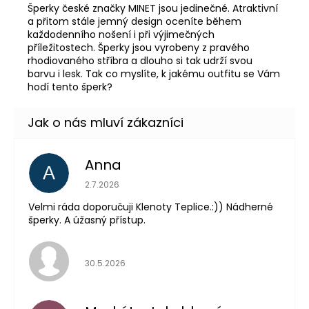
Šperky české značky MINET jsou jedinečné. Atraktivní
a přitom stále jemný design oceníte během
každodenního nošení i při výjimečných
příležitostech. Šperky jsou vyrobeny z pravého
rhodiovaného stříbra a dlouho si tak udrží svou
barvu i lesk. Tak co myslíte, k jakému outfitu se Vám
hodí tento šperk?
Anna
A
Hodnocení obchodu je 5 z 5 hvězdiček.
2.7.2026
Velmi ráda doporučuji Klenoty Teplice.:)) Nádherné
šperky. A úžasný přístup.
Hodnocení obchodu je 5 z 5 hvězdiček.
30.5.2026