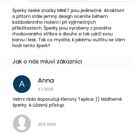
Šperky české značky MINET jsou jedinečné. Atraktivní
a přitom stále jemný design oceníte během
každodenního nošení i při výjimečných
příležitostech. Šperky jsou vyrobeny z pravého
rhodiovaného stříbra a dlouho si tak udrží svou
barvu i lesk. Tak co myslíte, k jakému outfitu se Vám
hodí tento šperk?
Anna
A
Hodnocení obchodu je 5 z 5 hvězdiček.
2.7.2026
Velmi ráda doporučuji Klenoty Teplice.:)) Nádherné
šperky. A úžasný přístup.
Hodnocení obchodu je 5 z 5 hvězdiček.
30.5.2026