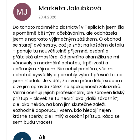
Markéta Jakubková
MJ
Hodnocení obchodu je 5 z 5 hvězdiček.
23.4.2026
Do tohoto rodinného zlatnictví v Teplicích jsem šla
s poměrně běžným očekáváním, ale odcházela
jsem s naprosto výjimečným zážitkem. O obchod
se starají dvě sestry, což je znát na každém detailu
– panuje tu neuvěřitelně příjemná, osobní a
přátelská atmosféra. Od prvního okamžiku se mi
věnovaly s maximální ochotou, trpělivostí a
upřímným zájmem. Nic nebyl problém, vše mi
ochotně vysvětlily a pomohly vybrat přesně to, co
jsem hledala. Je vidět, že svou práci dělají srdcem
a že jim opravdu záleží na spokojenosti zákazníků.
Velmi oceňuji jejich profesionální, ale zároveň lidský
přístup – člověk se tu necítí jako „další zákazník“,
ale jako někdo, na kom jim skutečně záleží.
Rozhodně doporučuji všem, kdo hledají nejen
krásné šperky, ale i milý a osobní přístup. Ráda se
sem budu vracet!
Ali