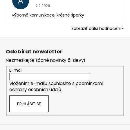
A
Hodnocení obchodu je 5 z 5 hvězdiček.
2.2.2026
výborná komunikace, krásné šperky
Zobrazit další hodnocení
Z
á
Odebírat newsletter
p
Nezmeškejte žádné novinky či slevy!
a
t
E-mail
í
Vložením e-mailu souhlasíte s
podmínkami
ochrany osobních údajů
PŘIHLÁSIT SE