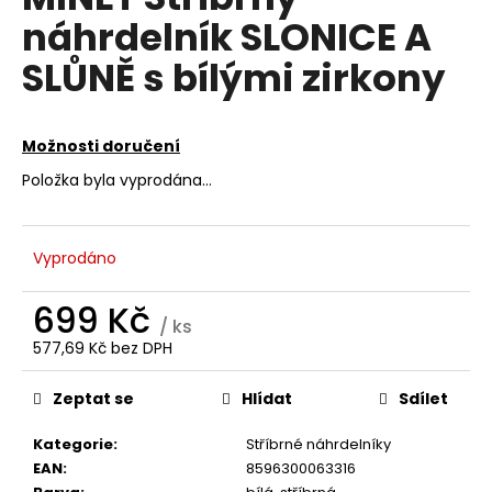
je
a
náhrdelník SLONICE A
0,0
z
j
SLŮNĚ s bílými zirkony
5
í
hvězdiček.
t
?
Možnosti doručení
Položka byla vyprodána…
HLEDAT
Vyprodáno
699 Kč
/ ks
D
577,69 Kč bez DPH
Měrná
o
cena:
p
Zeptat se
Hlídat
Sdílet
o
r
Kategorie
:
Stříbrné náhrdelníky
u
EAN
:
8596300063316