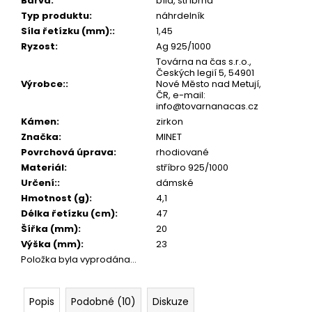
č
Barva
:
bílá, stříbrná
u
Typ produktu
:
náhrdelník
j
Síla řetízku (mm):
:
1,45
e
Ryzost
:
Ag 925/1000
m
Továrna na čas s.r.o.,
Českých legií 5, 54901
e
Výrobce:
:
Nové Město nad Metují,
ČR, e-mail:
info@tovarnanacas.cz
Kámen
:
zirkon
Značka
:
MINET
Povrchová úprava
:
rhodiované
Materiál
:
stříbro 925/1000
Určení:
:
dámské
Hmotnost (g)
:
4,1
Délka řetízku (cm)
:
47
Šířka (mm)
:
20
Výška (mm)
:
23
Položka byla vyprodána…
Popis
Podobné (10)
Diskuze