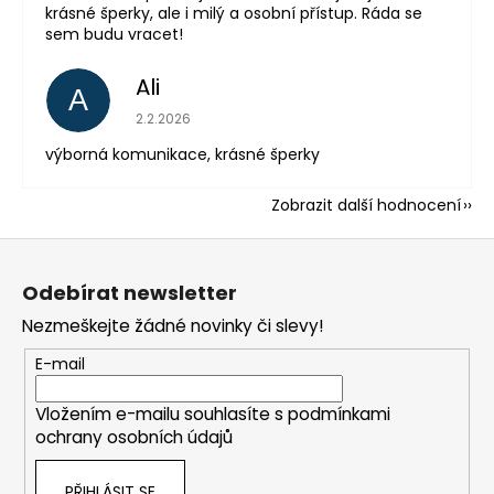
krásné šperky, ale i milý a osobní přístup. Ráda se
sem budu vracet!
Ali
A
Hodnocení obchodu je 5 z 5 hvězdiček.
2.2.2026
výborná komunikace, krásné šperky
Zobrazit další hodnocení
Z
á
Odebírat newsletter
p
Nezmeškejte žádné novinky či slevy!
a
t
E-mail
í
Vložením e-mailu souhlasíte s
podmínkami
ochrany osobních údajů
PŘIHLÁSIT SE