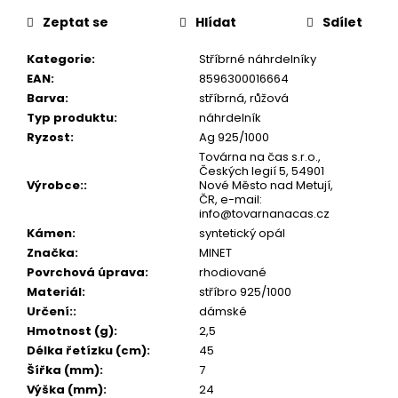
č
cena:
u
Zeptat se
Hlídat
Sdílet
j
e
Kategorie
:
Stříbrné náhrdelníky
m
EAN
:
8596300016664
e
Barva
:
stříbrná, růžová
Typ produktu
:
náhrdelník
Ryzost
:
Ag 925/1000
Továrna na čas s.r.o.,
Českých legií 5, 54901
Výrobce:
:
Nové Město nad Metují,
ČR, e-mail:
info@tovarnanacas.cz
Kámen
:
syntetický opál
Značka
:
MINET
Povrchová úprava
:
rhodiované
Materiál
:
stříbro 925/1000
Určení:
:
dámské
Hmotnost (g)
:
2,5
Délka řetízku (cm)
:
45
Šířka (mm)
:
7
Výška (mm)
:
24