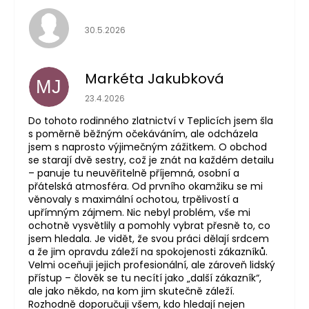
Hodnocení obchodu je 5 z 5 hvězdiček.
30.5.2026
Markéta Jakubková
MJ
Hodnocení obchodu je 5 z 5 hvězdiček.
23.4.2026
Do tohoto rodinného zlatnictví v Teplicích jsem šla
s poměrně běžným očekáváním, ale odcházela
jsem s naprosto výjimečným zážitkem. O obchod
se starají dvě sestry, což je znát na každém detailu
– panuje tu neuvěřitelně příjemná, osobní a
přátelská atmosféra. Od prvního okamžiku se mi
věnovaly s maximální ochotou, trpělivostí a
upřímným zájmem. Nic nebyl problém, vše mi
ochotně vysvětlily a pomohly vybrat přesně to, co
jsem hledala. Je vidět, že svou práci dělají srdcem
a že jim opravdu záleží na spokojenosti zákazníků.
Velmi oceňuji jejich profesionální, ale zároveň lidský
přístup – člověk se tu necítí jako „další zákazník“,
ale jako někdo, na kom jim skutečně záleží.
Rozhodně doporučuji všem, kdo hledají nejen