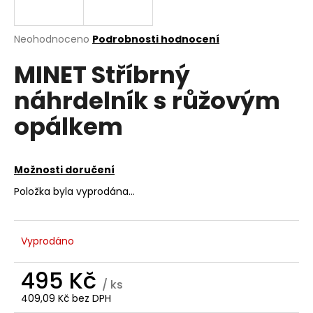
a
j
Průměrné
Neohodnoceno
Podrobnosti hodnocení
í
hodnocení
MINET Stříbrný
produktu
t
je
?
náhrdelník s růžovým
0,0
z
opálkem
5
hvězdiček.
HLEDAT
Možnosti doručení
Položka byla vyprodána…
D
o
Vyprodáno
p
o
495 Kč
r
/ ks
u
409,09 Kč bez DPH
Měrná