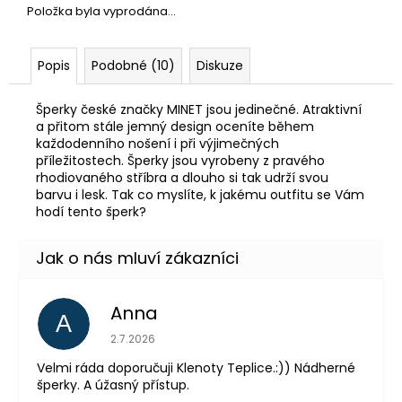
Položka byla vyprodána…
Popis
Podobné (10)
Diskuze
Šperky české značky MINET jsou jedinečné. Atraktivní
a přitom stále jemný design oceníte během
každodenního nošení i při výjimečných
příležitostech. Šperky jsou vyrobeny z pravého
rhodiovaného stříbra a dlouho si tak udrží svou
barvu i lesk. Tak co myslíte, k jakému outfitu se Vám
hodí tento šperk?
Anna
A
Hodnocení obchodu je 5 z 5 hvězdiček.
2.7.2026
Velmi ráda doporučuji Klenoty Teplice.:)) Nádherné
šperky. A úžasný přístup.