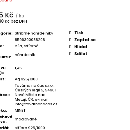
5 Kč
/ ks
38 Kč bez DPH
ná
:
Tisk
gorie
:
Stříbrné náhrdelníky
8596300038208
Zeptat se
va
:
bílá, stříbrná
Hlídat
Sdílet
náhrdelník
uktu
:
zku
1,45
):
:
st
:
Ag 925/1000
Továrna na čas s.r.o.,
Českých legií 5, 54901
bce:
:
Nové Město nad
Metují, ČR, e-mail:
info@tovarnanacas.cz
čka
:
MINET
rchová
rhodiované
ava
:
riál
:
stříbro 925/1000