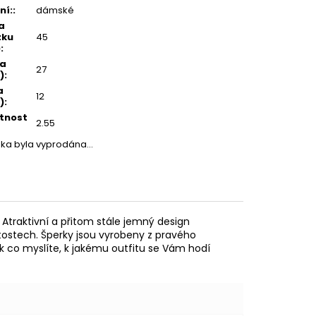
ní:
:
dámské
a
zku
45
)
:
ka
27
)
:
a
12
)
:
tnost
2.55
žka byla vyprodána…
 Atraktivní a přitom stále jemný design
tostech. Šperky jsou vyrobeny z pravého
Tak co myslíte, k jakému outfitu se Vám hodí