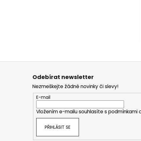
Z
á
Odebírat newsletter
p
Nezmeškejte žádné novinky či slevy!
a
t
E-mail
í
Vložením e-mailu souhlasíte s
podmínkami o
PŘIHLÁSIT SE