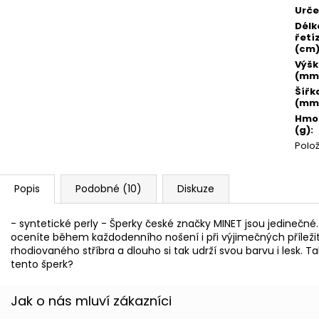
Urče
Délk
řetí
(cm
Výš
(mm
Šířk
(mm
Hmo
(g)
:
Polo
Popis
Podobné (10)
Diskuze
- syntetické perly - Šperky české značky MINET jsou jedinečné.
oceníte během každodenního nošení i při výjimečných příleži
rhodiovaného stříbra a dlouho si tak udrží svou barvu i lesk. 
tento šperk?