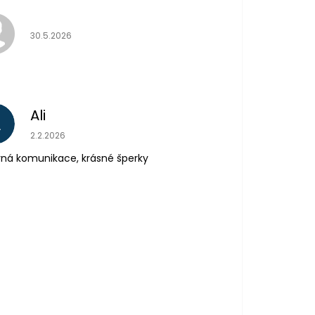
Hodnocení obchodu je 5 z 5 hvězdiček.
30.5.2026
Ali
A
Hodnocení obchodu je 5 z 5 hvězdiček.
2.2.2026
ná komunikace, krásné šperky