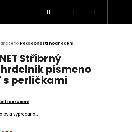
Hledat
Přihlášení
Nákupní
VÍCE
košík
rné
odnoceno
Podrobnosti hodnocení
cení
NET Stříbrný
ktu
hrdelník písmeno
" s perličkami
ček.
sti doručení
ka byla vyprodána…
odáno