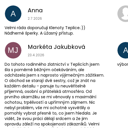
Anna
A
Hodnocení obchodu je 5 z 5 hvězdiček.
2.7.2026
Velmi ráda doporučuji Klenoty Teplice.:))
Nádherné šperky. A úžasný přístup.
Markéta Jakubková
MJ
Hodnocení obchodu je 5 z 5 hvězdiček.
23.4.2026
Do tohoto rodinného zlatnictví v Teplicích jsem
výbor
šla s poměrně běžným očekáváním, ale
odcházela jsem s naprosto výjimečným zážitkem.
O obchod se starají dvě sestry, což je znát na
každém detailu – panuje tu neuvěřitelně
příjemná, osobní a přátelská atmosféra. Od
prvního okamžiku se mi věnovaly s maximální
ochotou, trpělivostí a upřímným zájmem. Nic
nebyl problém, vše mi ochotně vysvětlily a
pomohly vybrat přesně to, co jsem hledala. Je
vidět, že svou práci dělají srdcem a že jim
opravdu záleží na spokojenosti zákazníků. Velmi