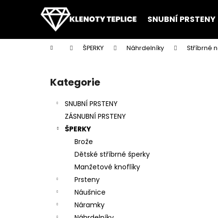
K
Přejít
na
o
SNUBNÍ PRSTENY
obsah
Zpět
Zpět
š
do
do
í
Domů
ŠPERKY
Náhrdelníky
Stříbrné 
k
obchodu
obchodu
P
o
Kategorie
Přeskočit
s
kategorie
t
SNUBNÍ PRSTENY
r
ZÁSNUBNÍ PRSTENY
a
ŠPERKY
n
Brože
n
Dětské stříbrné šperky
í
Manžetové knoflíky
p
Prsteny
a
Náušnice
n
Náramky
e
Náhrdelníky