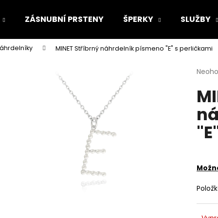
ZÁSNUBNÍ PRSTENY
ŠPERKY
SLUŽBY
náhrdelníky
MINET Stříbrný náhrdelník písmeno "E" s perličkami
Co potřebujete najít?
Průmě
Neoh
hodno
MI
produ
HLEDAT
je
ná
0,0
z
"E
5
Doporučujeme
hvězdi
Možno
Polož
Vypr