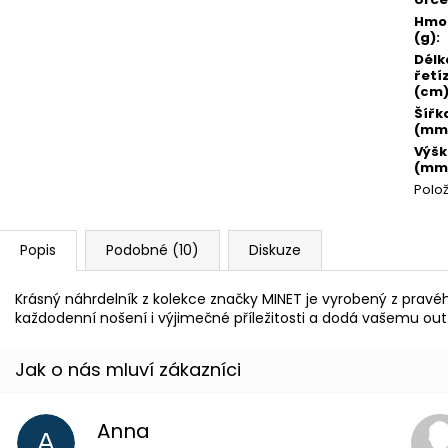
Hmo
(g)
:
Délk
řetí
(cm
Šířk
(mm
Výš
(mm
Polo
Popis
Podobné (10)
Diskuze
Krásný náhrdelník z kolekce značky MINET je vyrobený z pravéh
každodenní nošení i výjimečné příležitosti a dodá vašemu outf
Anna
A