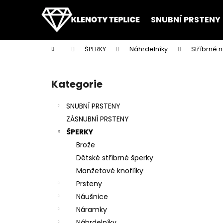
K
Přejít
na
o
SNUBNÍ PRSTENY
obsah
Zpět
Zpět
š
do
do
í
Domů
ŠPERKY
Náhrdelníky
Stříbrné 
k
obchodu
obchodu
P
o
Kategorie
Přeskočit
s
kategorie
t
SNUBNÍ PRSTENY
r
ZÁSNUBNÍ PRSTENY
a
ŠPERKY
n
Brože
n
Dětské stříbrné šperky
í
Manžetové knoflíky
p
Prsteny
a
Náušnice
n
Náramky
e
Náhrdelníky