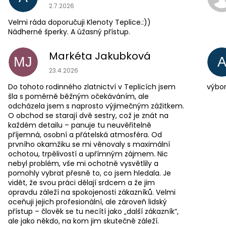
Hodnocení obchodu je 5 z 5 hvězdiček.
2.7.2026
Velmi ráda doporučuji Klenoty Teplice.:))
Nádherné šperky. A úžasný přístup.
Markéta Jakubková
MJ
Hodnocení obchodu je 5 z 5 hvězdiček.
23.4.2026
Do tohoto rodinného zlatnictví v Teplicích jsem
výbor
šla s poměrně běžným očekáváním, ale
odcházela jsem s naprosto výjimečným zážitkem.
O obchod se starají dvě sestry, což je znát na
každém detailu – panuje tu neuvěřitelně
příjemná, osobní a přátelská atmosféra. Od
prvního okamžiku se mi věnovaly s maximální
ochotou, trpělivostí a upřímným zájmem. Nic
nebyl problém, vše mi ochotně vysvětlily a
pomohly vybrat přesně to, co jsem hledala. Je
vidět, že svou práci dělají srdcem a že jim
opravdu záleží na spokojenosti zákazníků. Velmi
oceňuji jejich profesionální, ale zároveň lidský
přístup – člověk se tu necítí jako „další zákazník“,
ale jako někdo, na kom jim skutečně záleží.