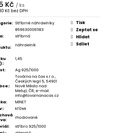
5 Kč
/ ks
30 Kč bez DPH
ná
:
Tisk
gorie
:
Stříbrné náhrdelníky
8596300061183
Zeptat se
va
:
stříbrná
Hlídat
Sdílet
náhrdelník
uktu
:
zku
1,45
):
:
st
:
Ag 925/1000
Továrna na čas s.r.o.,
Českých legií 5, 54901
bce:
:
Nové Město nad
Metují, ČR, e-mail:
info@tovarnanacas.cz
čka
:
MINET
v:
:
křížek
rchová
rhodiované
ava
:
riál
:
stříbro 925/1000
ní:
:
dámské