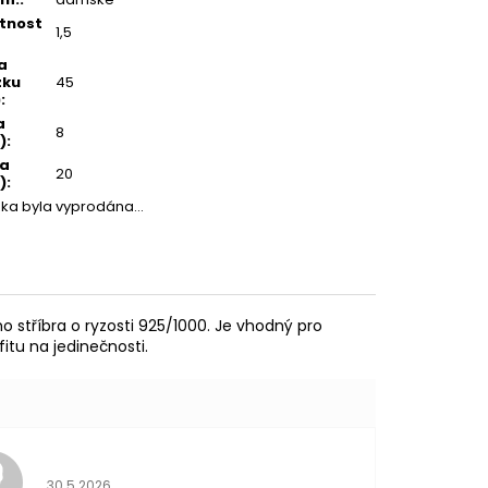
tnost
1,5
a
zku
45
)
:
a
8
)
:
ka
20
)
:
žka byla vyprodána…
o stříbra o ryzosti 925/1000. Je vhodný pro
itu na jedinečnosti.
Hodnocení obchodu je 5 z 5 hvězdiček.
30.5.2026