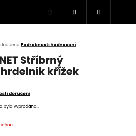
Hledat
Přihlášení
Nákupní
VÍCE
košík
rné
odnoceno
Podrobnosti hodnocení
cení
NET Stříbrný
ktu
hrdelník křížek
ček.
sti doručení
ka byla vyprodána…
odáno