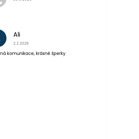
Ali
A
Hodnocení obchodu je 5 z 5 hvězdiček.
2.2.2026
ná komunikace, krásné šperky