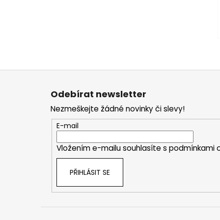
Z
á
Odebírat newsletter
p
Nezmeškejte žádné novinky či slevy!
a
t
E-mail
í
Vložením e-mailu souhlasíte s
podmínkami o
PŘIHLÁSIT SE