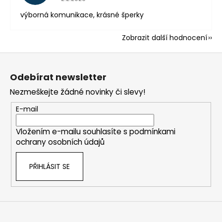
výborná komunikace, krásné šperky
Zobrazit další hodnocení
Z
á
Odebírat newsletter
p
Nezmeškejte žádné novinky či slevy!
a
t
E-mail
í
Vložením e-mailu souhlasíte s
podmínkami
ochrany osobních údajů
PŘIHLÁSIT SE