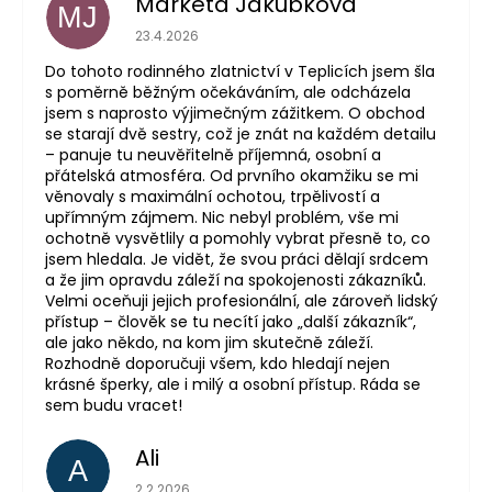
Markéta Jakubková
MJ
Hodnocení obchodu je 5 z 5 hvězdiček.
23.4.2026
Do tohoto rodinného zlatnictví v Teplicích jsem šla
s poměrně běžným očekáváním, ale odcházela
jsem s naprosto výjimečným zážitkem. O obchod
se starají dvě sestry, což je znát na každém detailu
– panuje tu neuvěřitelně příjemná, osobní a
přátelská atmosféra. Od prvního okamžiku se mi
věnovaly s maximální ochotou, trpělivostí a
upřímným zájmem. Nic nebyl problém, vše mi
ochotně vysvětlily a pomohly vybrat přesně to, co
jsem hledala. Je vidět, že svou práci dělají srdcem
a že jim opravdu záleží na spokojenosti zákazníků.
Velmi oceňuji jejich profesionální, ale zároveň lidský
přístup – člověk se tu necítí jako „další zákazník“,
ale jako někdo, na kom jim skutečně záleží.
Rozhodně doporučuji všem, kdo hledají nejen
krásné šperky, ale i milý a osobní přístup. Ráda se
sem budu vracet!
Ali
A
Hodnocení obchodu je 5 z 5 hvězdiček.
2.2.2026