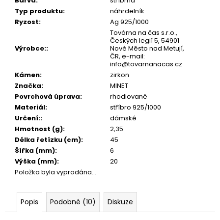
č
Barva
:
stříbrná
u
Typ produktu
:
náhrdelník
j
Ryzost
:
Ag 925/1000
e
Továrna na čas s.r.o.,
Českých legií 5, 54901
m
Výrobce:
:
Nové Město nad Metují,
e
ČR, e-mail:
info@tovarnanacas.cz
Kámen
:
zirkon
Značka
:
MINET
Povrchová úprava
:
rhodiované
Materiál
:
stříbro 925/1000
Určení:
:
dámské
Hmotnost (g)
:
2,35
Délka řetízku (cm)
:
45
Šířka (mm)
:
6
Výška (mm)
:
20
Položka byla vyprodána…
Popis
Podobné (10)
Diskuze