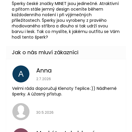
Šperky české značky MINET jsou jedinečné. Atraktivní
a přitom stále jemný design oceníte během
každodenního nošení i při výjimečných
příležitostech. Šperky jsou vyrobeny z pravého
rhodiovaného stříbra a dlouho si tak udrží svou
barvu i lesk. Tak co myslíte, k jakému outfitu se Vám
hodí tento šperk?
Anna
A
Hodnocení obchodu je 5 z 5 hvězdiček.
2.7.2026
Velmi ráda doporučuji Klenoty Teplice.:)) Nádherné
šperky. A úžasný přístup.
Hodnocení obchodu je 5 z 5 hvězdiček.
30.5.2026