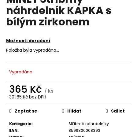
je
a
náhrdelník KAPKA s
0,0
z
j
bílým zirkonem
5
í
hvězdiček.
t
?
Možnosti doručení
Položka byla vyprodána…
HLEDAT
Vyprodáno
365 Kč
/ ks
D
301,65 Kč bez DPH
Měrná
o
cena:
p
Zeptat se
Hlídat
Sdílet
o
r
Kategorie
:
Stříbrné náhrdelníky
u
EAN
:
8596300008393