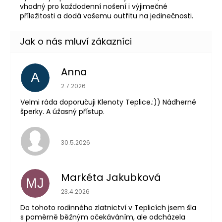
vhodný pro každodenní nošení i výjimečné
příležitosti a dodá vašemu outfitu na jedinečnosti.
Anna
A
Hodnocení obchodu je 5 z 5 hvězdiček.
2.7.2026
Velmi ráda doporučuji Klenoty Teplice.:)) Nádherné
šperky. A úžasný přístup.
Hodnocení obchodu je 5 z 5 hvězdiček.
30.5.2026
Markéta Jakubková
MJ
Hodnocení obchodu je 5 z 5 hvězdiček.
23.4.2026
Do tohoto rodinného zlatnictví v Teplicích jsem šla
s poměrně běžným očekáváním, ale odcházela