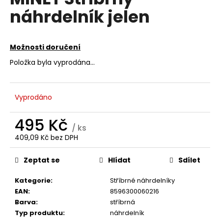
je
a
náhrdelník jelen
0,0
z
j
5
í
hvězdiček.
Možnosti doručení
t
?
Položka byla vyprodána…
Vyprodáno
HLEDAT
495 Kč
/ ks
409,09 Kč bez DPH
Měrná
D
cena:
Zeptat se
Hlídat
Sdílet
o
p
Kategorie
:
Stříbrné náhrdelníky
o
EAN
:
8596300060216
r
Barva
:
stříbrná
u
Typ produktu
:
náhrdelník