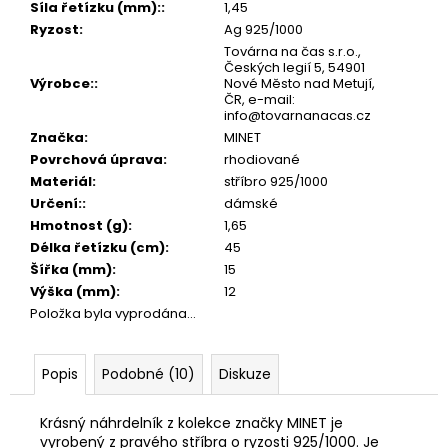
č
Síla řetízku (mm):
:
1,45
u
Ryzost
:
Ag 925/1000
j
Továrna na čas s.r.o.,
e
Českých legií 5, 54901
Výrobce:
:
Nové Město nad Metují,
m
ČR, e-mail:
e
info@tovarnanacas.cz
Značka
:
MINET
Povrchová úprava
:
rhodiované
Materiál
:
stříbro 925/1000
Určení:
:
dámské
Hmotnost (g)
:
1,65
Délka řetízku (cm)
:
45
Šířka (mm)
:
15
Výška (mm)
:
12
Položka byla vyprodána…
Popis
Podobné (10)
Diskuze
Krásný náhrdelník z kolekce značky MINET je
vyrobený z pravého stříbra o ryzosti 925/1000. Je