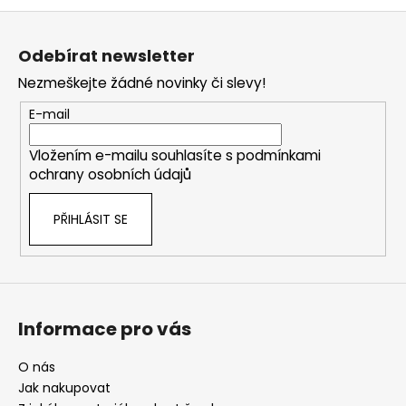
Z
á
Odebírat newsletter
p
Nezmeškejte žádné novinky či slevy!
a
t
E-mail
í
Vložením e-mailu souhlasíte s
podmínkami
ochrany osobních údajů
PŘIHLÁSIT SE
Informace pro vás
O nás
Jak nakupovat