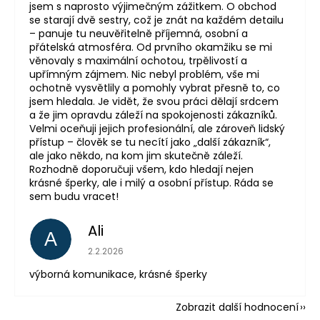
jsem s naprosto výjimečným zážitkem. O obchod
se starají dvě sestry, což je znát na každém detailu
– panuje tu neuvěřitelně příjemná, osobní a
přátelská atmosféra. Od prvního okamžiku se mi
věnovaly s maximální ochotou, trpělivostí a
upřímným zájmem. Nic nebyl problém, vše mi
ochotně vysvětlily a pomohly vybrat přesně to, co
jsem hledala. Je vidět, že svou práci dělají srdcem
a že jim opravdu záleží na spokojenosti zákazníků.
Velmi oceňuji jejich profesionální, ale zároveň lidský
přístup – člověk se tu necítí jako „další zákazník“,
ale jako někdo, na kom jim skutečně záleží.
Rozhodně doporučuji všem, kdo hledají nejen
krásné šperky, ale i milý a osobní přístup. Ráda se
sem budu vracet!
Ali
A
Hodnocení obchodu je 5 z 5 hvězdiček.
2.2.2026
výborná komunikace, krásné šperky
Zobrazit další hodnocení