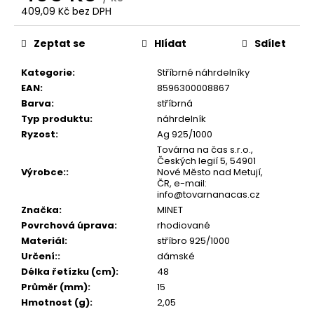
č
409,09 Kč bez DPH
u
Měrná
j
cena:
Zeptat se
Hlídat
Sdílet
e
m
Kategorie
:
Stříbrné náhrdelníky
e
EAN
:
8596300008867
Barva
:
stříbrná
Typ produktu
:
náhrdelník
Ryzost
:
Ag 925/1000
Továrna na čas s.r.o.,
Českých legií 5, 54901
Výrobce:
:
Nové Město nad Metují,
ČR, e-mail:
info@tovarnanacas.cz
Značka
:
MINET
Povrchová úprava
:
rhodiované
Materiál
:
stříbro 925/1000
Určení:
:
dámské
Délka řetízku (cm)
:
48
Průměr (mm)
:
15
Hmotnost (g)
:
2,05