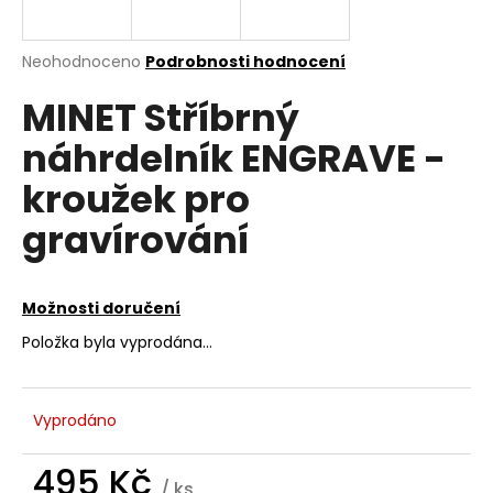
a
j
Průměrné
Neohodnoceno
Podrobnosti hodnocení
í
hodnocení
MINET Stříbrný
produktu
t
je
?
náhrdelník ENGRAVE -
0,0
z
kroužek pro
5
hvězdiček.
gravírování
HLEDAT
Možnosti doručení
Položka byla vyprodána…
D
o
p
o
Vyprodáno
r
u
495 Kč
/ ks