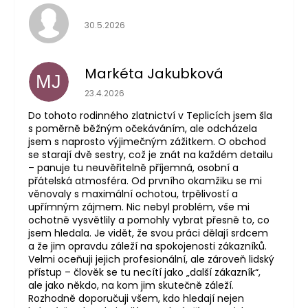
Hodnocení obchodu je 5 z 5 hvězdiček.
30.5.2026
Markéta Jakubková
MJ
Hodnocení obchodu je 5 z 5 hvězdiček.
23.4.2026
Do tohoto rodinného zlatnictví v Teplicích jsem šla
s poměrně běžným očekáváním, ale odcházela
jsem s naprosto výjimečným zážitkem. O obchod
se starají dvě sestry, což je znát na každém detailu
– panuje tu neuvěřitelně příjemná, osobní a
přátelská atmosféra. Od prvního okamžiku se mi
věnovaly s maximální ochotou, trpělivostí a
upřímným zájmem. Nic nebyl problém, vše mi
ochotně vysvětlily a pomohly vybrat přesně to, co
jsem hledala. Je vidět, že svou práci dělají srdcem
a že jim opravdu záleží na spokojenosti zákazníků.
Velmi oceňuji jejich profesionální, ale zároveň lidský
přístup – člověk se tu necítí jako „další zákazník“,
ale jako někdo, na kom jim skutečně záleží.
Rozhodně doporučuji všem, kdo hledají nejen