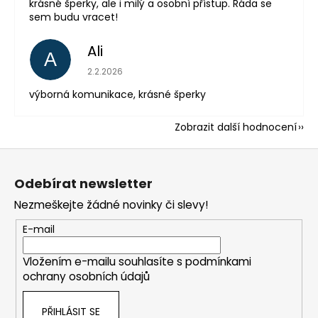
krásné šperky, ale i milý a osobní přístup. Ráda se
sem budu vracet!
Ali
A
Hodnocení obchodu je 5 z 5 hvězdiček.
2.2.2026
výborná komunikace, krásné šperky
Zobrazit další hodnocení
Z
á
Odebírat newsletter
p
Nezmeškejte žádné novinky či slevy!
a
t
E-mail
í
Vložením e-mailu souhlasíte s
podmínkami
ochrany osobních údajů
PŘIHLÁSIT SE