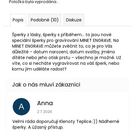
Položka byla vyprodána…
Popis
Podobné (10)
Diskuze
Šperky z lásky, šperky s příběhem... to jsou nové
speciální šperky pro gravírování MINET ENGRAVE. Na
MINET ENGRAVE můžete zvěčnit to, co je pro Vás
důležité - datum narození, datum svatby, jméno
dítěte nebo jeho otisk prstu – všechno je možné. Už
víte, co si necháte vygravírovat na váš šperk, nebo
komu jím uděláte radost?
Anna
A
Hodnocení obchodu je 5 z 5 hvězdiček.
2.7.2026
Velmi ráda doporučuji Klenoty Teplice.:)) Nádherné
šperky. A úžasný přístup.