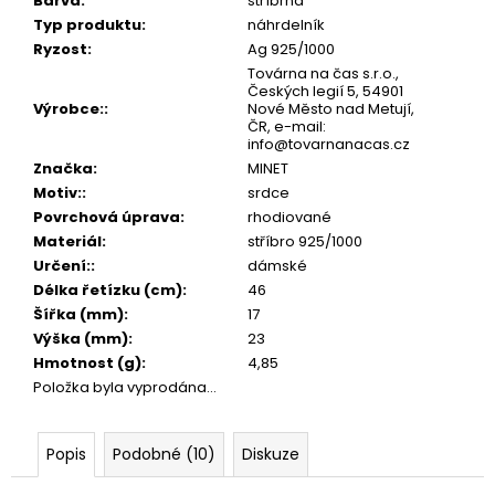
č
Barva
:
stříbrná
u
Typ produktu
:
náhrdelník
j
Ryzost
:
Ag 925/1000
e
Továrna na čas s.r.o.,
Českých legií 5, 54901
m
Výrobce:
:
Nové Město nad Metují,
e
ČR, e-mail:
info@tovarnanacas.cz
Značka
:
MINET
Motiv:
:
srdce
Povrchová úprava
:
rhodiované
Materiál
:
stříbro 925/1000
Určení:
:
dámské
Délka řetízku (cm)
:
46
Šířka (mm)
:
17
Výška (mm)
:
23
Hmotnost (g)
:
4,85
Položka byla vyprodána…
Popis
Podobné (10)
Diskuze