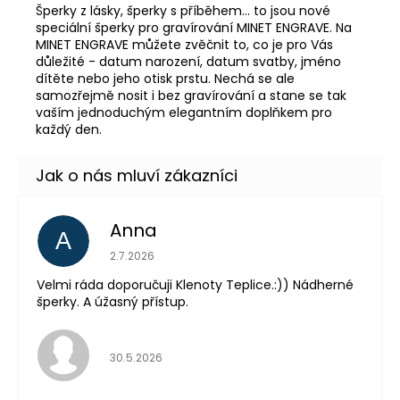
Šperky z lásky, šperky s příběhem... to jsou nové
speciální šperky pro gravírování MINET ENGRAVE. Na
MINET ENGRAVE můžete zvěčnit to, co je pro Vás
důležité - datum narození, datum svatby, jméno
dítěte nebo jeho otisk prstu. Nechá se ale
samozřejmě nosit i bez gravírování a stane se tak
vaším jednoduchým elegantním doplňkem pro
každý den.
Anna
A
Hodnocení obchodu je 5 z 5 hvězdiček.
2.7.2026
Velmi ráda doporučuji Klenoty Teplice.:)) Nádherné
šperky. A úžasný přístup.
Hodnocení obchodu je 5 z 5 hvězdiček.
30.5.2026