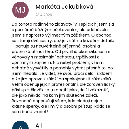
Markéta Jakubková
MJ
Hodnocení obchodu je 5 z 5 hvězdiček.
23.4.2026
Do tohoto rodinného zlatnictví v Teplicích jsem šla
s poměrně běžným očekáváním, ale odcházela
jsem s naprosto výjimečným zážitkem. O obchod
se starají dvě sestry, což je znát na každém detailu
– panuje tu neuvěřitelně příjemná, osobní a
přátelská atmosféra. Od prvního okamžiku se mi
věnovaly s maximální ochotou, trpělivostí a
upřímným zájmem. Nic nebyl problém, vše mi
ochotně vysvětlily a pomohly vybrat přesně to, co
jsem hledala. Je vidět, že svou práci dělají srdcem
a že jim opravdu záleží na spokojenosti zákazníků.
Velmi oceňuji jejich profesionální, ale zároveň lidský
přístup – člověk se tu necítí jako „další zákazník“,
ale jako někdo, na kom jim skutečně záleží.
Rozhodně doporučuji všem, kdo hledají nejen
krásné šperky, ale i milý a osobní přístup. Ráda se
sem budu vracet!
Ali
A