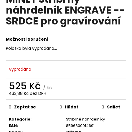
je
a
náhrdelník ENGRAVE --
0,0
z
j
SRDCE pro gravírování
5
í
hvězdiček.
t
?
Možnosti doručení
Položka byla vyprodána…
HLEDAT
Vyprodáno
525 Kč
/ ks
D
433,88 Kč bez DPH
Měrná
o
cena:
p
Zeptat se
Hlídat
Sdílet
o
r
Kategorie
:
Stříbrné náhrdelníky
u
EAN
:
8596300014691