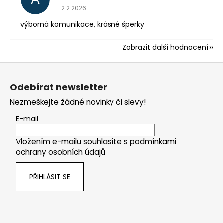
Hodnocení obchodu je 5 z 5 hvězdiček.
2.2.2026
výborná komunikace, krásné šperky
Zobrazit další hodnocení
Z
á
Odebírat newsletter
p
Nezmeškejte žádné novinky či slevy!
a
t
E-mail
í
Vložením e-mailu souhlasíte s
podmínkami
ochrany osobních údajů
PŘIHLÁSIT SE