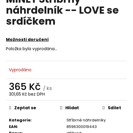
je
a
náhrdelník -- LOVE se
0,0
z
j
srdíčkem
5
í
hvězdiček.
t
?
Možnosti doručení
Položka byla vyprodána…
HLEDAT
Vyprodáno
365 Kč
/ ks
D
301,65 Kč bez DPH
Měrná
o
cena:
p
Zeptat se
Hlídat
Sdílet
o
r
Kategorie
:
Stříbrné náhrdelníky
u
EAN
:
8596300019443