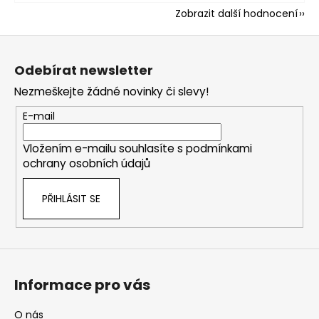
Zobrazit další hodnocení
Z
á
Odebírat newsletter
p
Nezmeškejte žádné novinky či slevy!
a
t
E-mail
í
Vložením e-mailu souhlasíte s
podmínkami
ochrany osobních údajů
PŘIHLÁSIT SE
Informace pro vás
O nás