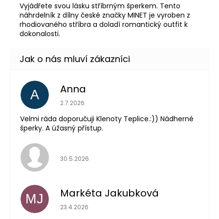
Vyjádřete svou lásku stříbrným šperkem. Tento
náhrdelník z dílny české značky MINET je vyroben z
rhodiovaného stříbra a doladí romantický outfit k
dokonalosti.
Anna
A
Hodnocení obchodu je 5 z 5 hvězdiček.
2.7.2026
Velmi ráda doporučuji Klenoty Teplice.:)) Nádherné
šperky. A úžasný přístup.
Hodnocení obchodu je 5 z 5 hvězdiček.
30.5.2026
Markéta Jakubková
MJ
Hodnocení obchodu je 5 z 5 hvězdiček.
23.4.2026