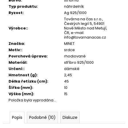
č
Barva
:
stříbrná
u
Typ produktu
:
náhrdelník
j
Ryzost
:
Ag 925/1000
e
Továrna na čas s.r.o.,
Českých legií 5, 54901
m
Výrobce:
:
Nové Město nad Metují,
e
ČR, e-mail:
info@tovarnanacas.cz
Značka
:
MINET
Motiv:
:
srdce
Povrchová úprava
:
rhodiované
Materiál
:
stříbro 925/1000
Určení:
:
dámské
Hmotnost (g)
:
2,45
Délka řetízku (cm)
:
45
Šířka (mm)
:
10
Výška (mm)
:
15
Položka byla vyprodána…
Popis
Podobné (10)
Diskuze