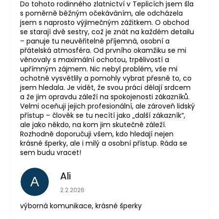
Do tohoto rodinného zlatnictví v Teplicích jsem šla
s poměrně běžným očekáváním, ale odcházela
jsem s naprosto výjimečným zážitkem. O obchod
se starají dvě sestry, což je znát na každém detailu
– panuje tu neuvěřitelně příjemná, osobní a
přátelská atmosféra. Od prvního okamžiku se mi
věnovaly s maximální ochotou, trpělivostí a
upřímným zájmem. Nic nebyl problém, vše mi
ochotně vysvětlily a pomohly vybrat přesně to, co
jsem hledala. Je vidět, že svou práci dělají srdcem
a že jim opravdu záleží na spokojenosti zákazníků.
Velmi oceňuji jejich profesionální, ale zároveň lidský
přístup – člověk se tu necítí jako „další zákazník“,
ale jako někdo, na kom jim skutečně záleží.
Rozhodně doporučuji všem, kdo hledají nejen
krásné šperky, ale i milý a osobní přístup. Ráda se
sem budu vracet!
Ali
A
Hodnocení obchodu je 5 z 5 hvězdiček.
2.2.2026
výborná komunikace, krásné šperky