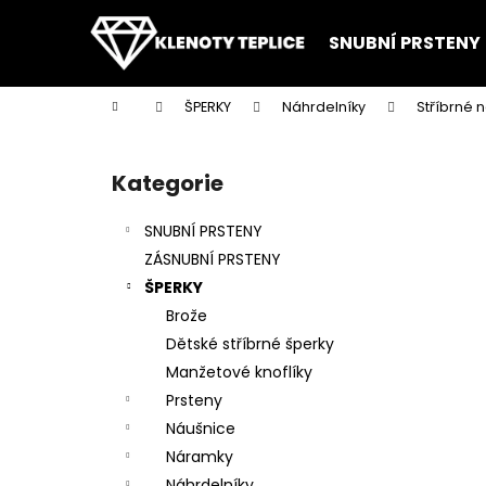
K
Přejít
na
o
SNUBNÍ PRSTENY
obsah
Zpět
Zpět
š
do
do
í
Domů
ŠPERKY
Náhrdelníky
Stříbrné 
k
obchodu
obchodu
P
o
Kategorie
Přeskočit
s
kategorie
t
SNUBNÍ PRSTENY
r
ZÁSNUBNÍ PRSTENY
a
ŠPERKY
n
Brože
n
Dětské stříbrné šperky
í
Manžetové knoflíky
p
Prsteny
a
Náušnice
n
Náramky
e
Náhrdelníky