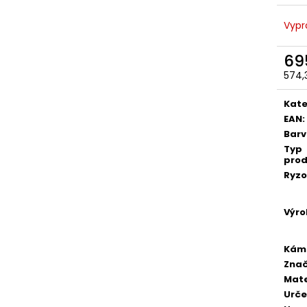
Vypr
69
574,
Měr
cena
Kate
EAN
:
Bar
Typ
prod
Ryzo
Výro
Kám
Zna
Mate
Urče