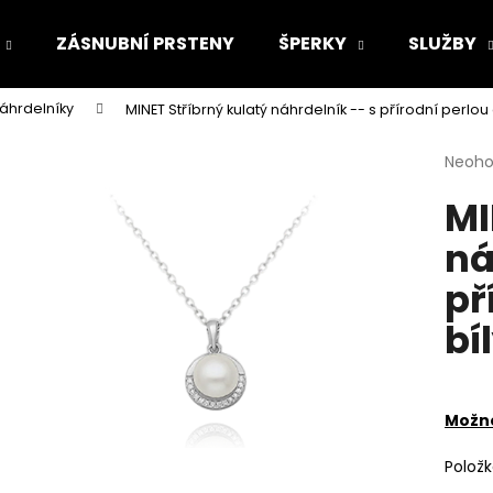
ZÁSNUBNÍ PRSTENY
ŠPERKY
SLUŽBY
náhrdelníky
MINET Stříbrný kulatý náhrdelník -- s přírodní perlou 
Co potřebujete najít?
Průmě
Neoh
hodno
MI
produ
HLEDAT
je
ná
0,0
z
př
5
Doporučujeme
hvězdi
bí
Možno
Polož