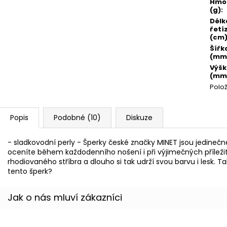
Hmo
(g)
:
Délk
řetí
(cm
Šířk
(mm
Výš
(mm
Polo
Popis
Podobné (10)
Diskuze
- sladkovodní perly - Šperky české značky MINET jsou jedinečné
oceníte během každodenního nošení i při výjimečných příleži
rhodiovaného stříbra a dlouho si tak udrží svou barvu i lesk. 
tento šperk?