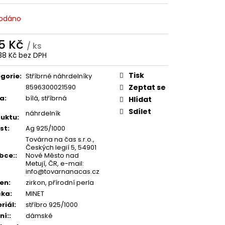
odáno
5 Kč
/ ks
38 Kč bez DPH
ná
:
Tisk
gorie
:
Stříbrné náhrdelníky
8596300021590
Zeptat se
va
:
bílá, stříbrná
Hlídat
Sdílet
náhrdelník
uktu
:
st
:
Ag 925/1000
Továrna na čas s.r.o.,
Českých legií 5, 54901
bce:
:
Nové Město nad
Metují, ČR, e-mail:
info@tovarnanacas.cz
en
:
zirkon, přírodní perla
čka
:
MINET
riál
:
stříbro 925/1000
ní:
:
dámské