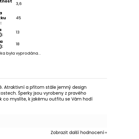
tnost
3,6
a
zku
45
)
:
a
13
)
:
ka
18
)
:
žka byla vyprodána…
. Atraktivní a přitom stále jemný design
tostech. Šperky jsou vyrobeny z pravého
Tak co myslíte, k jakému outfitu se Vám hodí
Zobrazit další hodnocení