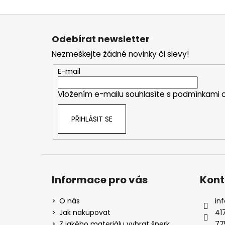
Z
á
Odebírat newsletter
p
Nezmeškejte žádné novinky či slevy!
a
t
E-mail
í
Vložením e-mailu souhlasíte s
podmínkami o
PŘIHLÁSIT SE
Informace pro vás
Kont
O nás
inf
Jak nakupovat
41
Z jakého materiálu vybrat šperk
77