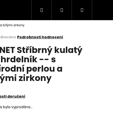
Hledat
Přihlášení
Nákupní
VÍCE
a bílými zirkony
košík
rné
odnoceno
Podrobnosti hodnocení
cení
NET Stříbrný kulatý
ktu
hrdelník -- s
írodní perlou a
ček.
lými zirkony
sti doručení
ka byla vyprodána…