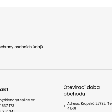
chrany osobních údajů
Otevírací doba
akt
obchodu
o
@
klenotyteplice.cz
Adresa: Krupská 27/32, Te
7 537 173
41501
5 317 041