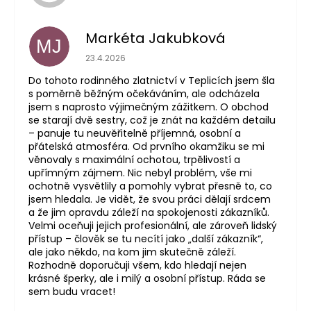
Markéta Jakubková
MJ
Hodnocení obchodu je 5 z 5 hvězdiček.
23.4.2026
Do tohoto rodinného zlatnictví v Teplicích jsem šla
s poměrně běžným očekáváním, ale odcházela
jsem s naprosto výjimečným zážitkem. O obchod
se starají dvě sestry, což je znát na každém detailu
– panuje tu neuvěřitelně příjemná, osobní a
přátelská atmosféra. Od prvního okamžiku se mi
věnovaly s maximální ochotou, trpělivostí a
upřímným zájmem. Nic nebyl problém, vše mi
ochotně vysvětlily a pomohly vybrat přesně to, co
jsem hledala. Je vidět, že svou práci dělají srdcem
a že jim opravdu záleží na spokojenosti zákazníků.
Velmi oceňuji jejich profesionální, ale zároveň lidský
přístup – člověk se tu necítí jako „další zákazník“,
ale jako někdo, na kom jim skutečně záleží.
Rozhodně doporučuji všem, kdo hledají nejen
krásné šperky, ale i milý a osobní přístup. Ráda se
sem budu vracet!