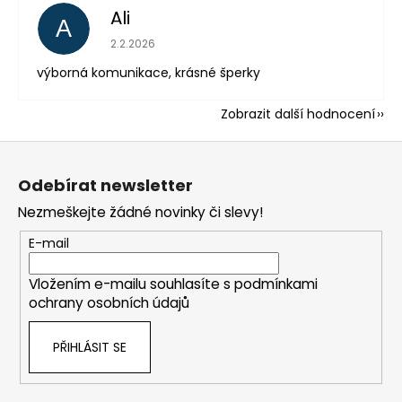
Ali
A
Hodnocení obchodu je 5 z 5 hvězdiček.
2.2.2026
výborná komunikace, krásné šperky
Zobrazit další hodnocení
Z
á
Odebírat newsletter
p
Nezmeškejte žádné novinky či slevy!
a
t
E-mail
í
Vložením e-mailu souhlasíte s
podmínkami
ochrany osobních údajů
PŘIHLÁSIT SE