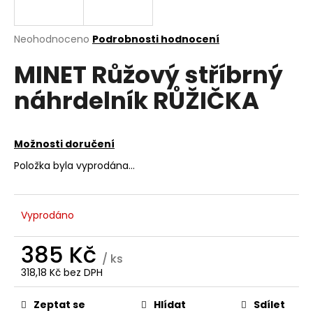
a
j
Průměrné
Neohodnoceno
Podrobnosti hodnocení
í
hodnocení
MINET Růžový stříbrný
produktu
t
je
?
náhrdelník RŮŽIČKA
0,0
z
5
hvězdiček.
Možnosti doručení
HLEDAT
Položka byla vyprodána…
Vyprodáno
D
o
385 Kč
p
/ ks
o
318,18 Kč bez DPH
r
Měrná
u
cena:
Zeptat se
Hlídat
Sdílet