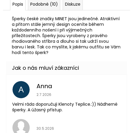
Popis
Podobné (10)
Diskuze
Šperky české značky MINET jsou jedinečné. Atraktivní
a přitom stále jemný design oceníte během
každodenního nošení i při výjimečných
příležitostech. Šperky jsou vyrobeny z pravého
rhodiovaného stříbra a dlouho si tak udrží svou
barvu i lesk. Tak co myslíte, k jakému outfitu se Vám
hodí tento šperk?
Anna
A
Hodnocení obchodu je 5 z 5 hvězdiček.
2.7.2026
Velmi ráda doporučuji Klenoty Teplice.:)) Nádherné
šperky. A úžasný přístup.
Hodnocení obchodu je 5 z 5 hvězdiček.
30.5.2026