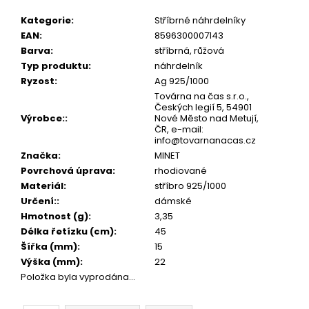
č
u
Kategorie
:
Stříbrné náhrdelníky
j
EAN
:
8596300007143
e
Barva
:
stříbrná, růžová
m
Typ produktu
:
náhrdelník
e
Ryzost
:
Ag 925/1000
Továrna na čas s.r.o.,
Českých legií 5, 54901
Výrobce:
:
Nové Město nad Metují,
ČR, e-mail:
info@tovarnanacas.cz
Značka
:
MINET
Povrchová úprava
:
rhodiované
Materiál
:
stříbro 925/1000
Určení:
:
dámské
Hmotnost (g)
:
3,35
Délka řetízku (cm)
:
45
Šířka (mm)
:
15
Výška (mm)
:
22
Položka byla vyprodána…