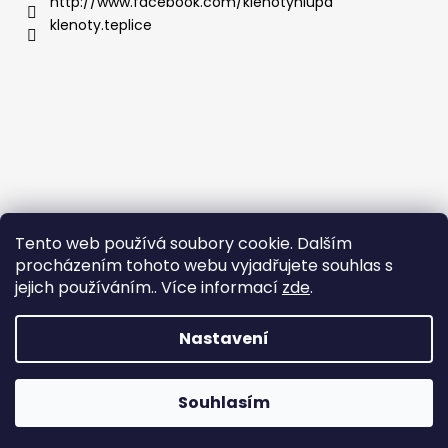
http://www.facebook.com/klenotyhlupa
klenoty.teplice
Tento web používá soubory cookie. Dalším
procházením tohoto webu vyjadřujete souhlas s
jejich používáním.. Více informací
zde
.
Nastavení
Vytvořil Shoptet
Copyright 2026
Klenoty Teplice
. Všechna práva
Souhlasím
vyhrazena.