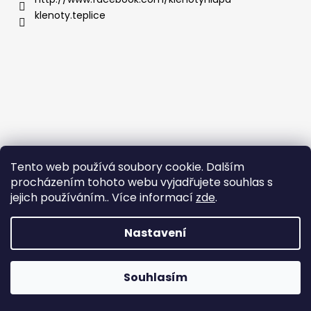
klenoty.teplice
Tento web používá soubory cookie. Dalším
procházením tohoto webu vyjadřujete souhlas s
jejich používáním.. Více informací
zde
.
Nastavení
Vytvořil Shoptet
Copyright 2026
Klenoty Teplice
. Všechna práva
Souhlasím
vyhrazena.