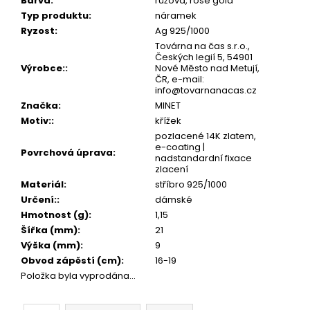
č
Barva
:
růžová, rose gold
u
Typ produktu
:
náramek
j
Ryzost
:
Ag 925/1000
e
Továrna na čas s.r.o.,
Českých legií 5, 54901
m
Výrobce:
:
Nové Město nad Metují,
e
ČR, e-mail:
info@tovarnanacas.cz
Značka
:
MINET
Motiv:
:
křížek
pozlacené 14K zlatem,
e-coating |
Povrchová úprava
:
nadstandardní fixace
zlacení
Materiál
:
stříbro 925/1000
Určení:
:
dámské
Hmotnost (g)
:
1,15
Šířka (mm)
:
21
Výška (mm)
:
9
Obvod zápěstí (cm)
:
16-19
Položka byla vyprodána…