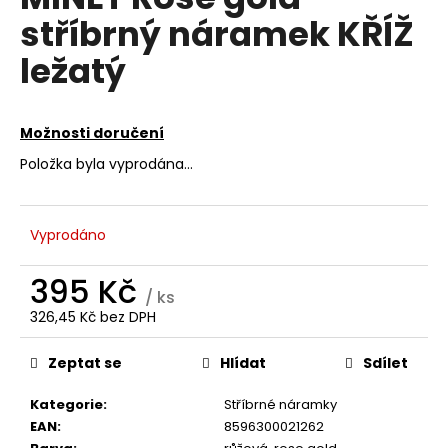
je
a
stříbrný náramek KŘÍŽ
0,0
z
j
ležatý
5
í
hvězdiček.
t
?
Možnosti doručení
Položka byla vyprodána…
HLEDAT
Vyprodáno
395 Kč
/ ks
D
326,45 Kč bez DPH
Měrná
o
cena:
p
Zeptat se
Hlídat
Sdílet
o
r
Kategorie
:
Stříbrné náramky
u
EAN
:
8596300021262