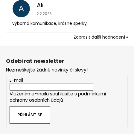
Ali
A
Hodnocení obchodu je 5 z 5 hvězdiček.
2.2.2026
výborná komunikace, krásné šperky
Zobrazit další hodnocení
Z
á
Odebírat newsletter
p
Nezmeškejte žádné novinky či slevy!
a
t
E-mail
í
Vložením e-mailu souhlasíte s
podmínkami
ochrany osobních údajů
PŘIHLÁSIT SE