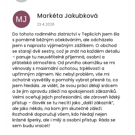
Markéta Jakubková
MJ
Hodnocení obchodu je 5 z 5 hvězdiček.
23.4.2026
Do tohoto rodinného zlatnictví v Teplicích jsem šla
s poměrně běžným očekáváním, ale odcházela
jsem s naprosto výjimečným zážitkem. O obchod
se starají dvě sestry, což je znát na každém detailu
– panuje tu neuvěřitelně příjemná, osobní a
přátelská atmosféra. Od prvního okamžiku se mi
věnovaly s maximální ochotou, trpělivostí a
upřímným zájmem. Nic nebyl problém, vše mi
ochotně vysvětlily a pomohly vybrat přesně to, co
jsem hledala. Je vidět, že svou práci dělají srdcem
a že jim opravdu záleží na spokojenosti zákazníků.
Velmi oceňuji jejich profesionální, ale zároveň lidský
přístup – člověk se tu necítí jako „další zákazník“,
ale jako někdo, na kom jim skutečně záleží.
Rozhodně doporučuji všem, kdo hledají nejen
krásné šperky, ale i milý a osobní přístup. Ráda se
sem budu vracet!