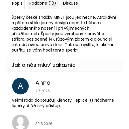
Popis
Podobné (10)
Diskuze
Šperky české značky MINET jsou jedinečné. Atraktivní
a přitom stále jemný design oceníte během
každodenního nošení i při výjimečných
příležitostech. Šperky jsou vyrobeny z pravého
stříbra, pozlacené 14K růžovým zlatem a dlouho si
tak udrží svou barvu i lesk. Tak co myslíte, k jakému
outfitu se Vám hodí tento šperk?
Anna
A
Hodnocení obchodu je 5 z 5 hvězdiček.
2.7.2026
Velmi ráda doporučuji Klenoty Teplice.:)) Nádherné
šperky. A úžasný přístup.
Hodnocení obchodu je 5 z 5 hvězdiček.
30.5.2026