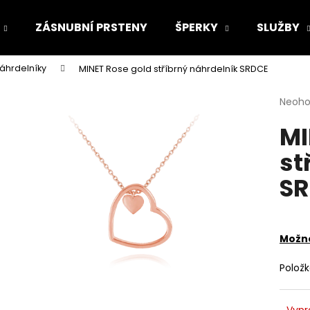
ZÁSNUBNÍ PRSTENY
ŠPERKY
SLUŽBY
náhrdelníky
MINET Rose gold stříbrný náhrdelník SRDCE
Co potřebujete najít?
Průmě
Neoh
hodno
MI
produ
HLEDAT
je
st
0,0
z
SR
5
Doporučujeme
hvězdi
Možno
Polož
Vypr