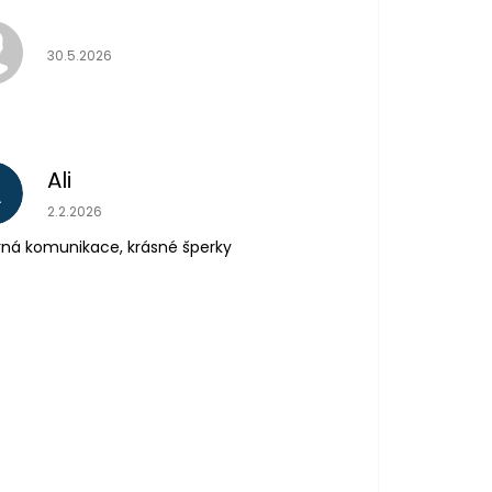
Hodnocení obchodu je 5 z 5 hvězdiček.
30.5.2026
Ali
A
Hodnocení obchodu je 5 z 5 hvězdiček.
2.2.2026
ná komunikace, krásné šperky