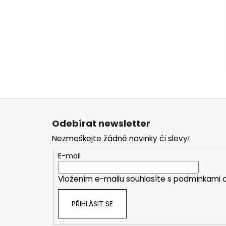
Z
á
Odebírat newsletter
p
Nezmeškejte žádné novinky či slevy!
a
t
E-mail
í
Vložením e-mailu souhlasíte s
podmínkami o
PŘIHLÁSIT SE