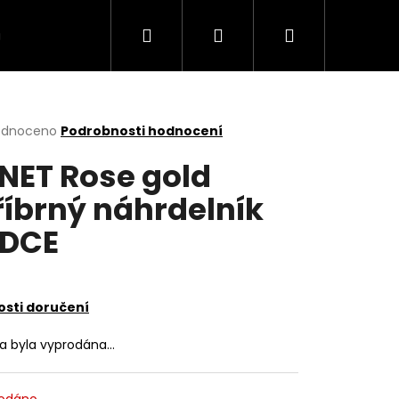
Hledat
Přihlášení
Nákupní
VÍCE
košík
rné
odnoceno
Podrobnosti hodnocení
cení
NET Rose gold
ktu
říbrný náhrdelník
DCE
ček.
sti doručení
ka byla vyprodána…
odáno