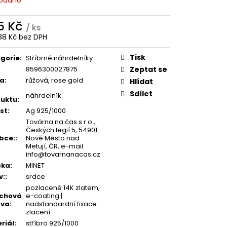
5 Kč
/ ks
88 Kč bez DPH
ná
:
Tisk
gorie
:
Stříbrné náhrdelníky
8596300027875
Zeptat se
va
:
růžová, rose gold
Hlídat
Sdílet
náhrdelník
uktu
:
st
:
Ag 925/1000
Továrna na čas s.r.o.,
Českých legií 5, 54901
bce:
:
Nové Město nad
Metují, ČR, e-mail:
info@tovarnanacas.cz
čka
:
MINET
v:
:
srdce
pozlacené 14K zlatem,
rchová
e-coating |
ava
:
nadstandardní fixace
zlacení
riál
:
stříbro 925/1000