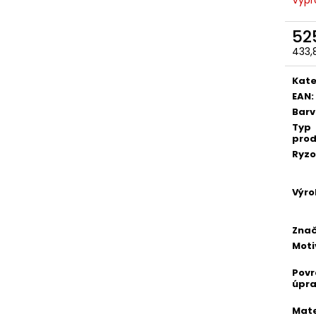
52
433,
Měr
cena
Kate
EAN
:
Bar
Typ
prod
Ryzo
Výro
Zna
Moti
Pov
úpr
Mate