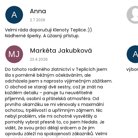
Anna
A
Hodnocení obchodu je 5 z 5 hvězdiček.
2.7.2026
Velmi ráda doporučuji Klenoty Teplice.:))
Nádherné šperky. A úžasný přístup.
Markéta Jakubková
MJ
Hodnocení obchodu je 5 z 5 hvězdiček.
23.4.2026
Do tohoto rodinného zlatnictví v Teplicích jsem
výbor
šla s poměrně běžným očekáváním, ale
odcházela jsem s naprosto výjimečným zážitkem.
O obchod se starají dvě sestry, což je znát na
každém detailu – panuje tu neuvěřitelně
příjemná, osobní a přátelská atmosféra. Od
prvního okamžiku se mi věnovaly s maximální
ochotou, trpělivostí a upřímným zájmem. Nic
nebyl problém, vše mi ochotně vysvětlily a
pomohly vybrat přesně to, co jsem hledala. Je
vidět, že svou práci dělají srdcem a že jim
opravdu záleží na spokojenosti zákazníků. Velmi