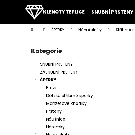
K
Přejít
na
o
SNUBNÍ PRSTENY
obsah
Zpět
Zpět
š
do
do
í
Domů
ŠPERKY
Náhrdelníky
Stříbrné 
k
obchodu
obchodu
P
o
Kategorie
Přeskočit
s
kategorie
t
SNUBNÍ PRSTENY
r
ZÁSNUBNÍ PRSTENY
a
ŠPERKY
n
Brože
n
Dětské stříbrné šperky
í
Manžetové knoflíky
p
Prsteny
a
Náušnice
n
Náramky
e
Náhrdelníky