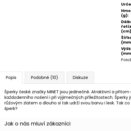
Urče
Hmo
(g)
:
Délk
řetí
(cm
Šířk
(mm
Výš
(mm
Polo
Popis
Podobné (10)
Diskuze
Šperky české značky MINET jsou jedinečné. Atraktivní a přito
každodenního nošení i při výjimečných příležitostech. Šperky 
růžovým zlatem a dlouho si tak udrží svou barvu i lesk. Tak c
šperk?