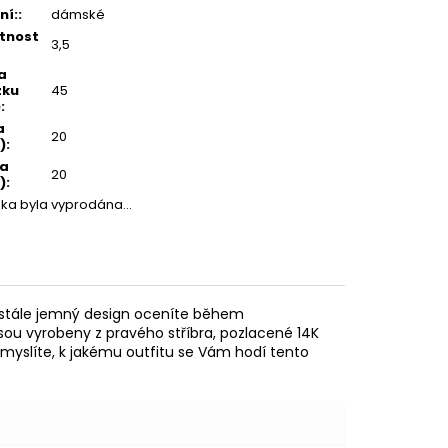
ní:
:
dámské
tnost
3,5
a
zku
45
)
:
a
20
)
:
ka
20
)
:
žka byla vyprodána…
m stále jemný design oceníte během
jsou vyrobeny z pravého stříbra, pozlacené 14K
o myslíte, k jakému outfitu se Vám hodí tento