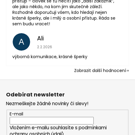
přístup – člověk se tu necítí jako „další zákazník“,
ale jako někdo, na kom jim skutečně záleží.
Rozhodně doporučuji všem, kdo hledají nejen
krásné šperky, ale i milý a osobní přístup. Ráda se
sem budu vracet!
Ali
A
Hodnocení obchodu je 5 z 5 hvězdiček.
2.2.2026
výborná komunikace, krásné šperky
Zobrazit další hodnocení
Z
á
Odebírat newsletter
p
Nezmeškejte žádné novinky či slevy!
a
t
E-mail
í
Vložením e-mailu souhlasíte s
podmínkami
ochrany osobních údajů