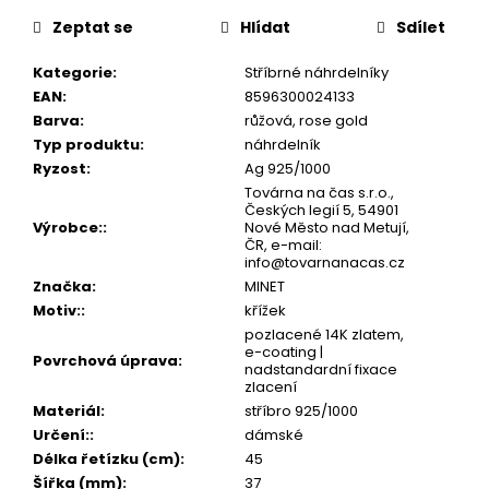
č
cena:
u
Zeptat se
Hlídat
Sdílet
j
e
Kategorie
:
Stříbrné náhrdelníky
m
EAN
:
8596300024133
e
Barva
:
růžová, rose gold
Typ produktu
:
náhrdelník
Ryzost
:
Ag 925/1000
Továrna na čas s.r.o.,
Českých legií 5, 54901
Výrobce:
:
Nové Město nad Metují,
ČR, e-mail:
info@tovarnanacas.cz
Značka
:
MINET
Motiv:
:
křížek
pozlacené 14K zlatem,
e-coating |
Povrchová úprava
:
nadstandardní fixace
zlacení
Materiál
:
stříbro 925/1000
Určení:
:
dámské
Délka řetízku (cm)
:
45
Šířka (mm)
:
37