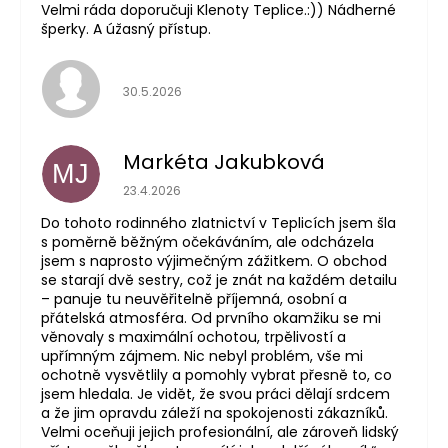
Velmi ráda doporučuji Klenoty Teplice.:)) Nádherné
šperky. A úžasný přístup.
Hodnocení obchodu je 5 z 5 hvězdiček.
30.5.2026
Markéta Jakubková
MJ
Hodnocení obchodu je 5 z 5 hvězdiček.
23.4.2026
Do tohoto rodinného zlatnictví v Teplicích jsem šla
s poměrně běžným očekáváním, ale odcházela
jsem s naprosto výjimečným zážitkem. O obchod
se starají dvě sestry, což je znát na každém detailu
– panuje tu neuvěřitelně příjemná, osobní a
přátelská atmosféra. Od prvního okamžiku se mi
věnovaly s maximální ochotou, trpělivostí a
upřímným zájmem. Nic nebyl problém, vše mi
ochotně vysvětlily a pomohly vybrat přesně to, co
jsem hledala. Je vidět, že svou práci dělají srdcem
a že jim opravdu záleží na spokojenosti zákazníků.
Velmi oceňuji jejich profesionální, ale zároveň lidský