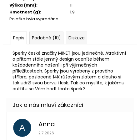
Výška (mm)
:
11
Hmotnost (g)
:
1.9
Položka byla vyprodána…
Popis
Podobné (10)
Diskuze
Šperky české značky MINET jsou jedinečné. Atraktivní
a přitom stále jemný design oceníte během
každodenního nošení i při výjimečných
příležitostech. Šperky jsou vyrobeny z pravého
stříbra, pozlacené 14K růžovým zlatem a dlouho si
tak udrží svou barvu i lesk. Tak co myslíte, k jakému
outfitu se Vám hodí tento šperk?
Anna
A
Hodnocení obchodu je 5 z 5 hvězdiček.
2.7.2026