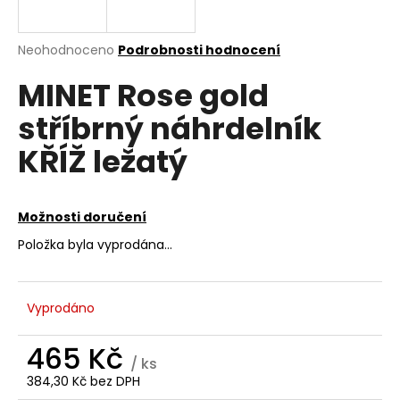
a
j
Průměrné
Neohodnoceno
Podrobnosti hodnocení
í
hodnocení
MINET Rose gold
produktu
t
je
?
stříbrný náhrdelník
0,0
z
KŘÍŽ ležatý
5
hvězdiček.
HLEDAT
Možnosti doručení
Položka byla vyprodána…
D
o
Vyprodáno
p
o
465 Kč
r
/ ks
u
384,30 Kč bez DPH
Měrná