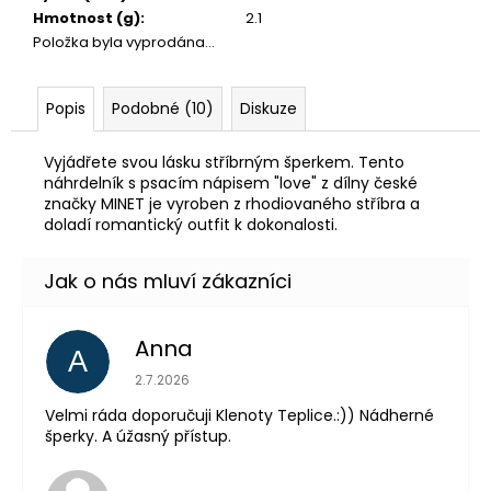
Hmotnost (g)
:
2.1
Položka byla vyprodána…
Popis
Podobné (10)
Diskuze
Vyjádřete svou lásku stříbrným šperkem. Tento
náhrdelník s psacím nápisem "love" z dílny české
značky MINET je vyroben z rhodiovaného stříbra a
doladí romantický outfit k dokonalosti.
Anna
A
Hodnocení obchodu je 5 z 5 hvězdiček.
2.7.2026
Velmi ráda doporučuji Klenoty Teplice.:)) Nádherné
šperky. A úžasný přístup.