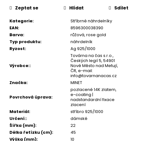
č
cena:
u
Zeptat se
Hlídat
Sdílet
j
e
Kategorie
:
Stříbrné náhrdelníky
m
EAN
:
8596300038390
e
Barva
:
růžová, rose gold
Typ produktu
:
náhrdelník
Ryzost
:
Ag 925/1000
Továrna na čas s.r.o.,
Českých legií 5, 54901
Výrobce:
:
Nové Město nad Metují,
ČR, e-mail:
info@tovarnanacas.cz
Značka
:
MINET
pozlacené 14K zlatem,
e-coating |
Povrchová úprava
:
nadstandardní fixace
zlacení
Materiál
:
stříbro 925/1000
Určení:
:
dámské
Šířka (mm)
:
22
Délka řetízku (cm)
:
45
Výška (mm)
:
10