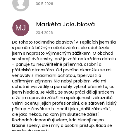
Hodnocení obchodu je 5 z 5 hvězdiček.
30.5.2026
Markéta Jakubková
MJ
Hodnocení obchodu je 5 z 5 hvězdiček.
23.4.2026
Do tohoto rodinného zlatnictví v Teplicích jsem šla
s poměrně běžným očekáváním, ale odcházela
jsem s naprosto výjimečným zážitkem. O obchod
se starají dvě sestry, což je znát na každém detailu
– panuje tu neuvěřitelně příjemná, osobní a
přátelská atmosféra. Od prvního okamžiku se mi
věnovaly s maximální ochotou, trpělivostí a
upřímným zájmem. Nic nebyl problém, vše mi
ochotně vysvětlily a pomohly vybrat přesně to, co
jsem hledala. Je vidět, že svou práci dělají srdcem
a že jim opravdu záleží na spokojenosti zákazníků.
Velmi oceňuji jejich profesionální, ale zároveň lidský
přístup – člověk se tu necítí jako „další zákazník“,
ale jako někdo, na kom jim skutečně záleží.
Rozhodně doporučuji všem, kdo hledají nejen
krásné šperky, ale i milý a osobní přístup. Ráda se
sem budu vracet!