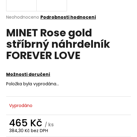
a
j
Průměrné
Neohodnoceno
Podrobnosti hodnocení
í
hodnocení
MINET Rose gold
produktu
t
je
?
stříbrný náhrdelník
0,0
z
FOREVER LOVE
5
hvězdiček.
HLEDAT
Možnosti doručení
Položka byla vyprodána…
D
o
Vyprodáno
p
o
465 Kč
r
/ ks
u
384,30 Kč bez DPH
Měrná