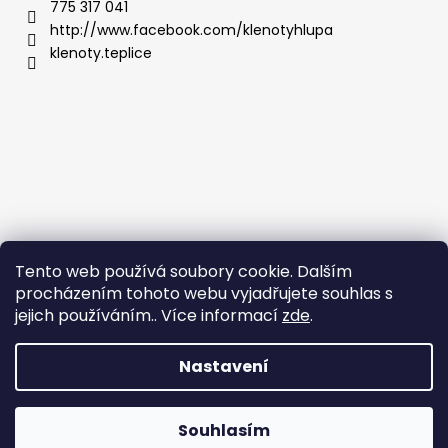
775 317 041
http://www.facebook.com/klenotyhlupa
klenoty.teplice
Tento web používá soubory cookie. Dalším
procházením tohoto webu vyjadřujete souhlas s
jejich používáním.. Více informací
zde
.
Nastavení
Vytvořil Shoptet
Copyright 2026
Klenoty Teplice
. Všechna práva
Souhlasím
vyhrazena.