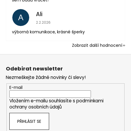
Ali
A
Hodnocení obchodu je 5 z 5 hvězdiček.
2.2.2026
výborná komunikace, krásné šperky
Zobrazit další hodnocení
Z
á
Odebírat newsletter
p
Nezmeškejte žádné novinky či slevy!
a
t
E-mail
í
Vložením e-mailu souhlasíte s
podmínkami
ochrany osobních údajů
PŘIHLÁSIT SE