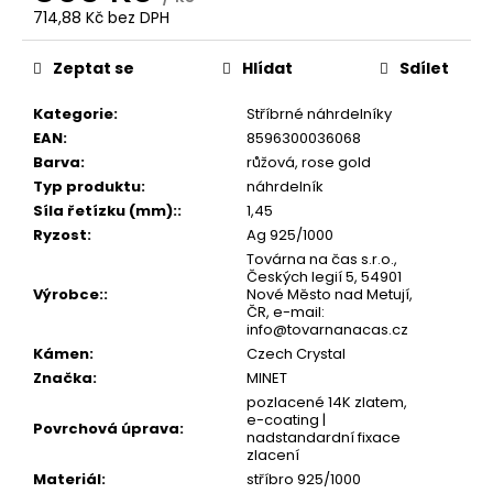
č
714,88 Kč bez DPH
u
Měrná
j
cena:
Zeptat se
Hlídat
Sdílet
e
m
Kategorie
:
Stříbrné náhrdelníky
e
EAN
:
8596300036068
Barva
:
růžová, rose gold
Typ produktu
:
náhrdelník
Síla řetízku (mm):
:
1,45
Ryzost
:
Ag 925/1000
Továrna na čas s.r.o.,
Českých legií 5, 54901
Výrobce:
:
Nové Město nad Metují,
ČR, e-mail:
info@tovarnanacas.cz
Kámen
:
Czech Crystal
Značka
:
MINET
pozlacené 14K zlatem,
e-coating |
Povrchová úprava
:
nadstandardní fixace
zlacení
Materiál
:
stříbro 925/1000