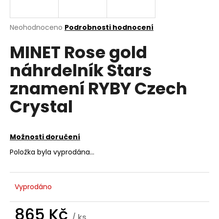
a
j
Průměrné
Neohodnoceno
Podrobnosti hodnocení
í
hodnocení
MINET Rose gold
produktu
t
je
?
náhrdelník Stars
0,0
z
znamení RYBY Czech
5
hvězdiček.
Crystal
HLEDAT
Možnosti doručení
Položka byla vyprodána…
D
o
p
o
Vyprodáno
r
u
865 Kč
/ ks