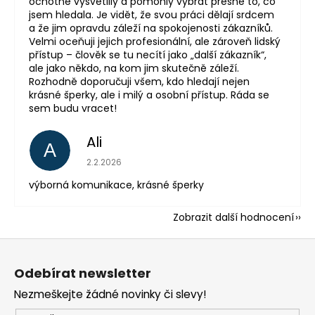
ochotně vysvětlily a pomohly vybrat přesně to, co
jsem hledala. Je vidět, že svou práci dělají srdcem
a že jim opravdu záleží na spokojenosti zákazníků.
Velmi oceňuji jejich profesionální, ale zároveň lidský
přístup – člověk se tu necítí jako „další zákazník“,
ale jako někdo, na kom jim skutečně záleží.
Rozhodně doporučuji všem, kdo hledají nejen
krásné šperky, ale i milý a osobní přístup. Ráda se
sem budu vracet!
Ali
A
Hodnocení obchodu je 5 z 5 hvězdiček.
2.2.2026
výborná komunikace, krásné šperky
Zobrazit další hodnocení
Z
á
Odebírat newsletter
p
Nezmeškejte žádné novinky či slevy!
a