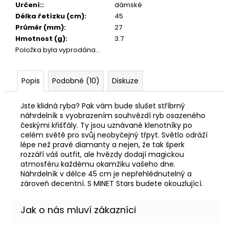
Určení:
:
dámské
Délka řetízku (cm)
:
45
Průměr (mm)
:
27
Hmotnost (g)
:
3.7
Položka byla vyprodána…
Popis
Podobné (10)
Diskuze
Jste klidná ryba? Pak vám bude slušet stříbrný
náhrdelník s vyobrazením souhvězdí ryb osazeného
českými křišťály. Ty jsou uznávané klenotníky po
celém světě pro svůj neobyčejný třpyt. Světlo odráží
lépe než pravé diamanty a nejen, že tak šperk
rozzáří váš outfit, ale hvězdy dodají magickou
atmosféru každému okamžiku vašeho dne.
Náhrdelník v délce 45 cm je nepřehlédnutelný a
zároveň decentní. S MINET Stars budete okouzlující.