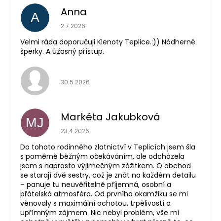
Anna
A
Hodnocení obchodu je 5 z 5 hvězdiček.
2.7.2026
Velmi ráda doporučuji Klenoty Teplice.:)) Nádherné
šperky. A úžasný přístup.
Hodnocení obchodu je 5 z 5 hvězdiček.
30.5.2026
Markéta Jakubková
MJ
Hodnocení obchodu je 5 z 5 hvězdiček.
23.4.2026
Do tohoto rodinného zlatnictví v Teplicích jsem šla
s poměrně běžným očekáváním, ale odcházela
jsem s naprosto výjimečným zážitkem. O obchod
se starají dvě sestry, což je znát na každém detailu
– panuje tu neuvěřitelně příjemná, osobní a
přátelská atmosféra. Od prvního okamžiku se mi
věnovaly s maximální ochotou, trpělivostí a
upřímným zájmem. Nic nebyl problém, vše mi