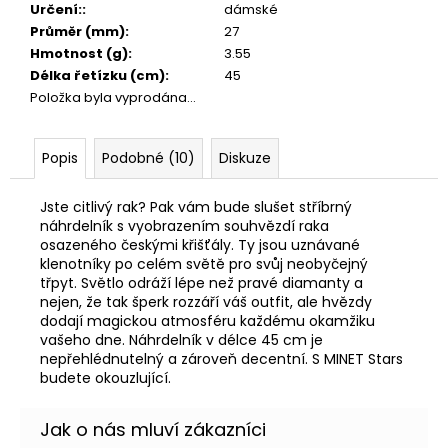
Určení:
:
dámské
Průměr (mm)
:
27
Hmotnost (g)
:
3.55
Délka řetízku (cm)
:
45
Položka byla vyprodána…
Popis
Podobné (10)
Diskuze
Jste citlivý rak? Pak vám bude slušet stříbrný
náhrdelník s vyobrazením souhvězdí raka
osazeného českými křišťály. Ty jsou uznávané
klenotníky po celém světě pro svůj neobyčejný
třpyt. Světlo odráží lépe než pravé diamanty a
nejen, že tak šperk rozzáří váš outfit, ale hvězdy
dodají magickou atmosféru každému okamžiku
vašeho dne. Náhrdelník v délce 45 cm je
nepřehlédnutelný a zároveň decentní. S MINET Stars
budete okouzlující.