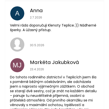
Anna
A
Hodnocení obchodu je 5 z 5 hvězdiček.
2.7.2026
Velmi ráda doporučuji Klenoty Teplice.:)) Nádherné
šperky. A úžasný přístup.
Hodnocení obchodu je 5 z 5 hvězdiček.
30.5.2026
Markéta Jakubková
MJ
Hodnocení obchodu je 5 z 5 hvězdiček.
23.4.2026
Do tohoto rodinného zlatnictví v Teplicích jsem šla
s poměrně běžným očekáváním, ale odcházela
jsem s naprosto výjimečným zážitkem. O obchod
se starají dvě sestry, což je znát na každém detailu
– panuje tu neuvěřitelně příjemná, osobní a
přátelská atmosféra. Od prvního okamžiku se mi
věnovaly s maximální ochotou, trpělivostí a