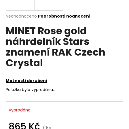
a
j
Průměrné
Neohodnoceno
Podrobnosti hodnocení
í
hodnocení
MINET Rose gold
produktu
t
je
?
náhrdelník Stars
0,0
z
znamení RAK Czech
5
hvězdiček.
Crystal
HLEDAT
Možnosti doručení
Položka byla vyprodána…
D
o
p
o
Vyprodáno
r
u
865 Kč
/ ks