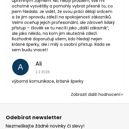
upřímným zájmem. Nic nebyl problém, vše mi
ochotně vysvětlily a pomohly vybrat přesně to, co
jsem hledala. Je vidět, že svou práci dělají srdcem
a že jim opravdu záleží na spokojenosti zákazníků.
Velmi oceňuji jejich profesionální, ale zároveň lidský
přístup – člověk se tu necítí jako „další zákazník“,
ale jako někdo, na kom jim skutečně záleží.
Rozhodně doporučuji všem, kdo hledají nejen
krásné šperky, ale i milý a osobní přístup. Ráda se
sem budu vracet!
Ali
A
Hodnocení obchodu je 5 z 5 hvězdiček.
2.2.2026
výborná komunikace, krásné šperky
Zobrazit další hodnocení
Z
á
Odebírat newsletter
p
Nezmeškejte žádné novinky či slevy!