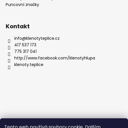
Puncovní značky
Kontakt
info
@
klenotyteplice.cz
417 537 173
775 317 041
http://www.facebook.com/klenotyhlupa
klenoty.teplice
Tento web používá soubory cookie. Dalším