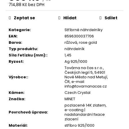
č
714,88 Kč bez DPH
u
Měrná
j
cena:
Zeptat se
Hlídat
Sdílet
e
m
Kategorie
:
Stříbrné náhrdelníky
e
EAN
:
8596300037706
Barva
:
růžová, rose gold
Typ produktu
:
náhrdelník
Síla řetízku (mm):
:
1,45
Ryzost
:
Ag 925/1000
Továrna na čas s.r.o.,
Českých legií 5, 54901
Výrobce:
:
Nové Město nad Metují,
ČR, e-mail:
info@tovarnanacas.cz
Kámen
:
Czech Crystal
Značka
:
MINET
pozlacené 14K zlatem,
e-coating |
Povrchová úprava
:
nadstandardní fixace
zlacení
Materiál
:
stříbro 925/1000