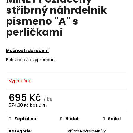
je
a
stříbrný náhrdelník
0,0
z
j
písmeno "A" s
5
í
hvězdiček.
perličkami
t
?
Možnosti doručení
Položka byla vyprodána…
HLEDAT
Vyprodáno
D
695 Kč
/ ks
o
574,38 Kč bez DPH
p
Měrná
o
cena:
Zeptat se
Hlídat
Sdílet
r
u
Kategorie
:
Stříbrné náhrdelníky