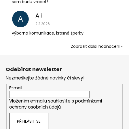
sem budu vracet!
Ali
A
Hodnocení obchodu je 5 z 5 hvězdiček.
2.2.2026
výborná komunikace, krásné šperky
Zobrazit další hodnocení
Z
á
Odebírat newsletter
p
Nezmeškejte žádné novinky či slevy!
a
t
E-mail
í
Vložením e-mailu souhlasíte s
podmínkami
ochrany osobních údajů
PŘIHLÁSIT SE