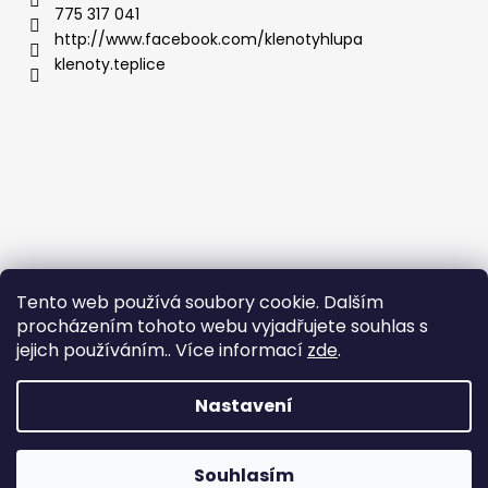
775 317 041
http://www.facebook.com/klenotyhlupa
klenoty.teplice
Tento web používá soubory cookie. Dalším
procházením tohoto webu vyjadřujete souhlas s
jejich používáním.. Více informací
zde
.
Nastavení
Vytvořil Shoptet
Copyright 2026
Klenoty Teplice
. Všechna práva
Souhlasím
vyhrazena.