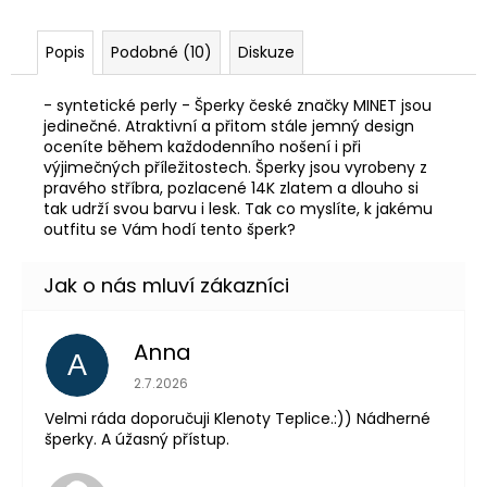
Popis
Podobné (10)
Diskuze
- syntetické perly - Šperky české značky MINET jsou
jedinečné. Atraktivní a přitom stále jemný design
oceníte během každodenního nošení i při
výjimečných příležitostech. Šperky jsou vyrobeny z
pravého stříbra, pozlacené 14K zlatem a dlouho si
tak udrží svou barvu i lesk. Tak co myslíte, k jakému
outfitu se Vám hodí tento šperk?
Anna
A
Hodnocení obchodu je 5 z 5 hvězdiček.
2.7.2026
Velmi ráda doporučuji Klenoty Teplice.:)) Nádherné
šperky. A úžasný přístup.