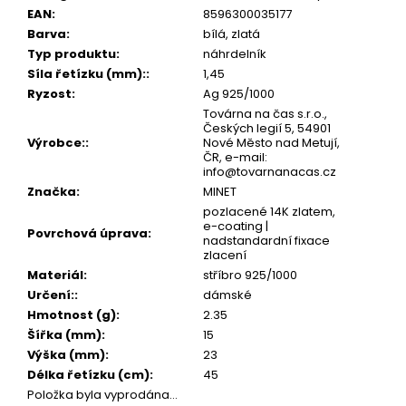
č
EAN
:
8596300035177
u
Barva
:
bílá, zlatá
j
Typ produktu
:
náhrdelník
e
Síla řetízku (mm):
:
1,45
m
Ryzost
:
Ag 925/1000
e
Továrna na čas s.r.o.,
Českých legií 5, 54901
Výrobce:
:
Nové Město nad Metují,
ČR, e-mail:
info@tovarnanacas.cz
Značka
:
MINET
pozlacené 14K zlatem,
e-coating |
Povrchová úprava
:
nadstandardní fixace
zlacení
Materiál
:
stříbro 925/1000
Určení:
:
dámské
Hmotnost (g)
:
2.35
Šířka (mm)
:
15
Výška (mm)
:
23
Délka řetízku (cm)
:
45
Položka byla vyprodána…