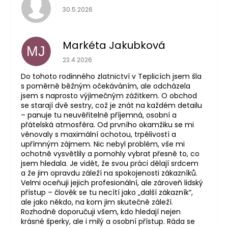
Hodnocení obchodu je 5 z 5 hvězdiček.
30.5.2026
Markéta Jakubková
MJ
Hodnocení obchodu je 5 z 5 hvězdiček.
23.4.2026
Do tohoto rodinného zlatnictví v Teplicích jsem šla
s poměrně běžným očekáváním, ale odcházela
jsem s naprosto výjimečným zážitkem. O obchod
se starají dvě sestry, což je znát na každém detailu
– panuje tu neuvěřitelně příjemná, osobní a
přátelská atmosféra. Od prvního okamžiku se mi
věnovaly s maximální ochotou, trpělivostí a
upřímným zájmem. Nic nebyl problém, vše mi
ochotně vysvětlily a pomohly vybrat přesně to, co
jsem hledala. Je vidět, že svou práci dělají srdcem
a že jim opravdu záleží na spokojenosti zákazníků.
Velmi oceňuji jejich profesionální, ale zároveň lidský
přístup – člověk se tu necítí jako „další zákazník“,
ale jako někdo, na kom jim skutečně záleží.
Rozhodně doporučuji všem, kdo hledají nejen
krásné šperky, ale i milý a osobní přístup. Ráda se