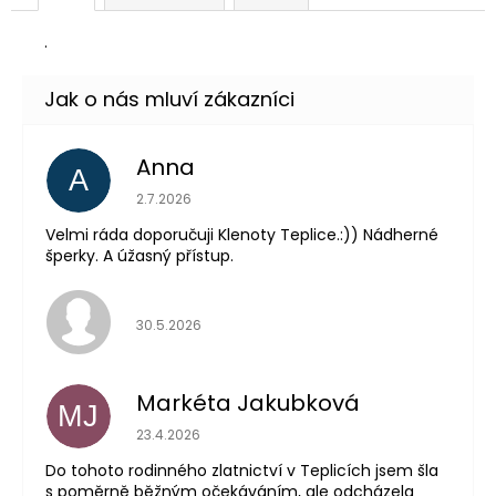
.
Anna
A
Hodnocení obchodu je 5 z 5 hvězdiček.
2.7.2026
Velmi ráda doporučuji Klenoty Teplice.:)) Nádherné
šperky. A úžasný přístup.
Hodnocení obchodu je 5 z 5 hvězdiček.
30.5.2026
Markéta Jakubková
MJ
Hodnocení obchodu je 5 z 5 hvězdiček.
23.4.2026
Do tohoto rodinného zlatnictví v Teplicích jsem šla
s poměrně běžným očekáváním, ale odcházela