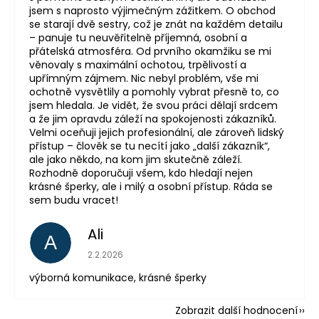
jsem s naprosto výjimečným zážitkem. O obchod
se starají dvě sestry, což je znát na každém detailu
– panuje tu neuvěřitelně příjemná, osobní a
přátelská atmosféra. Od prvního okamžiku se mi
věnovaly s maximální ochotou, trpělivostí a
upřímným zájmem. Nic nebyl problém, vše mi
ochotně vysvětlily a pomohly vybrat přesně to, co
jsem hledala. Je vidět, že svou práci dělají srdcem
a že jim opravdu záleží na spokojenosti zákazníků.
Velmi oceňuji jejich profesionální, ale zároveň lidský
přístup – člověk se tu necítí jako „další zákazník“,
ale jako někdo, na kom jim skutečně záleží.
Rozhodně doporučuji všem, kdo hledají nejen
krásné šperky, ale i milý a osobní přístup. Ráda se
sem budu vracet!
Ali
A
Hodnocení obchodu je 5 z 5 hvězdiček.
2.2.2026
výborná komunikace, krásné šperky
Zobrazit další hodnocení