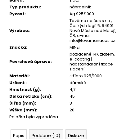
č
Barva
:
zlatá
u
Typ produktu
:
náhrdelník
j
Ryzost
:
Ag 925/1000
e
Továrna na čas s.r.o.,
Českých legií 5, 54901
m
Výrobce:
:
Nové Město nad Metují,
e
ČR, e-mail:
info@tovarnanacas.cz
Značka
:
MINET
pozlacené 14K zlatem,
e-coating |
Povrchová úprava
:
nadstandardní fixace
zlacení
Materiál
:
stříbro 925/1000
Určení:
:
dámské
Hmotnost (g)
:
4,7
Délka řetízku (cm)
:
45
Šířka (mm)
:
8
Výška (mm)
:
20
Položka byla vyprodána…
Popis
Podobné (10)
Diskuze