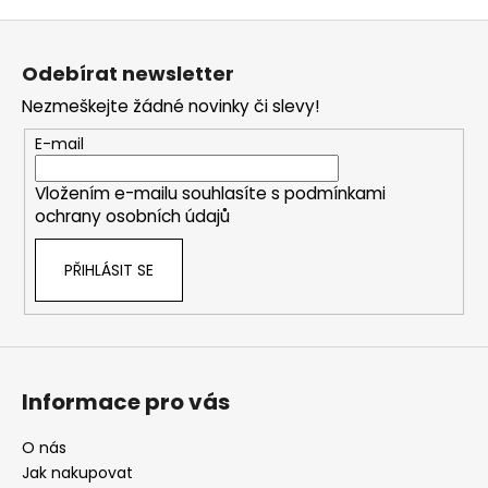
Z
á
Odebírat newsletter
p
Nezmeškejte žádné novinky či slevy!
a
t
E-mail
í
Vložením e-mailu souhlasíte s
podmínkami
ochrany osobních údajů
PŘIHLÁSIT SE
Informace pro vás
O nás
Jak nakupovat