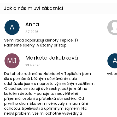
Anna
A
Hodnocení obchodu je 5 z 5 hvězdiček.
2.7.2026
Velmi ráda doporučuji Klenoty Teplice.:))
Nádherné šperky. A úžasný přístup.
Markéta Jakubková
MJ
Hodnocení obchodu je 5 z 5 hvězdiček.
23.4.2026
Do tohoto rodinného zlatnictví v Teplicích jsem
výbor
šla s poměrně běžným očekáváním, ale
odcházela jsem s naprosto výjimečným zážitkem.
O obchod se starají dvě sestry, což je znát na
každém detailu – panuje tu neuvěřitelně
příjemná, osobní a přátelská atmosféra. Od
prvního okamžiku se mi věnovaly s maximální
ochotou, trpělivostí a upřímným zájmem. Nic
nebyl problém, vše mi ochotně vysvětlily a