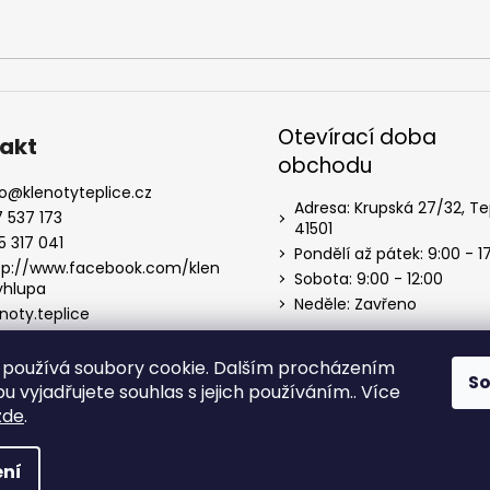
Otevírací doba
akt
obchodu
o
@
klenotyteplice.cz
Adresa: Krupská 27/32, Te
7 537 173
41501
5 317 041
Pondělí až pátek: 9:00 - 1
tp://www.facebook.com/klen
Sobota: 9:00 - 12:00
yhlupa
Neděle: Zavřeno
noty.teplice
používá soubory cookie. Dalším procházením
S
 vyjadřujete souhlas s jejich používáním.. Více
zde
.
 vyhrazena.
ní