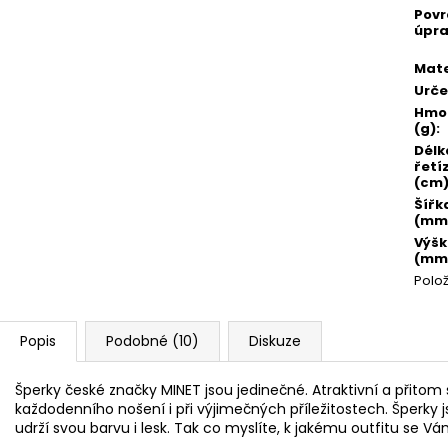
Pov
úpr
Mate
Urče
Hmo
(g)
:
Délk
řetí
(cm
Šířk
(mm
Výš
(mm
Polo
Popis
Podobné (10)
Diskuze
Šperky české značky MINET jsou jedinečné. Atraktivní a přito
každodenního nošení i při výjimečných příležitostech. Šperky j
udrží svou barvu i lesk. Tak co myslíte, k jakému outfitu se V