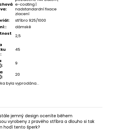
rchová
e-coating |
ava
:
nadstandardní fixace
zlacení
riál
:
stříbro 925/1000
ní:
:
dámské
tnost
2,5
a
zku
45
)
:
a
9
)
:
ka
20
)
:
žka byla vyprodána…
m stále jemný design oceníte během
sou vyrobeny z pravého stříbra a dlouho si tak
ám hodí tento šperk?