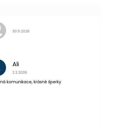
Hodnocení obchodu je 5 z 5 hvězdiček.
30.5.2026
Ali
A
Hodnocení obchodu je 5 z 5 hvězdiček.
2.2.2026
ná komunikace, krásné šperky