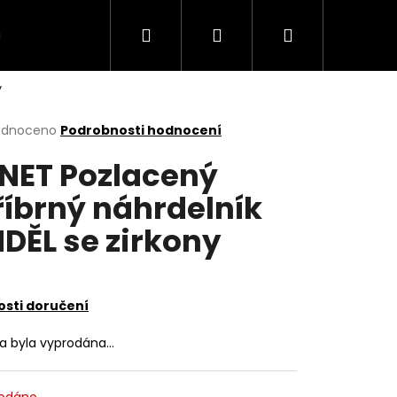
Hledat
Přihlášení
Nákupní
VÍCE
y
košík
rné
odnoceno
Podrobnosti hodnocení
cení
NET Pozlacený
ktu
říbrný náhrdelník
DĚL se zirkony
ček.
sti doručení
ka byla vyprodána…
odáno