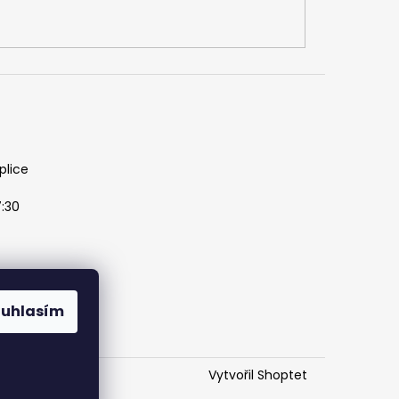
plice
7:30
ouhlasím
Vytvořil Shoptet