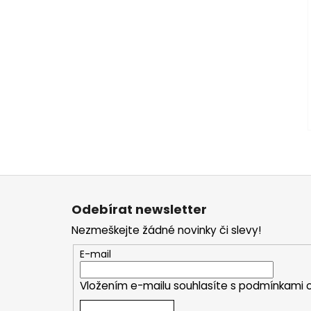
Z
á
Odebírat newsletter
p
Nezmeškejte žádné novinky či slevy!
a
t
E-mail
í
Vložením e-mailu souhlasíte s
podmínkami o