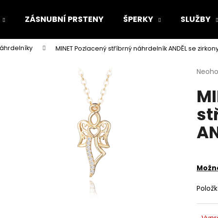
ZÁSNUBNÍ PRSTENY
ŠPERKY
SLUŽBY
náhrdelníky
MINET Pozlacený stříbrný náhrdelník ANDĚL se zirkon
Co potřebujete najít?
Průmě
Neoh
hodno
MI
produ
HLEDAT
je
st
0,0
z
AN
5
Doporučujeme
hvězdi
Možno
Polož
Vypr