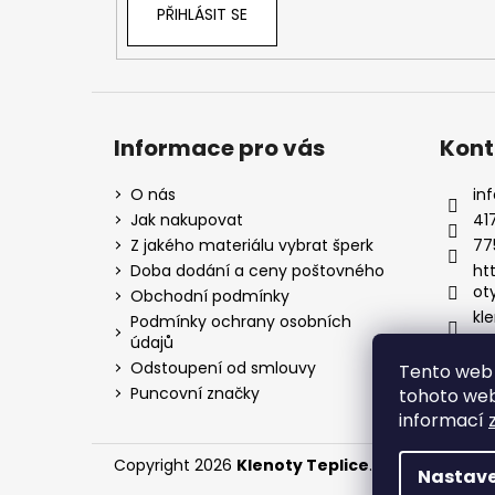
PŘIHLÁSIT SE
Informace pro vás
Kont
O nás
inf
Jak nakupovat
41
Z jakého materiálu vybrat šperk
77
Doba dodání a ceny poštovného
ht
ot
Obchodní podmínky
kle
Podmínky ochrany osobních
údajů
Odstoupení od smlouvy
Tento web 
Puncovní značky
tohoto webu
informací
Copyright 2026
Klenoty Teplice
. Všechna práva
Nastave