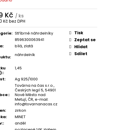
9 Kč
/ ks
10 Kč bez DPH
ná
:
Tisk
gorie
:
Stříbrné náhrdelníky
8596300063941
Zeptat se
va
:
bílá, zlatá
Hlídat
Sdílet
náhrdelník
uktu
:
zku
1,45
):
:
st
:
Ag 925/1000
Továrna na čas s.r.o.,
Českých legií 5, 54901
bce:
:
Nové Město nad
Metují, ČR, e-mail:
info@tovarnanacas.cz
en
:
zirkon
čka
:
MINET
v:
:
anděl
pozlacené 14K zlatem,