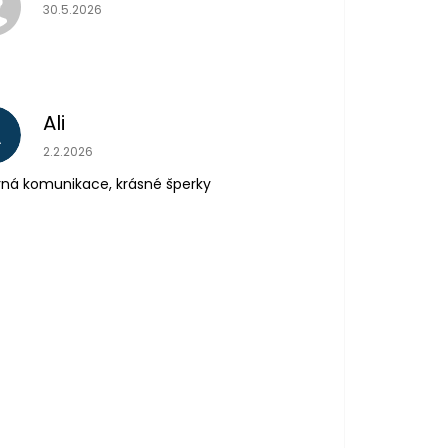
Hodnocení obchodu je 5 z 5 hvězdiček.
30.5.2026
Ali
A
Hodnocení obchodu je 5 z 5 hvězdiček.
2.2.2026
ná komunikace, krásné šperky