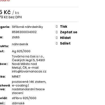
5 Kč
/ ks
79 Kč bez DPH
ná
:
Tisk
gorie
:
Stříbrné náhrdelníky
8596300034002
Zeptat se
va
:
zlatá
Hlídat
Sdílet
náhrdelník
uktu
:
st
:
Ag 925/1000
Továrna na čas s.r.o.,
Českých legií 5, 54901
bce:
:
Nové Město nad
Metují, ČR, e-mail:
info@tovarnanacas.cz
čka
:
MINET
pozlacené 14K zlatem,
rchová
e-coating |
ava
:
nadstandardní fixace
zlacení
riál
:
stříbro 925/1000
ní:
:
dámské