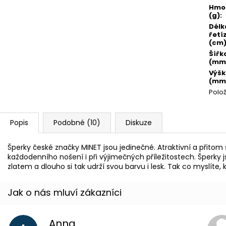
Hmo
(g)
:
Délk
řetí
(cm
Šířk
(mm
Výš
(mm
Polo
Popis
Podobné (10)
Diskuze
Šperky české značky MINET jsou jedinečné. Atraktivní a přito
každodenního nošení i při výjimečných příležitostech. Šperky 
zlatem a dlouho si tak udrží svou barvu i lesk. Tak co myslíte
Anna