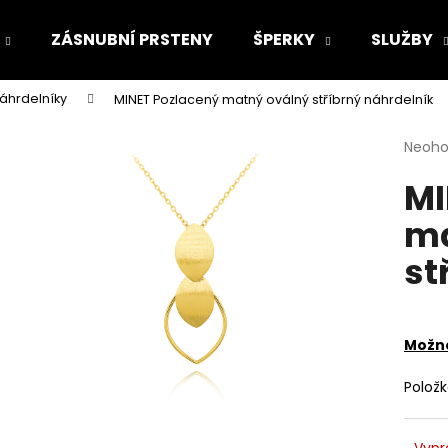
ZÁSNUBNÍ PRSTENY
ŠPERKY
SLUŽBY
náhrdelníky
MINET Pozlacený matný oválný stříbrný náhrdelník
Co potřebujete najít?
Průmě
Neoh
hodno
MI
produ
HLEDAT
je
ma
0,0
z
st
5
Doporučujeme
hvězdi
Možno
Polož
Vypr