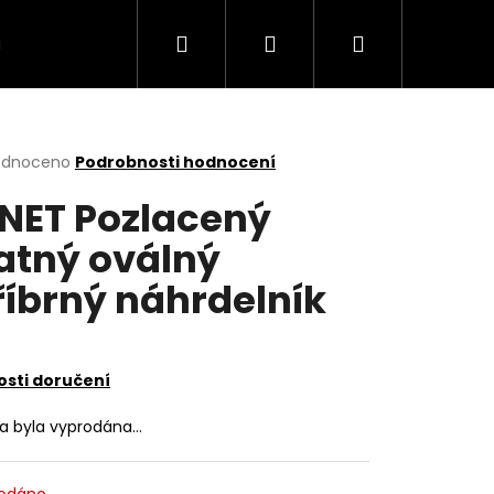
Hledat
Přihlášení
Nákupní
VÍCE
košík
rné
odnoceno
Podrobnosti hodnocení
cení
NET Pozlacený
ktu
tný oválný
říbrný náhrdelník
ček.
sti doručení
ka byla vyprodána…
odáno