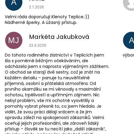
A
Hodnocení obchodu je 5 z 5 hvězdiček.
2.7.2026
Velmi ráda doporučuji Klenoty Teplice.:))
Nádherné šperky. A úžasný přístup.
Markéta Jakubková
MJ
Hodnocení obchodu je 5 z 5 hvězdiček.
23.4.2026
Do tohoto rodinného zlatnictví v Teplicích jsem
výbor
šla s poměrně běžným očekáváním, ale
odcházela jsem s naprosto výjimečným zážitkem.
O obchod se starají dvě sestry, což je znát na
každém detailu – panuje tu neuvěřitelně
příjemná, osobní a přátelská atmosféra. Od
prvního okamžiku se mi věnovaly s maximální
ochotou, trpělivostí a upřímným zájmem. Nic
nebyl problém, vše mi ochotně vysvětlily a
pomohly vybrat přesně to, co jsem hledala. Je
vidět, že svou práci dělají srdcem a že jim
opravdu záleží na spokojenosti zákazníků. Velmi
oceňuji jejich profesionální, ale zároveň lidský
přístup – člověk se tu necítí jako „další zákazník“,