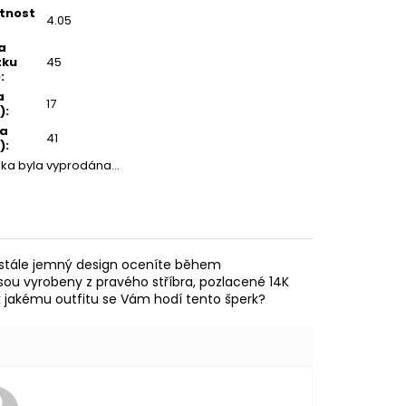
tnost
4.05
a
zku
45
)
:
a
17
)
:
ka
41
)
:
žka byla vyprodána…
m stále jemný design oceníte během
jsou vyrobeny z pravého stříbra, pozlacené 14K
, k jakému outfitu se Vám hodí tento šperk?