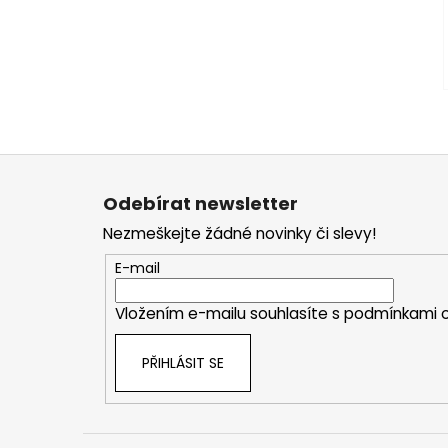
Z
á
Odebírat newsletter
p
Nezmeškejte žádné novinky či slevy!
a
t
E-mail
í
Vložením e-mailu souhlasíte s
podmínkami o
PŘIHLÁSIT SE