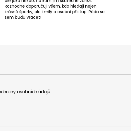
ale jako někdo, na kom jim skutečně záleží.
Rozhodně doporučuji všem, kdo hledají nejen
krásné šperky, ale i milý a osobní přístup. Ráda se
sem budu vracet!
chrany osobních údajů