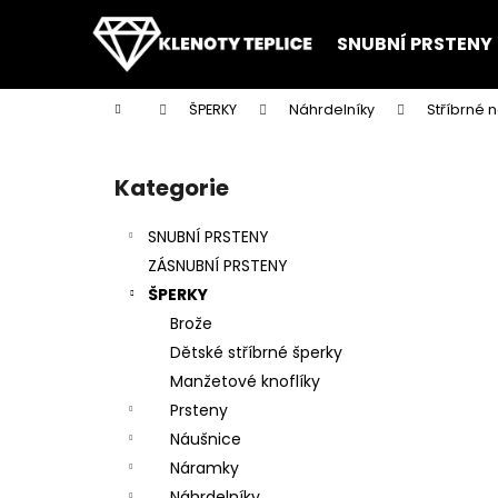
K
Přejít
na
o
SNUBNÍ PRSTENY
obsah
Zpět
Zpět
š
do
do
í
Domů
ŠPERKY
Náhrdelníky
Stříbrné 
k
obchodu
obchodu
P
o
Kategorie
Přeskočit
s
kategorie
t
SNUBNÍ PRSTENY
r
ZÁSNUBNÍ PRSTENY
a
ŠPERKY
n
Brože
n
Dětské stříbrné šperky
í
Manžetové knoflíky
p
Prsteny
a
Náušnice
n
Náramky
e
Náhrdelníky