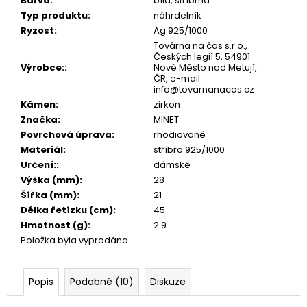
č
Barva
:
bílá, stříbrná
u
Typ produktu
:
náhrdelník
j
Ryzost
:
Ag 925/1000
e
Továrna na čas s.r.o.,
Českých legií 5, 54901
m
Výrobce:
:
Nové Město nad Metují,
e
ČR, e-mail:
info@tovarnanacas.cz
Kámen
:
zirkon
Značka
:
MINET
Povrchová úprava
:
rhodiované
Materiál
:
stříbro 925/1000
Určení:
:
dámské
Výška (mm)
:
28
Šířka (mm)
:
21
Délka řetízku (cm)
:
45
Hmotnost (g)
:
2.9
Položka byla vyprodána…
Popis
Podobné (10)
Diskuze