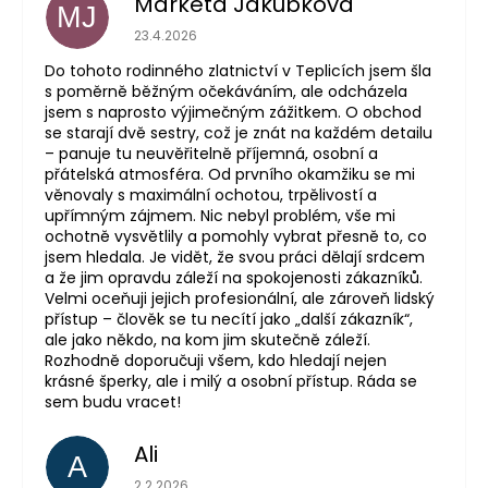
Markéta Jakubková
MJ
Hodnocení obchodu je 5 z 5 hvězdiček.
23.4.2026
Do tohoto rodinného zlatnictví v Teplicích jsem šla
s poměrně běžným očekáváním, ale odcházela
jsem s naprosto výjimečným zážitkem. O obchod
se starají dvě sestry, což je znát na každém detailu
– panuje tu neuvěřitelně příjemná, osobní a
přátelská atmosféra. Od prvního okamžiku se mi
věnovaly s maximální ochotou, trpělivostí a
upřímným zájmem. Nic nebyl problém, vše mi
ochotně vysvětlily a pomohly vybrat přesně to, co
jsem hledala. Je vidět, že svou práci dělají srdcem
a že jim opravdu záleží na spokojenosti zákazníků.
Velmi oceňuji jejich profesionální, ale zároveň lidský
přístup – člověk se tu necítí jako „další zákazník“,
ale jako někdo, na kom jim skutečně záleží.
Rozhodně doporučuji všem, kdo hledají nejen
krásné šperky, ale i milý a osobní přístup. Ráda se
sem budu vracet!
Ali
A
Hodnocení obchodu je 5 z 5 hvězdiček.
2.2.2026