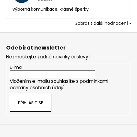
výborná komunikace, krásné šperky
Zobrazit další hodnocení
Z
á
Odebírat newsletter
p
Nezmeškejte žádné novinky či slevy!
a
t
E-mail
í
Vložením e-mailu souhlasíte s
podmínkami
ochrany osobních údajů
PŘIHLÁSIT SE