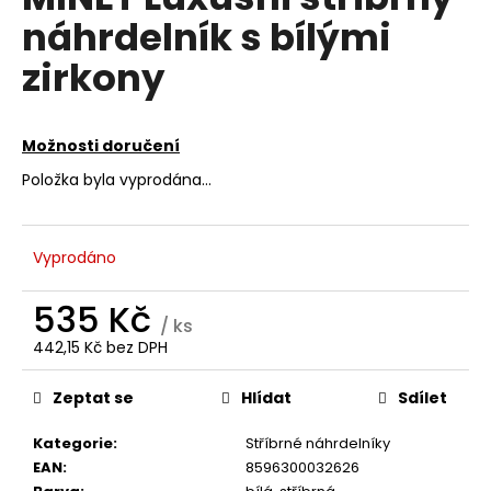
je
a
náhrdelník s bílými
0,0
z
j
zirkony
5
í
hvězdiček.
t
?
Možnosti doručení
Položka byla vyprodána…
HLEDAT
Vyprodáno
535 Kč
/ ks
D
442,15 Kč bez DPH
Měrná
o
cena:
p
Zeptat se
Hlídat
Sdílet
o
r
Kategorie
:
Stříbrné náhrdelníky
u
EAN
:
8596300032626