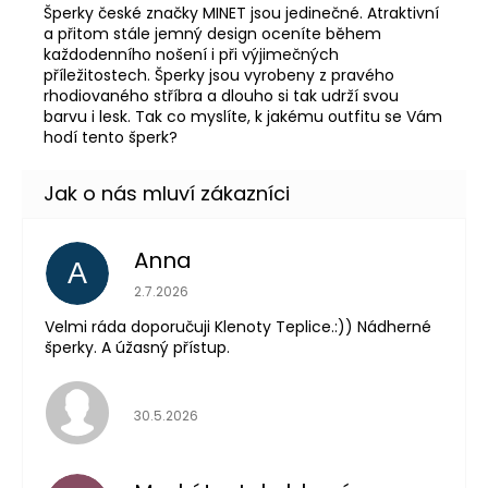
Šperky české značky MINET jsou jedinečné. Atraktivní
a přitom stále jemný design oceníte během
každodenního nošení i při výjimečných
příležitostech. Šperky jsou vyrobeny z pravého
rhodiovaného stříbra a dlouho si tak udrží svou
barvu i lesk. Tak co myslíte, k jakému outfitu se Vám
hodí tento šperk?
Anna
A
Hodnocení obchodu je 5 z 5 hvězdiček.
2.7.2026
Velmi ráda doporučuji Klenoty Teplice.:)) Nádherné
šperky. A úžasný přístup.
Hodnocení obchodu je 5 z 5 hvězdiček.
30.5.2026