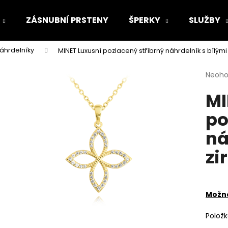
ZÁSNUBNÍ PRSTENY
ŠPERKY
SLUŽBY
náhrdelníky
MINET Luxusní pozlacený stříbrný náhrdelník s bílými
Co potřebujete najít?
Průmě
Neoh
hodno
MI
produ
HLEDAT
je
po
0,0
z
ná
5
Doporučujeme
hvězdi
zi
Možno
Polož