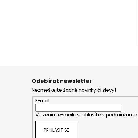
Z
á
Odebírat newsletter
p
Nezmeškejte žádné novinky či slevy!
a
t
E-mail
í
Vložením e-mailu souhlasíte s
podmínkami o
PŘIHLÁSIT SE