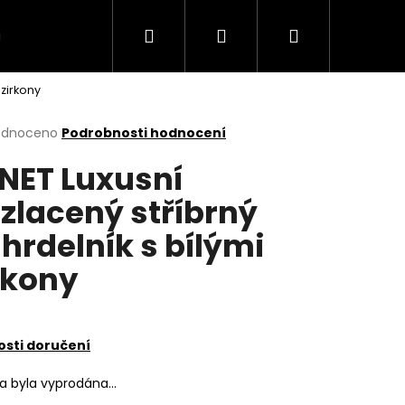
Hledat
Přihlášení
Nákupní
VÍCE
 zirkony
košík
rné
odnoceno
Podrobnosti hodnocení
cení
NET Luxusní
ktu
zlacený stříbrný
hrdelník s bílými
ček.
rkony
sti doručení
ka byla vyprodána…