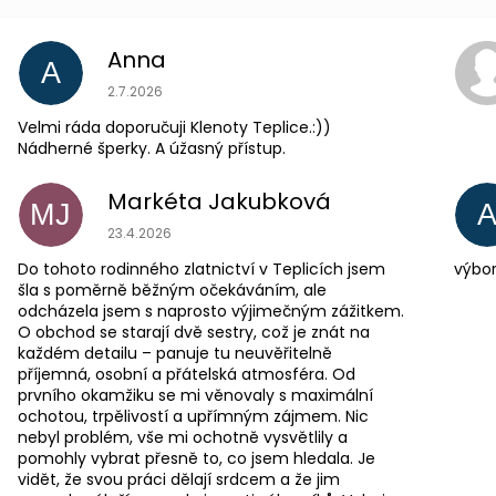
Anna
A
Hodnocení obchodu je 5 z 5 hvězdiček.
2.7.2026
Velmi ráda doporučuji Klenoty Teplice.:))
Nádherné šperky. A úžasný přístup.
Markéta Jakubková
MJ
Hodnocení obchodu je 5 z 5 hvězdiček.
23.4.2026
Do tohoto rodinného zlatnictví v Teplicích jsem
výbor
šla s poměrně běžným očekáváním, ale
odcházela jsem s naprosto výjimečným zážitkem.
O obchod se starají dvě sestry, což je znát na
každém detailu – panuje tu neuvěřitelně
příjemná, osobní a přátelská atmosféra. Od
prvního okamžiku se mi věnovaly s maximální
ochotou, trpělivostí a upřímným zájmem. Nic
nebyl problém, vše mi ochotně vysvětlily a
pomohly vybrat přesně to, co jsem hledala. Je
vidět, že svou práci dělají srdcem a že jim