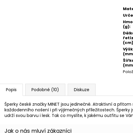
Mate
Urče
Hmo
(g)
:
Délk
řetí
(cm
Výš
(mm
Šířk
(mm
Polo
Popis
Podobné (10)
Diskuze
Šperky české značky MINET jsou jedinečné. Atraktivní a přito
každodenního nošení i při výjimečných příležitostech. Šperky j
udrží svou barvu i lesk. Tak co myslíte, k jakému outfitu se V