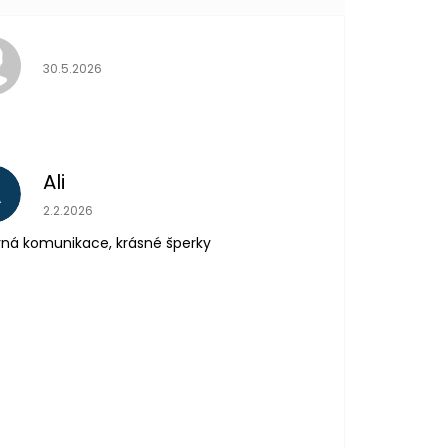
Hodnocení obchodu je 5 z 5 hvězdiček.
30.5.2026
Ali
A
Hodnocení obchodu je 5 z 5 hvězdiček.
2.2.2026
ná komunikace, krásné šperky