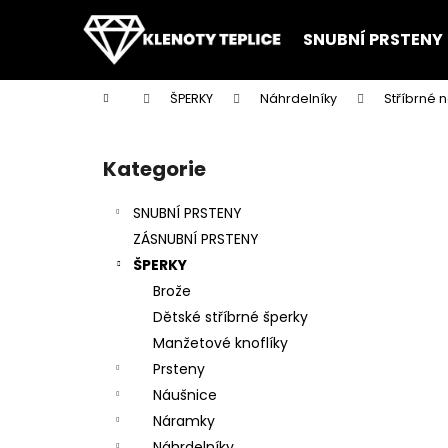
K
Přejít
na
o
SNUBNÍ PRSTENY
obsah
Zpět
Zpět
š
do
do
í
Domů
ŠPERKY
Náhrdelníky
Stříbrné 
k
obchodu
obchodu
P
o
Kategorie
Přeskočit
s
kategorie
t
SNUBNÍ PRSTENY
r
ZÁSNUBNÍ PRSTENY
a
ŠPERKY
n
Brože
n
Dětské stříbrné šperky
í
Manžetové knoflíky
p
Prsteny
a
Náušnice
n
Náramky
e
Náhrdelníky