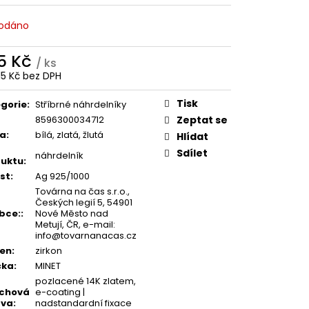
odáno
5 Kč
/ ks
15 Kč bez DPH
ná
:
Tisk
gorie
:
Stříbrné náhrdelníky
8596300034712
Zeptat se
va
:
bílá, zlatá, žlutá
Hlídat
Sdílet
náhrdelník
uktu
:
st
:
Ag 925/1000
Továrna na čas s.r.o.,
Českých legií 5, 54901
bce:
:
Nové Město nad
Metují, ČR, e-mail:
info@tovarnanacas.cz
en
:
zirkon
čka
:
MINET
pozlacené 14K zlatem,
rchová
e-coating |
ava
:
nadstandardní fixace