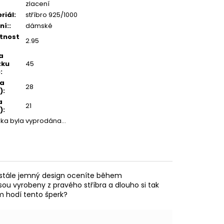
zlacení
riál
:
stříbro 925/1000
ní:
:
dámské
tnost
2.95
a
zku
45
)
:
ka
28
)
:
a
21
)
:
žka byla vyprodána…
m stále jemný design oceníte během
sou vyrobeny z pravého stříbra a dlouho si tak
ám hodí tento šperk?