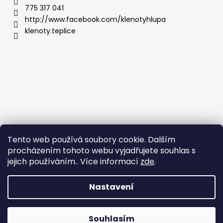
775 317 041
http://www.facebook.com/klenotyhlupa
klenoty.teplice
Tento web používá soubory cookie. Dalším
procházením tohoto webu vyjadřujete souhlas s
jejich používáním.. Více informací
zde
.
Nastavení
Vytvořil Shoptet
Copyright 2026
Klenoty Teplice
. Všechna práva
Souhlasím
vyhrazena.