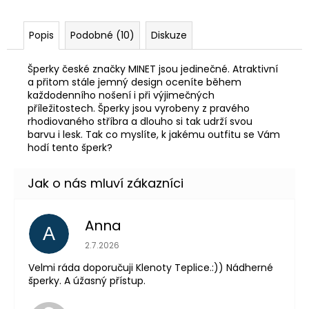
Popis
Podobné (10)
Diskuze
Šperky české značky MINET jsou jedinečné. Atraktivní
a přitom stále jemný design oceníte během
každodenního nošení i při výjimečných
příležitostech. Šperky jsou vyrobeny z pravého
rhodiovaného stříbra a dlouho si tak udrží svou
barvu i lesk. Tak co myslíte, k jakému outfitu se Vám
hodí tento šperk?
Anna
A
Hodnocení obchodu je 5 z 5 hvězdiček.
2.7.2026
Velmi ráda doporučuji Klenoty Teplice.:)) Nádherné
šperky. A úžasný přístup.