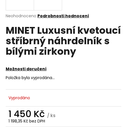
a
j
Průměrné
Neohodnoceno
Podrobnosti hodnocení
í
hodnocení
MINET Luxusní kvetoucí
produktu
t
je
?
stříbrný náhrdelník s
0,0
z
bílými zirkony
5
hvězdiček.
HLEDAT
Možnosti doručení
Položka byla vyprodána…
D
o
Vyprodáno
p
o
1 450 Kč
r
/ ks
u
1 198,35 Kč bez DPH
Měrná