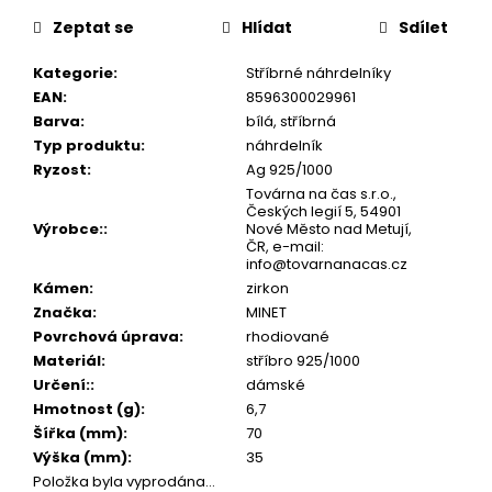
č
cena:
u
Zeptat se
Hlídat
Sdílet
j
e
Kategorie
:
Stříbrné náhrdelníky
m
EAN
:
8596300029961
e
Barva
:
bílá, stříbrná
Typ produktu
:
náhrdelník
Ryzost
:
Ag 925/1000
Továrna na čas s.r.o.,
Českých legií 5, 54901
Výrobce:
:
Nové Město nad Metují,
ČR, e-mail:
info@tovarnanacas.cz
Kámen
:
zirkon
Značka
:
MINET
Povrchová úprava
:
rhodiované
Materiál
:
stříbro 925/1000
Určení:
:
dámské
Hmotnost (g)
:
6,7
Šířka (mm)
:
70
Výška (mm)
:
35
Položka byla vyprodána…