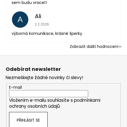
sem budu vracet!
Ali
A
Hodnocení obchodu je 5 z 5 hvězdiček.
2.2.2026
výborná komunikace, krásné šperky
Zobrazit další hodnocení
Z
á
Odebírat newsletter
p
Nezmeškejte žádné novinky či slevy!
a
t
E-mail
í
Vložením e-mailu souhlasíte s
podmínkami
ochrany osobních údajů
PŘIHLÁSIT SE