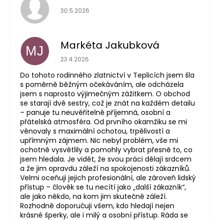
Hodnocení obchodu je 5 z 5 hvězdiček.
30.5.2026
Markéta Jakubková
MJ
Hodnocení obchodu je 5 z 5 hvězdiček.
23.4.2026
Do tohoto rodinného zlatnictví v Teplicích jsem šla
s poměrně běžným očekáváním, ale odcházela
jsem s naprosto výjimečným zážitkem. O obchod
se starají dvě sestry, což je znát na každém detailu
– panuje tu neuvěřitelně příjemná, osobní a
přátelská atmosféra. Od prvního okamžiku se mi
věnovaly s maximální ochotou, trpělivostí a
upřímným zájmem. Nic nebyl problém, vše mi
ochotně vysvětlily a pomohly vybrat přesně to, co
jsem hledala. Je vidět, že svou práci dělají srdcem
a že jim opravdu záleží na spokojenosti zákazníků.
Velmi oceňuji jejich profesionální, ale zároveň lidský
přístup – člověk se tu necítí jako „další zákazník“,
ale jako někdo, na kom jim skutečně záleží.
Rozhodně doporučuji všem, kdo hledají nejen
krásné šperky, ale i milý a osobní přístup. Ráda se